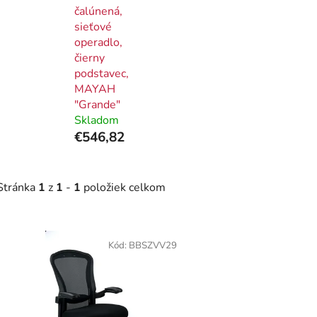
čalúnená,
sieťové
operadlo,
čierny
podstavec,
MAYAH
"Grande"
Skladom
€546,82
Stránka
1
z
1
-
1
položiek celkom
V
ý
Kód:
BBSZVV29
p
i
s