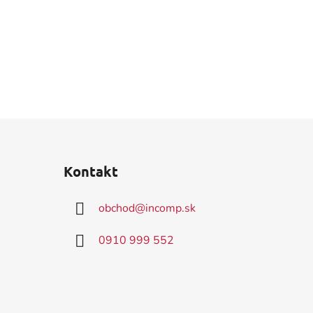
Kontakt
obchod
@
incomp.sk
0910 999 552