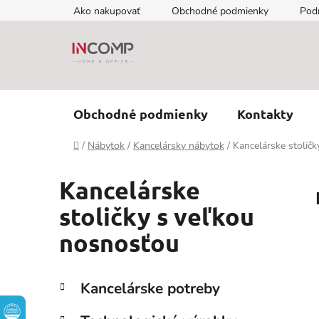
Prejsť
Ako nakupovať
Obchodné podmienky
Pod
na
obsah
Obchodné podmienky
Kontakty
Domov
/
Nábytok
/
Kancelársky nábytok
/
Kancelárske stolič
Kancelárske
stoličky s veľkou
nosnosťou
B
K
Preskočiť
Kancelárske potreby
a
kategórie
o
t
č