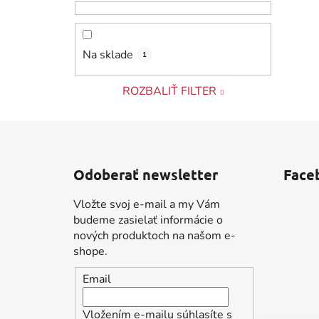
Na sklade
1
ROZBALIŤ FILTER
Z
á
Odoberať newsletter
Face
p
ä
Vložte svoj e-mail a my Vám
t
budeme zasielať informácie o
i
nových produktoch na našom e-
shope.
e
Email
Vložením e-mailu súhlasíte s