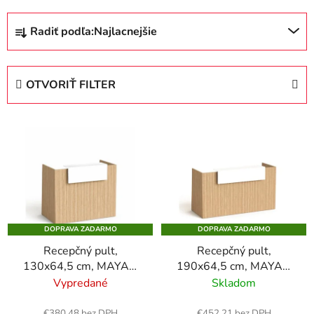
R
Radiť podľa:
Najlacnejšie
a
d
e
OTVORIŤ FILTER
n
i
V
e
ý
p
p
r
i
o
s
d
p
u
DOPRAVA ZADARMO
DOPRAVA ZADARMO
r
k
Recepčný pult,
Recepčný pult,
o
t
130x64,5 cm, MAYAH
190x64,5 cm, MAYAH
d
o
"Freedom SV-91", jaseň
"Freedom SV-92", jaseň
Vypredané
Skladom
u
v
k
€380,48 bez DPH
€452,21 bez DPH