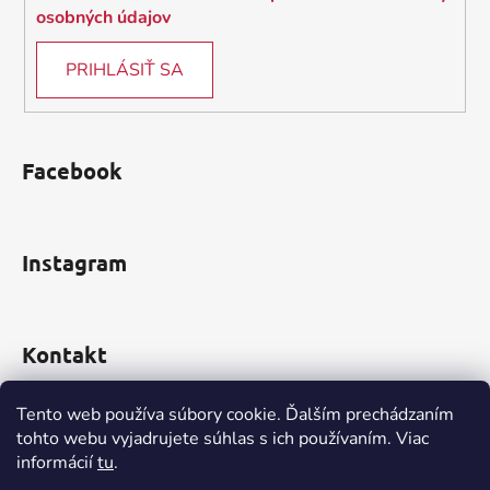
k
osobných údajov
y
v
PRIHLÁSIŤ SA
ý
p
i
s
Facebook
u
Instagram
Kontakt
obchod
@
incomp.sk
Tento web používa súbory cookie. Ďalším prechádzaním
tohto webu vyjadrujete súhlas s ich používaním. Viac
0910 999 552
informácií
tu
.