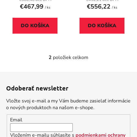
t
€467,99
€556,22
/ ks
/ ks
o
v
DO KOŠÍKA
DO KOŠÍKA
2
položiek celkom
O
v
l
Z
á
á
d
Odoberať newsletter
p
a
ä
c
Vložte svoj e-mail a my Vám budeme zasielať informácie
t
i
o nových produktoch na našom e-shope.
i
e
Email
p
e
r
v
Vložením e-mailu súhlasíte s
podmienkami ochrany