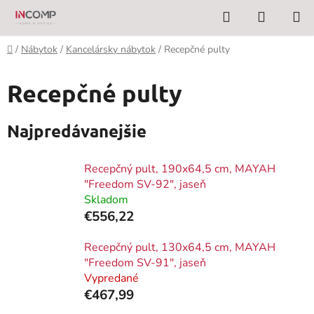
Prejsť
Hľadať
NÁKUP
na
KOŠÍK
obsah
Domov
/
Nábytok
/
Kancelársky nábytok
/
Recepčné pulty
Recepčné pulty
Najpredávanejšie
Recepčný pult, 190x64,5 cm, MAYAH
"Freedom SV-92", jaseň
Skladom
€556,22
Recepčný pult, 130x64,5 cm, MAYAH
"Freedom SV-91", jaseň
Vypredané
€467,99