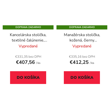
DOPRAVA ZADARMO
DOPRAVA ZADARMO
Kancelárska stolička,
Manažérska stolička,
textilné čalúnenie,
kožená, čierny
čierny podstavec,
podstavec, "Hawaii",
Vypredané
Vypredané
"BOSTON", sivá
čierna
€331,35 bez DPH
€335,16 bez DPH
€407,56
€412,25
/ ks
/ ks
DO KOŠÍKA
DO KOŠÍKA