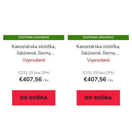
DOPRAVA ZADARMO
DOPRAVA ZADARMO
Kancelárska stolička,
Kancelárska stolička,
čalúnená, čierny
čalúnená, čierny
podstavec, "BOSTON",
podstavec, "BOSTON",
Vypredané
Vypredané
červená
modrá
€331,35 bez DPH
€331,35 bez DPH
€407,56
€407,56
/ ks
/ ks
DO KOŠÍKA
DO KOŠÍKA