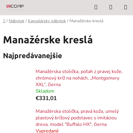
Prejsť
Hľadať
NÁKUP
na
KOŠÍK
obsah
Domov
/
Nábytok
/
Kancelársky nábytok
/
Manažérske kreslá
Manažérske kreslá
Najpredávanejšie
Manažérska stolička, poťah z pravej kože,
chrómový kríž na nohách, „Montgomery
XXL“, čierna
Skladom
€331,01
Manažérska stolička, pravá koža, umelý
plastový krížový podstavec s imitáciou
dreva, model "Buffalo HX", čierna
Vypredané