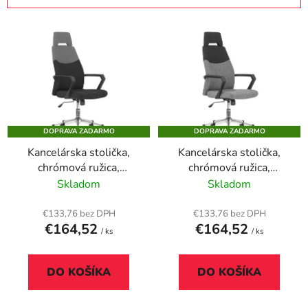
i
V
e
ý
p
p
r
i
o
s
d
p
u
DOPRAVA ZADARMO
DOPRAVA ZADARMO
r
k
Kancelárska stolička,
Kancelárska stolička,
o
t
chrómová ružica,
chrómová ružica,
d
o
opierka hlavy,
opierka hlavy,
Skladom
Skladom
u
v
"STERLING", čierna-sivá
"STERLING", sivá-čierna
k
€133,76 bez DPH
€133,76 bez DPH
t
€164,52
€164,52
/ ks
/ ks
o
v
DO KOŠÍKA
DO KOŠÍKA