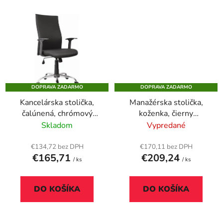
DOPRAVA ZADARMO
DOPRAVA ZADARMO
Kancelárska stolička,
Manažérska stolička,
čalúnená, chrómový
koženka, čierny
podstavec, "TEXAS",
podstavec,
Skladom
Vypredané
čierna
"BALTIMORE", čierna
€134,72 bez DPH
€170,11 bez DPH
€165,71
€209,24
/ ks
/ ks
DO KOŠÍKA
DO KOŠÍKA