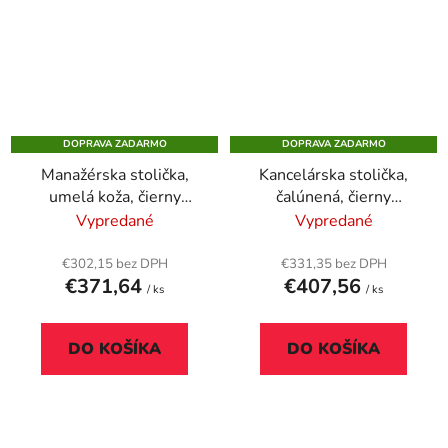
DOPRAVA ZADARMO
DOPRAVA ZADARMO
Manažérska stolička,
Kancelárska stolička,
umelá koža, čierny
čalúnená, čierny
podstavec, "Buffalo PU",
podstavec, "BOSTON
Vypredané
Vypredané
čierna
Standard", čierna
€302,15 bez DPH
€331,35 bez DPH
€371,64
€407,56
/ ks
/ ks
DO KOŠÍKA
DO KOŠÍKA