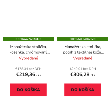
DOPRAVA ZADARMO
DOPRAVA ZADARMO
Manažérska stolička,
Manažérska stolička,
koženka, chrómovaný
poťah z textilnej kože,
podstavec,
chrómový podstavec,
Vypredané
Vypredané
"MONTGOMERY",
"Montgomery XXL",
čierna
čierna
€178,34 bez DPH
€249,01 bez DPH
€219,36
€306,28
/ ks
/ ks
DO KOŠÍKA
DO KOŠÍKA