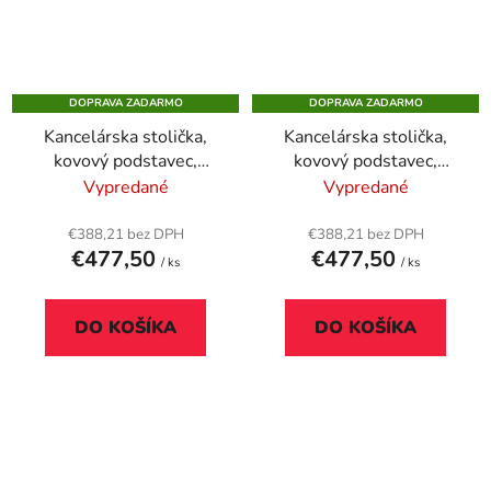
DOPRAVA ZADARMO
DOPRAVA ZADARMO
Kancelárska stolička,
Kancelárska stolička,
kovový podstavec,
kovový podstavec,
vysoké operadlo,
vysoké operadlo,
Vypredané
Vypredané
nastaviteľná hĺbka sedu,
nastaviteľná hĺbka sedu,
"BOSTON", modrá
"BOSTON", sivá
€388,21 bez DPH
€388,21 bez DPH
€477,50
€477,50
/ ks
/ ks
DO KOŠÍKA
DO KOŠÍKA