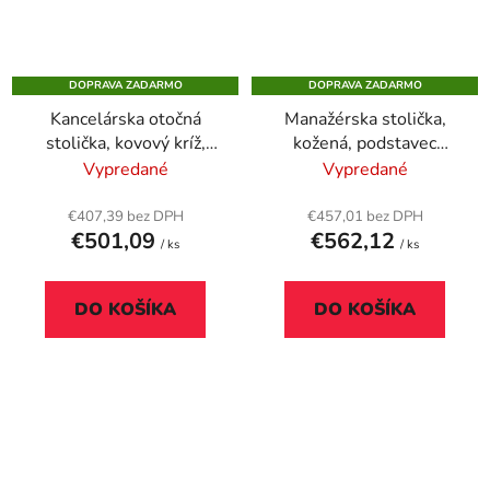
DOPRAVA ZADARMO
DOPRAVA ZADARMO
Kancelárska otočná
Manažérska stolička,
stolička, kovový kríž,
kožená, podstavec
vysoké operadlo,
striebornej farby,
Vypredané
Vypredané
nastavenie hĺbky
"Chicago 600 Adj",
sedadla "Boston",
čierna
€407,39 bez DPH
€457,01 bez DPH
€501,09
€562,12
bordová
/ ks
/ ks
DO KOŠÍKA
DO KOŠÍKA