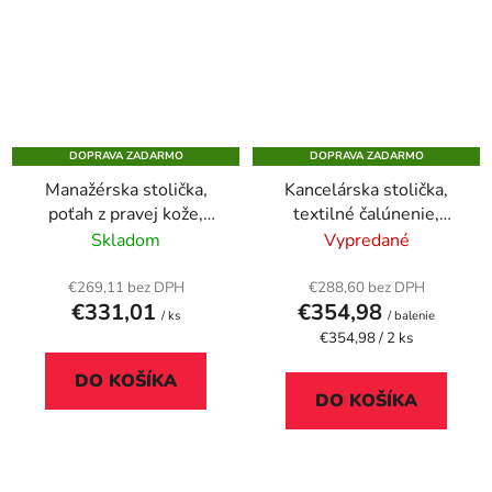
DOPRAVA ZADARMO
DOPRAVA ZADARMO
Manažérska stolička,
Kancelárska stolička,
poťah z pravej kože,
textilné čalúnenie,
chrómový kríž na
chrómový podstavec, 2
Skladom
Vypredané
nohách, „Montgomery
ks/bal, "PRESTON",
XXL“, čierna
béžová
€269,11 bez DPH
€288,60 bez DPH
€331,01
€354,98
/ ks
/ balenie
Jednotková
€354,98 / 2 ks
cena:
DO KOŠÍKA
DO KOŠÍKA