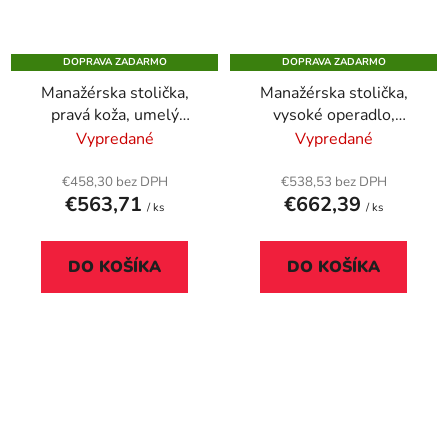
DOPRAVA ZADARMO
DOPRAVA ZADARMO
Manažérska stolička,
Manažérska stolička,
pravá koža, umelý
vysoké operadlo,
plastový krížový
čalúnená, hliníkový
Vypredané
Vypredané
podstavec s imitáciou
podstavec, "1824 Lei",
dreva, model "Buffalo
modrá
€458,30 bez DPH
€538,53 bez DPH
€563,71
€662,39
HX", čierna
/ ks
/ ks
DO KOŠÍKA
DO KOŠÍKA