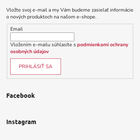
p
a
ä
c
Vložte svoj e-mail a my Vám budeme zasielať informácie
t
i
o nových produktoch na našom e-shope.
i
e
Email
p
e
r
v
Vložením e-mailu súhlasíte s
podmienkami ochrany
k
osobných údajov
y
v
PRIHLÁSIŤ SA
ý
p
i
s
Facebook
u
Instagram