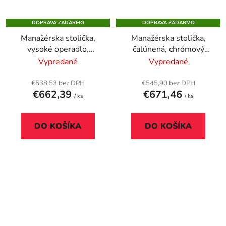
DOPRAVA ZADARMO
DOPRAVA ZADARMO
Manažérska stolička,
Manažérska stolička,
vysoké operadlo,
čalúnená, chrómový
čalúnená, hliníkový
podstavec, 24 h
Vypredané
Vypredané
podstavec, 24 h, "1824
"MARKUS" čierna
Lei", čierna
€538,53 bez DPH
€545,90 bez DPH
€662,39
€671,46
/ ks
/ ks
DO KOŠÍKA
DO KOŠÍKA