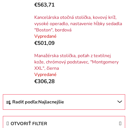
€563,71
Kancelárska otočná stolička, kovový kríž,
vysoké operadlo, nastavenie hĺbky sedadla
"Boston", bordová
Vypredané
€501,09
Manažérska stolička, poťah z textilnej
kože, chrómový podstavec, "Montgomery
XXL", čierna
Vypredané
€306,28
R
Radiť podľa:
Najlacnejšie
a
d
e
OTVORIŤ FILTER
n