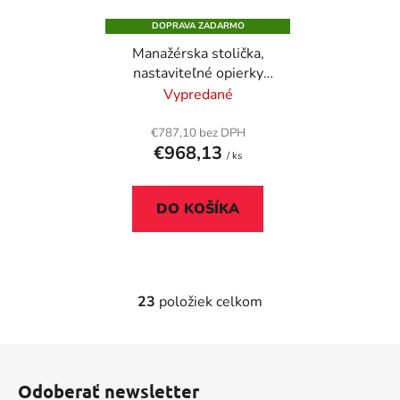
DOPRAVA ZADARMO
Manažérska stolička,
nastaviteľné opierky
rúk, sieťové operadlo,
Vypredané
čierny podstavec,
"Mirus", čierna
€787,10 bez DPH
€968,13
/ ks
DO KOŠÍKA
23
položiek celkom
O
v
l
Z
á
á
d
Odoberať newsletter