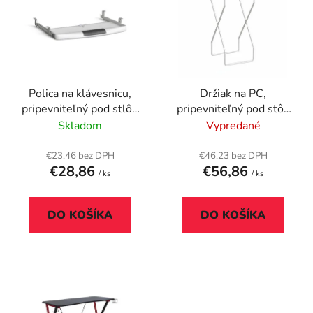
p
r
i
o
s
d
p
u
r
k
Polica na klávesnicu,
Držiak na PC,
o
t
pripevniteľný pod stlôl,
pripevniteľný pod stôl,
d
o
55x40 cm, plastová,
MAYAH "Freedom SV-
Skladom
Vypredané
u
v
MAYAH "Freedom SV-
60", sivý
k
61", biela
€23,46 bez DPH
€46,23 bez DPH
t
€28,86
€56,86
/ ks
/ ks
o
v
DO KOŠÍKA
DO KOŠÍKA