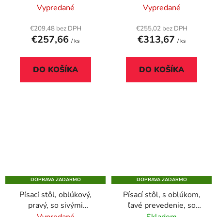
140x70cm, MAYAH
nohami, 160 × 80 cm,
Vypredané
Vypredané
"Freedom SV-26", javor
MAYAH „Freedom SV-
30“, biela
€209,48 bez DPH
€255,02 bez DPH
€257,66
€313,67
/ ks
/ ks
DO KOŠÍKA
DO KOŠÍKA
DOPRAVA ZADARMO
DOPRAVA ZADARMO
Písací stôl, oblúkový,
Písací stôl, s oblúkom,
pravý, so sivými
ľavé prevedenie, so
kovovými nohami, 160
sivými kovovými
Vypredané
Skladom