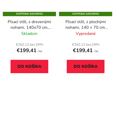
DOPRAVA ZADARMO
DOPRAVA ZADARMO
Písací stôl, s drevenými
Písací stôl, s plochými
nohami, 140x70 cm,
nohami, 140 × 70 cm,
MAYAH "Freedom SV-
MAYAH „Freedom SV-
Skladom
Vypredané
20", jaseň
20“, biela
€162,12 bez DPH
€162,12 bez DPH
€199,41
€199,41
/ ks
/ ks
DO KOŠÍKA
DO KOŠÍKA