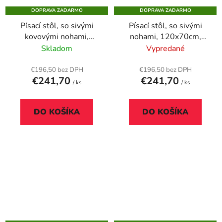
DOPRAVA ZADARMO
DOPRAVA ZADARMO
Písací stôl, so sivými
Písací stôl, so sivými
kovovými nohami,
nohami, 120x70cm,
120x70 cm, MAYAH
MAYAH "Freedom SV-
Skladom
Vypredané
"Freedom SV-25", jaseň
25", javor
€196,50 bez DPH
€196,50 bez DPH
€241,70
€241,70
/ ks
/ ks
DO KOŠÍKA
DO KOŠÍKA