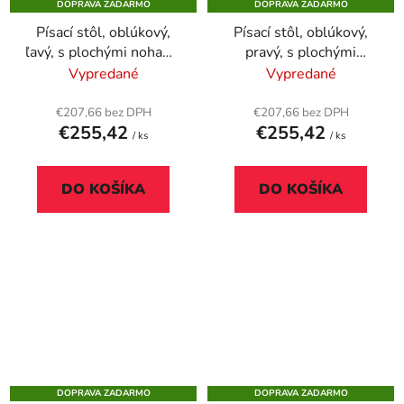
DOPRAVA ZADARMO
DOPRAVA ZADARMO
Písací stôl, oblúkový,
Písací stôl, oblúkový,
ľavý, s plochými nohami,
pravý, s plochými
160 × 80 cm, MAYAH
nohami, 160 × 80 cm,
Vypredané
Vypredané
„Freedom SV-24“, biela
MAYAH „Freedom SV-
23“, biela
€207,66 bez DPH
€207,66 bez DPH
€255,42
€255,42
/ ks
/ ks
DO KOŠÍKA
DO KOŠÍKA
DOPRAVA ZADARMO
DOPRAVA ZADARMO