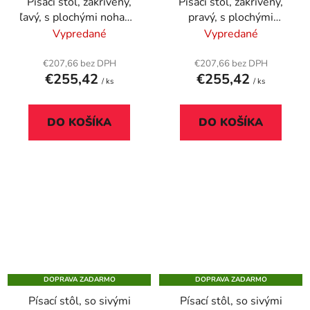
Písací stôl, zakrivený,
Písací stôl, zakrivený,
ľavý, s plochými nohami,
pravý, s plochými
160x80cm, MAYAH
nohami, 160x80cm,
Vypredané
Vypredané
"Freedom SV-24", javor
MAYAH "Freedom SV-
23", javor
€207,66 bez DPH
€207,66 bez DPH
€255,42
€255,42
/ ks
/ ks
DO KOŠÍKA
DO KOŠÍKA
DOPRAVA ZADARMO
DOPRAVA ZADARMO
Písací stôl, so sivými
Písací stôl, so sivými