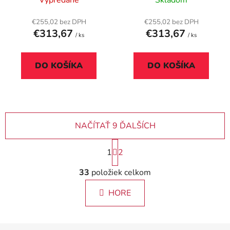
× 80 cm, MAYAH
nohami, 160x80 cm,
„Freedom SV-29“, biela
MAYAH "Freedom SV-
€255,02 bez DPH
€255,02 bez DPH
€313,67
€313,67
30", jaseň
/ ks
/ ks
DO KOŠÍKA
DO KOŠÍKA
NAČÍTAŤ 9 ĎALŠÍCH
S
1
2
t
r
O
33
položiek celkom
á
v
n
l
k
HORE
á
o
d
v
a
a
Z