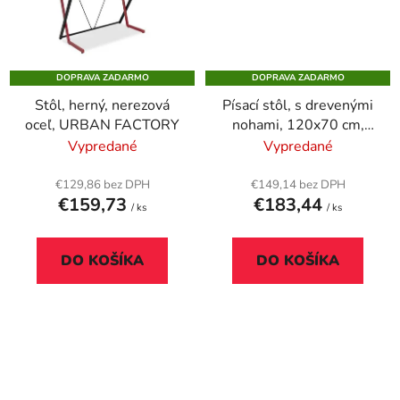
DOPRAVA ZADARMO
DOPRAVA ZADARMO
Stôl, herný, nerezová
Písací stôl, s drevenými
oceľ, URBAN FACTORY
nohami, 120x70 cm,
MAYAH "Freedom SV-
Vypredané
Vypredané
19", jaseň
€129,86 bez DPH
€149,14 bez DPH
€159,73
€183,44
/ ks
/ ks
DO KOŠÍKA
DO KOŠÍKA