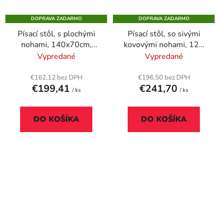
DOPRAVA ZADARMO
DOPRAVA ZADARMO
Písací stôl, s plochými
Písací stôl, so sivými
nohami, 140x70cm,
kovovými nohami, 120
MAYAH "Freedom SV-
× 70 cm, MAYAH
Vypredané
Vypredané
20", javor
„Freedom SV-25“, biela
€162,12 bez DPH
€196,50 bez DPH
€199,41
€241,70
/ ks
/ ks
DO KOŠÍKA
DO KOŠÍKA