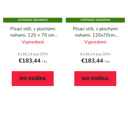
DOPRAVA ZADARMO
DOPRAVA ZADARMO
Písací stôl, s plochými
Písací stôl, s plochými
nohami, 120 × 70 cm,
nohami, 120x70cm,
MAYAH „Freedom SV-
MAYAH "Freedom SV-
Vypredané
Vypredané
19“, biela
19", javor
€149,14 bez DPH
€149,14 bez DPH
€183,44
€183,44
/ ks
/ ks
DO KOŠÍKA
DO KOŠÍKA