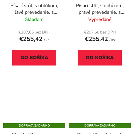
Písací stôl, s oblúkom,
Písací stôl, s oblúkom,
ľavé prevedenie, s
pravé prevedenie, s
drevenými nohami,
drevenými nohami,
Skladom
Vypredané
160x80 cm, MAYAH
160x80 cm, MAYAH
"Freedom SV-24", jaseň
"Freedom SV-23", jaseň
€207,66 bez DPH
€207,66 bez DPH
€255,42
€255,42
/ ks
/ ks
DO KOŠÍKA
DO KOŠÍKA
DOPRAVA ZADARMO
DOPRAVA ZADARMO