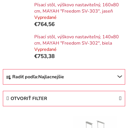
Písací stôl, výškovo nastaviteľný, 160x80
cm, MAYAH "Freedom SV-303", jaseň
Vypredané
€764,56
Písací stôl, výškovo nastaviteľný, 140x80
cm, MAYAH "Freedom SV-302", biela
Vypredané
€753,38
R
Radiť podľa:
Najlacnejšie
a
d
e
OTVORIŤ FILTER
n
i
V
e
ý
p