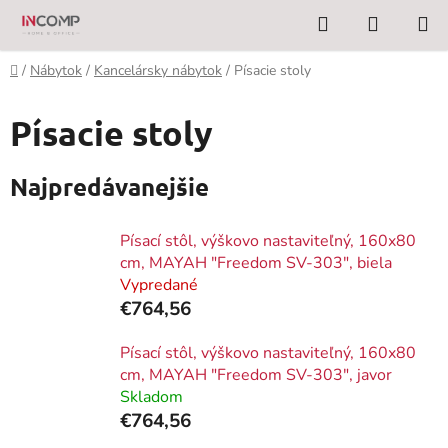
Prejsť
Hľadať
NÁKUP
na
KOŠÍK
obsah
Domov
/
Nábytok
/
Kancelársky nábytok
/
Písacie stoly
Písacie stoly
Najpredávanejšie
Písací stôl, výškovo nastaviteľný, 160x80
cm, MAYAH "Freedom SV-303", biela
Vypredané
€764,56
Písací stôl, výškovo nastaviteľný, 160x80
cm, MAYAH "Freedom SV-303", javor
Skladom
€764,56