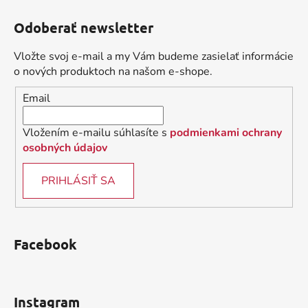
c
n
á
i
i
Odoberať newsletter
e
p
e
p
ä
Vložte svoj e-mail a my Vám budeme zasielať informácie
r
t
o nových produktoch na našom e-shope.
v
i
k
Email
e
y
v
Vložením e-mailu súhlasíte s
podmienkami ochrany
ý
osobných údajov
p
i
PRIHLÁSIŤ SA
s
u
Facebook
Instagram