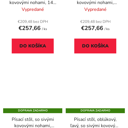
kovovými nohami, 140
kovovými nohami,
× 70 cm, MAYAH
140x70 cm, MAYAH
Vypredané
Vypredané
„Freedom SV-26“, biela
"Freedom SV-26", jaseň
€209,48 bez DPH
€209,48 bez DPH
€257,66
€257,66
/ ks
/ ks
DO KOŠÍKA
DO KOŠÍKA
DOPRAVA ZADARMO
DOPRAVA ZADARMO
Písací stôl, so sivými
Písací stôl, oblúkový,
kovovými nohami,
ľavý, so sivými kovovými