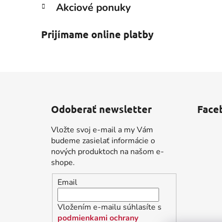
Akciové ponuky
Prijímame online platby
Z
á
Odoberať newsletter
Face
p
ä
Vložte svoj e-mail a my Vám
t
budeme zasielať informácie o
i
nových produktoch na našom e-
shope.
e
Email
Vložením e-mailu súhlasíte s
podmienkami ochrany