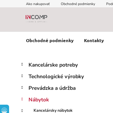
Prejsť
Ako nakupovať
Obchodné podmienky
Pod
na
obsah
Obchodné podmienky
Kontakty
B
K
Preskočiť
Kancelárske potreby
a
kategórie
o
t
č
Technologické výrobky
e
n
g
ý
Prevádzka a údržba
ó
p
r
Nábytok
i
a
e
n
Kancelársky nábytok