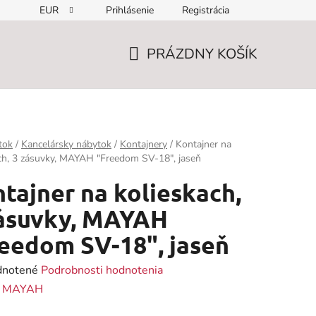
EUR
Prihlásenie
Registrácia
PRÁZDNY KOŠÍK
NÁKUPNÝ
KOŠÍK
tok
/
Kancelársky nábytok
/
Kontajnery
/
Kontajner na
ch, 3 zásuvky, MAYAH "Freedom SV-18", jaseň
tajner na kolieskach,
zásuvky, MAYAH
eedom SV-18", jaseň
rné
notené
Podrobnosti hodnotenia
enie
:
MAYAH
tu