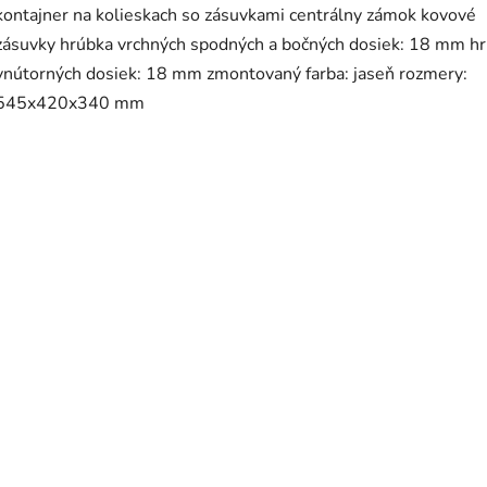
kontajner na kolieskach so zásuvkami centrálny zámok kovové
zásuvky hrúbka vrchných spodných a bočných dosiek: 18 mm h
vnútorných dosiek: 18 mm zmontovaný farba: jaseň rozmery:
545x420x340 mm