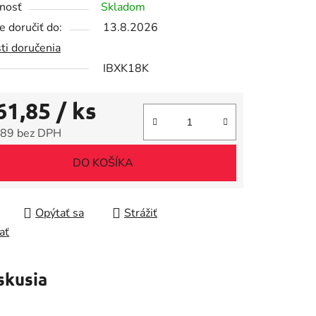
nosť
Skladom
 doručiť do:
13.8.2026
ti doručenia
IBXK18K
iek.
61,85
/ ks
89 bez DPH
tková cena:
DO KOŠÍKA
Opýtať sa
Strážiť
ať
skusia