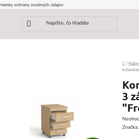
mienky ochrany osobných údajov
Domov
/
Náby
kolieska
Kon
3 
"Fr
Prieme
Neohod
hodnot
Značka
produk