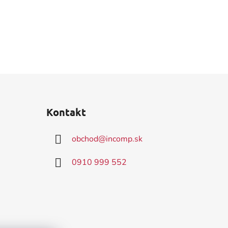
Kontakt
obchod
@
incomp.sk
0910 999 552