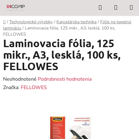
Prejsť
Hľadať
NÁKUP
na
KOŠÍK
obsah
Domov
/
Technologické výrobky
/
Kancelárska technika
/
Fólie na tepelnú
lamináciu
/
Laminovacia fólia, 125 mikr., A3, lesklá, 100 ks,
FELLOWES
Laminovacia fólia, 125
mikr., A3, lesklá, 100 ks,
FELLOWES
Priemerné
Neohodnotené
Podrobnosti hodnotenia
hodnotenie
Značka:
FELLOWES
produktu
je
0,0
z
5
hviezdičiek.