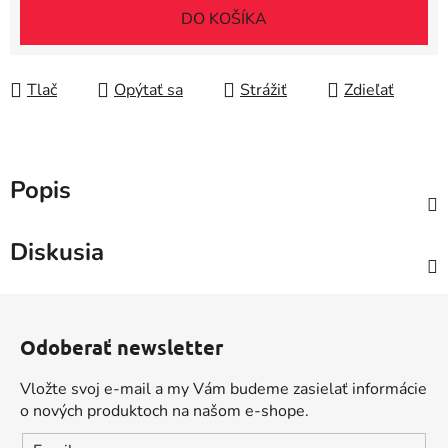
DO KOŠÍKA
Tlač
Opýtať sa
Strážiť
Zdieľať
Popis
Diskusia
Z
á
Odoberať newsletter
p
ä
Vložte svoj e-mail a my Vám budeme zasielať informácie
t
o nových produktoch na našom e-shope.
i