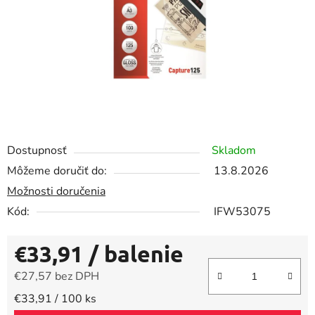
Dostupnosť
Skladom
Môžeme doručiť do:
13.8.2026
Možnosti doručenia
Kód:
IFW53075
€33,91
/ balenie
€27,57 bez DPH
Jednotková cena:
€33,91 / 100 ks