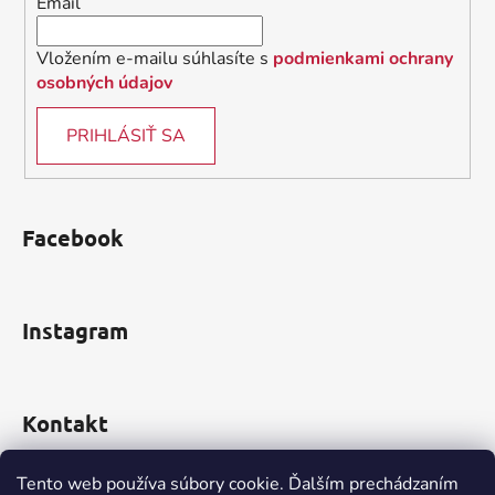
Email
e
Vložením e-mailu súhlasíte s
podmienkami ochrany
osobných údajov
PRIHLÁSIŤ SA
Facebook
Instagram
Kontakt
obchod
@
incomp.sk
Tento web používa súbory cookie. Ďalším prechádzaním