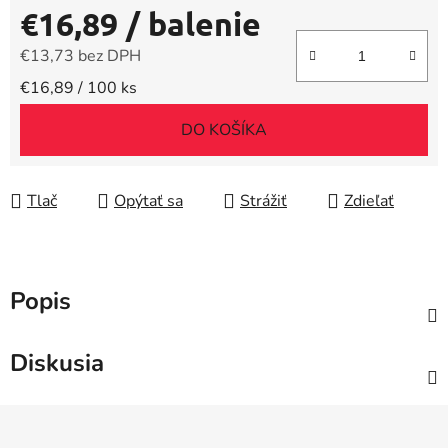
€16,89
/ balenie
€13,73 bez DPH
Jednotková cena:
€16,89 / 100 ks
DO KOŠÍKA
Tlač
Opýtať sa
Strážiť
Zdieľať
Popis
Diskusia
Z
á