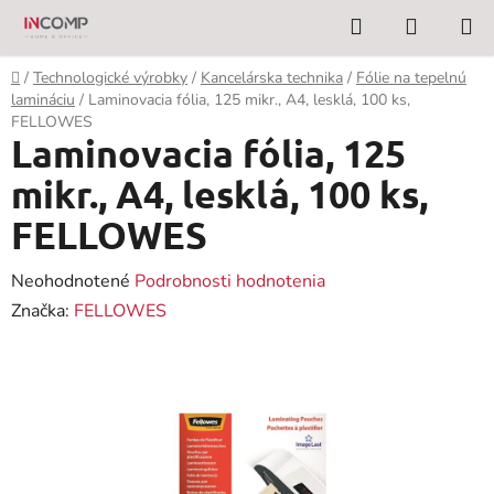
Prejsť
Hľadať
NÁKUP
na
KOŠÍK
obsah
Domov
/
Technologické výrobky
/
Kancelárska technika
/
Fólie na tepelnú
lamináciu
/
Laminovacia fólia, 125 mikr., A4, lesklá, 100 ks,
FELLOWES
Laminovacia fólia, 125
mikr., A4, lesklá, 100 ks,
FELLOWES
Priemerné
Neohodnotené
Podrobnosti hodnotenia
hodnotenie
Značka:
FELLOWES
produktu
je
0,0
z
5
hviezdičiek.