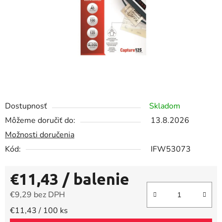
Dostupnosť
Skladom
Môžeme doručiť do:
13.8.2026
Možnosti doručenia
Kód:
IFW53073
€11,43
/ balenie
€9,29 bez DPH
Jednotková cena:
€11,43 / 100 ks