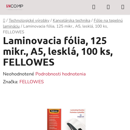
Prejsť
Hľadať
NÁKUP
na
KOŠÍK
obsah
Domov
/
Technologické výrobky
/
Kancelárska technika
/
Fólie na tepelnú
lamináciu
/
Laminovacia fólia, 125 mikr., A5, lesklá, 100 ks,
FELLOWES
Laminovacia fólia, 125
mikr., A5, lesklá, 100 ks,
FELLOWES
Priemerné
Neohodnotené
Podrobnosti hodnotenia
hodnotenie
Značka:
FELLOWES
produktu
je
0,0
z
5
hviezdičiek.