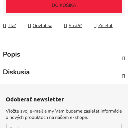
DO KOŠÍKA
Tlač
Opýtať sa
Strážiť
Zdieľať
Popis
Diskusia
Z
á
Odoberať newsletter
p
ä
Vložte svoj e-mail a my Vám budeme zasielať informácie
t
o nových produktoch na našom e-shope.
i