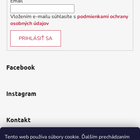
Email
e
Vložením e-mailu súhlasíte s
podmienkami ochrany
osobných údajov
PRIHLÁSIŤ SA
Facebook
Instagram
Kontakt
obchod
@
incomp.sk
Tento web používa súbory cookie. Ďalším prechádzaním