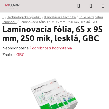
Prejsť
Hľadať
NÁKUP
na
KOŠÍK
obsah
Domov
/
Technologické výrobky
/
Kancelárska technika
/
Fólie na tepelnú
lamináciu
/
Laminovacia fólia, 65 x 95 mm, 250 mik, lesklá, GBC
Laminovacia fólia, 65 x 95
mm, 250 mik, lesklá, GBC
Priemerné
Neohodnotené
Podrobnosti hodnotenia
hodnotenie
Značka:
GBC
produktu
je
0,0
z
5
hviezdičiek.