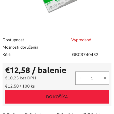
Dostupnosť
Vypredané
Možnosti doručenia
Kód:
GBC3740432
€12,58
/ balenie
€10,23 bez DPH
Jednotková cena:
€12,58 / 100 ks
DO KOŠÍKA