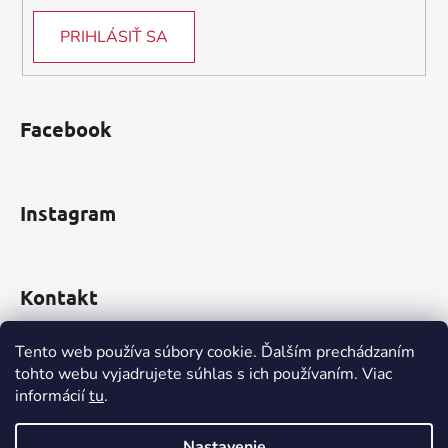
PRIHLÁSIŤ SA
Facebook
Instagram
Kontakt
obchod
@
incomp.sk
Tento web používa súbory cookie. Ďalším prechádzaním
tohto webu vyjadrujete súhlas s ich používaním. Viac
0910 999 552
informácií
tu
.
Nastavenie