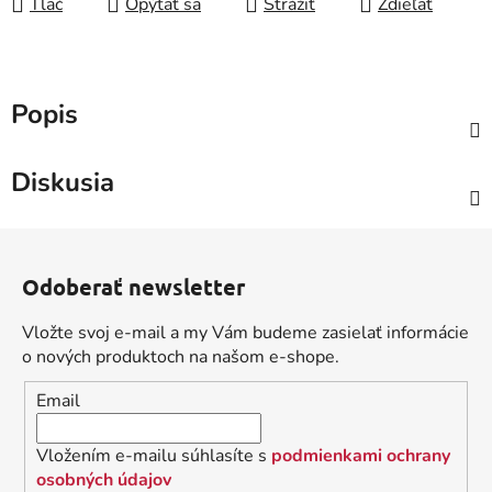
Tlač
Opýtať sa
Strážiť
Zdieľať
Popis
Diskusia
Z
á
Odoberať newsletter
p
ä
Vložte svoj e-mail a my Vám budeme zasielať informácie
t
o nových produktoch na našom e-shope.
i
Email
e
Vložením e-mailu súhlasíte s
podmienkami ochrany
osobných údajov