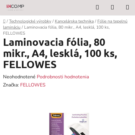
Prejsť
Hľadať
NÁKUP
na
KOŠÍK
obsah
Domov
/
Technologické výrobky
/
Kancelárska technika
/
Fólie na tepelnú
lamináciu
/
Laminovacia fólia, 80 mikr., A4, lesklá, 100 ks,
FELLOWES
Laminovacia fólia, 80
mikr., A4, lesklá, 100 ks,
FELLOWES
Priemerné
Neohodnotené
Podrobnosti hodnotenia
hodnotenie
Značka:
FELLOWES
produktu
je
0,0
z
5
hviezdičiek.