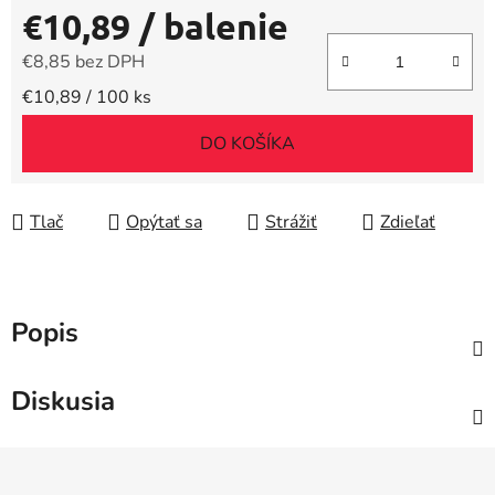
€10,89
/ balenie
€8,85 bez DPH
Jednotková cena:
€10,89 / 100 ks
DO KOŠÍKA
Tlač
Opýtať sa
Strážiť
Zdieľať
Popis
Diskusia
Z
á