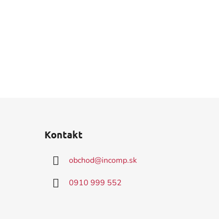
Kontakt
obchod
@
incomp.sk
0910 999 552