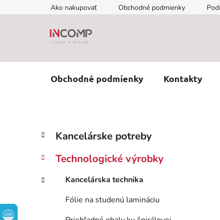
Prejsť
Ako nakupovať
Obchodné podmienky
Pod
na
obsah
Obchodné podmienky
Kontakty
B
K
Preskočiť
Kancelárske potreby
a
kategórie
o
t
č
Technologické výrobky
e
n
g
ý
Kancelárska technika
ó
p
r
Fólie na studenú lamináciu
i
a
e
n