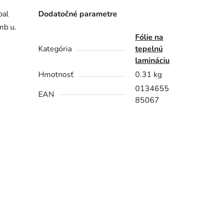
bal
Dodatočné parametre
mb u.
Fólie na
Kategória
tepelnú
lamináciu
Hmotnosť
0.31 kg
0134655
EAN
85067