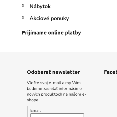
Nábytok
Akciové ponuky
Prijímame online platby
Z
á
Odoberať newsletter
Face
p
ä
Vložte svoj e-mail a my Vám
t
budeme zasielať informácie o
i
nových produktoch na našom e-
shope.
e
Email