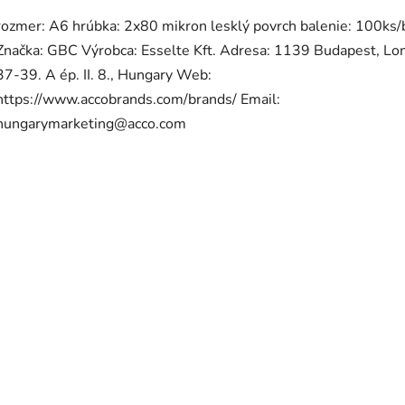
rozmer: A6 hrúbka: 2x80 mikron lesklý povrch balenie: 100ks/
Značka: GBC Výrobca: Esselte Kft. Adresa: 1139 Budapest, Lo
37-39. A ép. II. 8., Hungary Web:
https://www.accobrands.com/brands/ Email:
hungarymarketing@acco.com