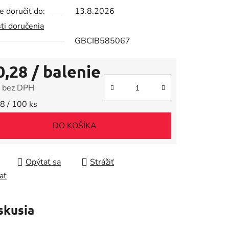
 doručiť do:
13.8.2026
ti doručenia
GBCIB585067
iek.
0,28
/ balenie
 bez DPH
tková cena:
8 / 100 ks
DO KOŠÍKA
Opýtať sa
Strážiť
ať
skusia