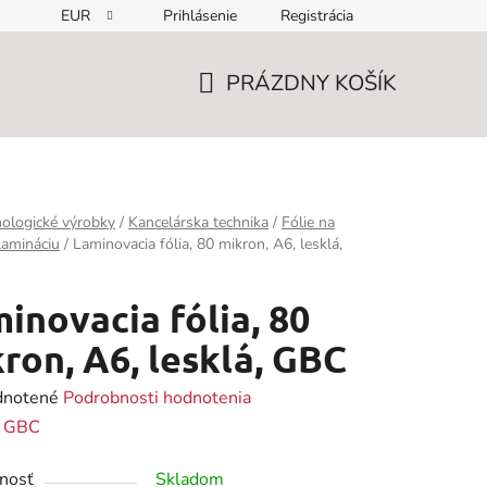
EUR
Prihlásenie
Registrácia
PRÁZDNY KOŠÍK
NÁKUPNÝ
KOŠÍK
ologické výrobky
/
Kancelárska technika
/
Fólie na
lamináciu
/
Laminovacia fólia, 80 mikron, A6, lesklá,
inovacia fólia, 80
ron, A6, lesklá, GBC
rné
notené
Podrobnosti hodnotenia
enie
:
GBC
tu
nosť
Skladom