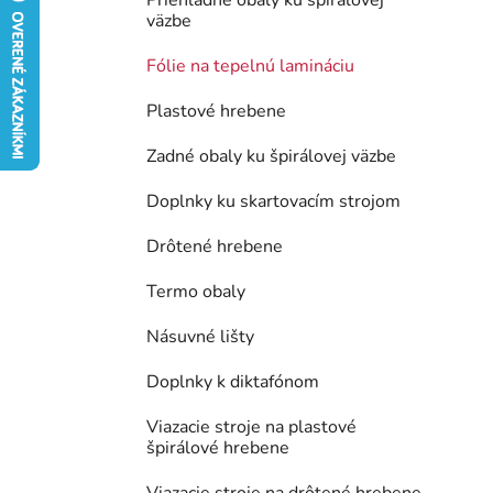
Priehľadné obaly ku špirálovej
väzbe
e
l
Fólie na tepelnú lamináciu
Plastové hrebene
Zadné obaly ku špirálovej väzbe
Doplnky ku skartovacím strojom
Drôtené hrebene
Termo obaly
Násuvné lišty
Doplnky k diktafónom
Viazacie stroje na plastové
špirálové hrebene