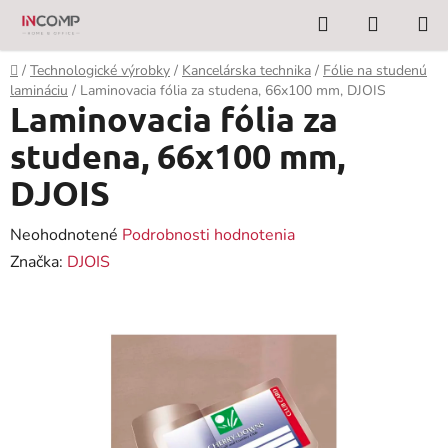
Prejsť
Hľadať
NÁKUP
na
KOŠÍK
obsah
Domov
/
Technologické výrobky
/
Kancelárska technika
/
Fólie na studenú
lamináciu
/
Laminovacia fólia za studena, 66x100 mm, DJOIS
Laminovacia fólia za
studena, 66x100 mm,
DJOIS
Priemerné
Neohodnotené
Podrobnosti hodnotenia
hodnotenie
Značka:
DJOIS
produktu
je
0,0
z
5
hviezdičiek.