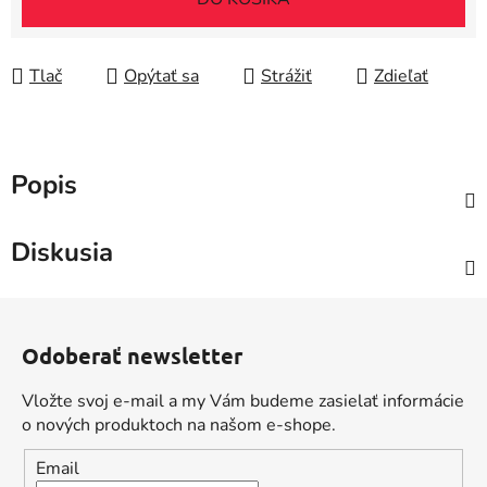
Tlač
Opýtať sa
Strážiť
Zdieľať
Popis
Diskusia
Z
á
Odoberať newsletter
p
ä
Vložte svoj e-mail a my Vám budeme zasielať informácie
t
o nových produktoch na našom e-shope.
i
Email
e