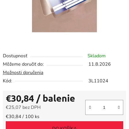
Dostupnosť
Skladom
Môžeme doručiť do:
11.8.2026
Možnosti doručenia
Kód:
3L11024
€30,84
/ balenie
€25,07 bez DPH
Jednotková cena:
€30,84 / 100 ks
DO KOŠÍKA