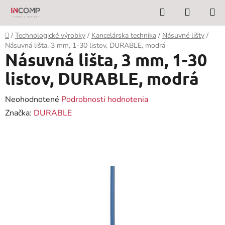
Prejsť
Hľadať
NÁKUP
na
KOŠÍK
obsah
Domov
/
Technologické výrobky
/
Kancelárska technika
/
Násuvné lišty
/
Násuvná lišta, 3 mm, 1-30 listov, DURABLE, modrá
Násuvná lišta, 3 mm, 1-30
listov, DURABLE, modrá
Priemerné
Neohodnotené
Podrobnosti hodnotenia
hodnotenie
Značka:
DURABLE
produktu
je
0,0
z
5
hviezdičiek.