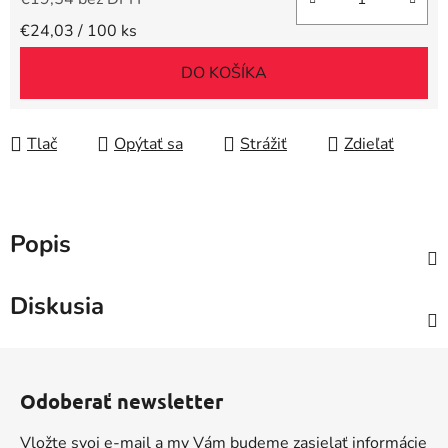
Jednotková cena:
€24,03 / 100 ks
DO KOŠÍKA
Tlač
Opýtať sa
Strážiť
Zdieľať
Popis
Diskusia
Z
á
Odoberať newsletter
p
ä
Vložte svoj e-mail a my Vám budeme zasielať informácie