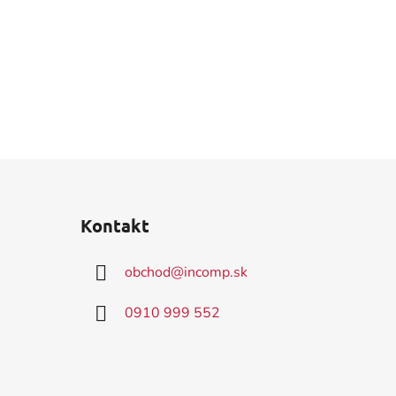
Kontakt
obchod
@
incomp.sk
0910 999 552