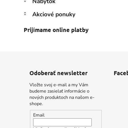
Nábytok
Akciové ponuky
Prijímame online platby
Z
á
Odoberať newsletter
Face
p
ä
Vložte svoj e-mail a my Vám
t
budeme zasielať informácie o
i
nových produktoch na našom e-
shope.
e
Email