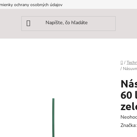
mienky ochrany osobných údajov
Domov
/
Techn
/
Násuvná
Nás
60 
zel
Prieme
Neohod
hodnot
Značka
produk