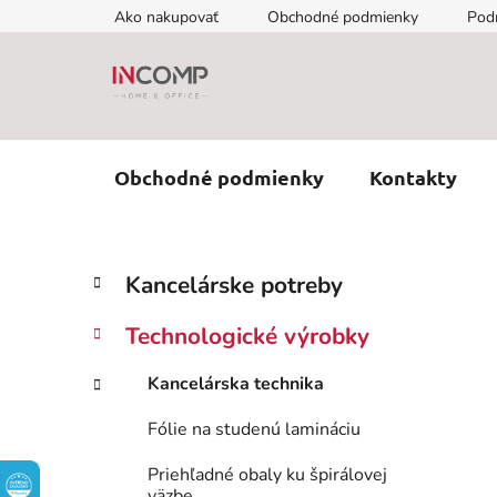
Prejsť
Ako nakupovať
Obchodné podmienky
Pod
na
obsah
Obchodné podmienky
Kontakty
B
K
Preskočiť
Kancelárske potreby
a
kategórie
o
t
č
Technologické výrobky
e
n
g
ý
Kancelárska technika
ó
p
r
Fólie na studenú lamináciu
i
a
e
n
Priehľadné obaly ku špirálovej
väzbe