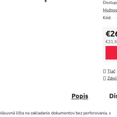
Dostup
je
Možnos
0,0
Kód:
z
5
€2
hviezdič
€21,5
Jedno
Tlač
Zdieľ
Popis
Di
Násuvná lišta na zakladanie dokumentov bez perforovania, s