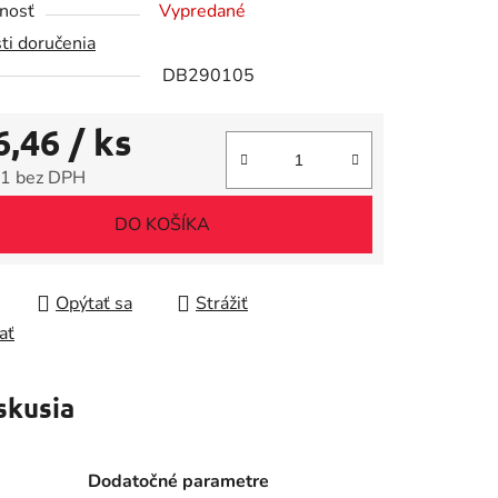
nosť
Vypredané
ti doručenia
DB290105
6,46
/ ks
iek.
1 bez DPH
tková cena:
DO KOŠÍKA
Opýtať sa
Strážiť
ať
skusia
Dodatočné parametre