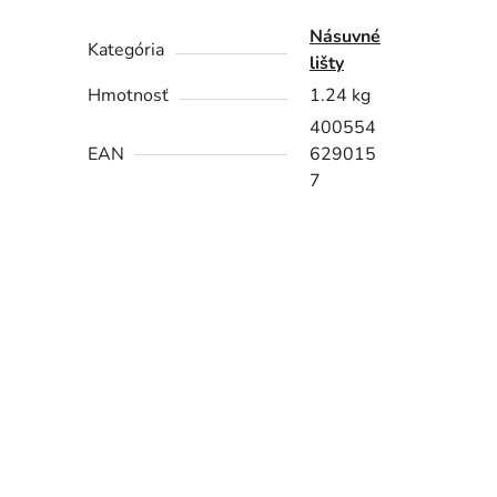
Násuvné
Kategória
lišty
Hmotnosť
1.24 kg
400554
EAN
629015
7