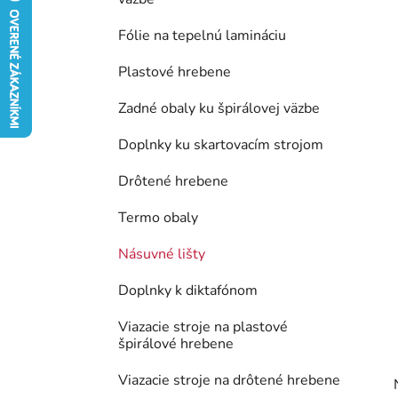
e
l
Fólie na tepelnú lamináciu
Plastové hrebene
Zadné obaly ku špirálovej väzbe
Doplnky ku skartovacím strojom
Drôtené hrebene
Termo obaly
Násuvné lišty
Doplnky k diktafónom
Viazacie stroje na plastové
špirálové hrebene
Viazacie stroje na drôtené hrebene