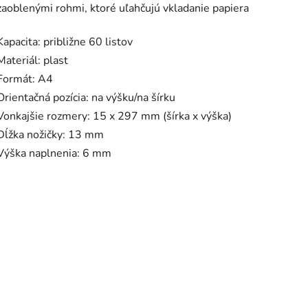
zaoblenými rohmi, ktoré uľahčujú vkladanie papiera
Kapacita: približne 60 listov
Materiál: plast
Formát: A4
Orientačná pozícia: na výšku/na šírku
Vonkajšie rozmery: 15 x 297 mm (šírka x výška)
Dĺžka nožičky: 13 mm
Výška naplnenia: 6 mm