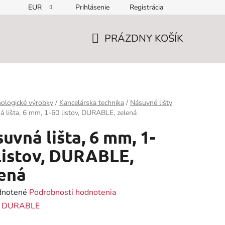
EUR
Prihlásenie
Registrácia
PRÁZDNY KOŠÍK
NÁKUPNÝ
KOŠÍK
ologické výrobky
/
Kancelárska technika
/
Násuvné lišty
 lišta, 6 mm, 1-60 listov, DURABLE, zelená
uvná lišta, 6 mm, 1-
listov, DURABLE,
ená
rné
notené
Podrobnosti hodnotenia
enie
:
DURABLE
tu