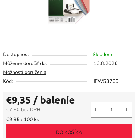
Dostupnosť
Skladom
Môžeme doručiť do:
13.8.2026
Možnosti doručenia
Kód:
IFW53760
€9,35
/ balenie
€7,60 bez DPH
Jednotková cena:
€9,35 / 100 ks
DO KOŠÍKA