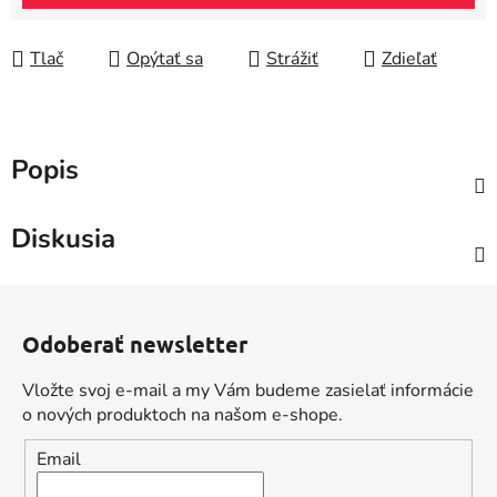
Tlač
Opýtať sa
Strážiť
Zdieľať
Popis
Diskusia
Z
á
Odoberať newsletter
p
ä
Vložte svoj e-mail a my Vám budeme zasielať informácie
t
o nových produktoch na našom e-shope.
i
Email
e