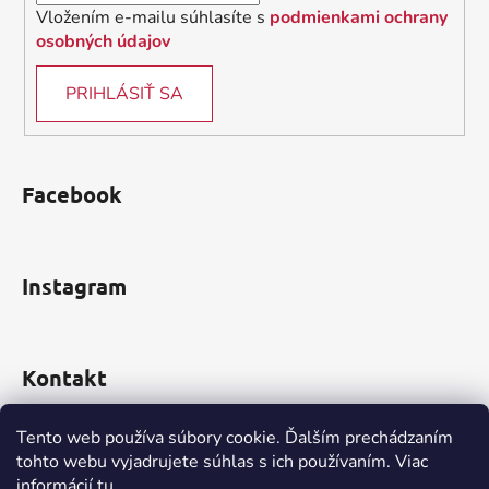
Vložením e-mailu súhlasíte s
podmienkami ochrany
osobných údajov
PRIHLÁSIŤ SA
Facebook
Instagram
Kontakt
obchod
@
incomp.sk
Tento web používa súbory cookie. Ďalším prechádzaním
tohto webu vyjadrujete súhlas s ich používaním. Viac
0910 999 552
informácií
tu
.