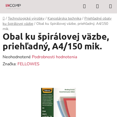
Prejsť
Hľadať
NÁKUP
na
KOŠÍK
obsah
Domov
/
Technologické výrobky
/
Kancelárska technika
/
Priehľadné obaly
ku špirálovej väzbe
/
Obal ku špirálovej väzbe, priehľadný, A4/150
mik.
Obal ku špirálovej väzbe,
priehľadný, A4/150 mik.
Priemerné
Neohodnotené
Podrobnosti hodnotenia
hodnotenie
Značka:
FELLOWES
produktu
je
0,0
z
5
hviezdičiek.