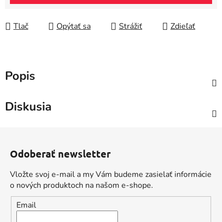
Tlač
Opýtať sa
Strážiť
Zdieľať
Popis
Diskusia
Z
á
Odoberať newsletter
p
ä
Vložte svoj e-mail a my Vám budeme zasielať informácie
t
o nových produktoch na našom e-shope.
i
Email
e