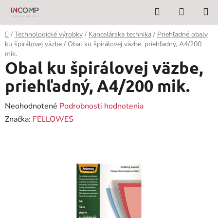
Prejsť
Hľadať
NÁKUP
na
KOŠÍK
obsah
Domov
/
Technologické výrobky
/
Kancelárska technika
/
Priehľadné obaly
ku špirálovej väzbe
/
Obal ku špirálovej väzbe, priehľadný, A4/200
mik.
Obal ku špirálovej väzbe,
priehľadný, A4/200 mik.
Priemerné
Neohodnotené
Podrobnosti hodnotenia
hodnotenie
Značka:
FELLOWES
produktu
je
0,0
z
5
hviezdičiek.