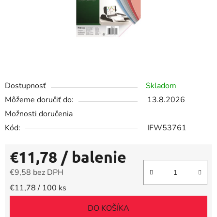
Dostupnosť
Skladom
Môžeme doručiť do:
13.8.2026
Možnosti doručenia
Kód:
IFW53761
€11,78
/ balenie
€9,58 bez DPH
Jednotková cena:
€11,78 / 100 ks
DO KOŠÍKA