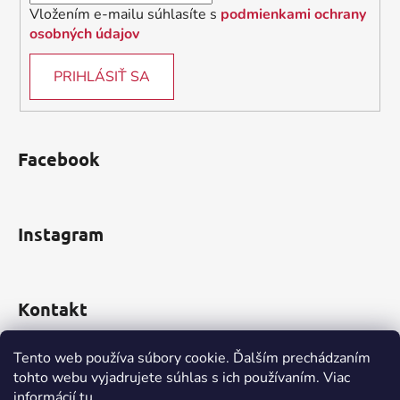
Vložením e-mailu súhlasíte s
podmienkami ochrany
osobných údajov
PRIHLÁSIŤ SA
Facebook
Instagram
Kontakt
obchod
@
incomp.sk
Tento web používa súbory cookie. Ďalším prechádzaním
tohto webu vyjadrujete súhlas s ich používaním. Viac
0910 999 552
informácií
tu
.