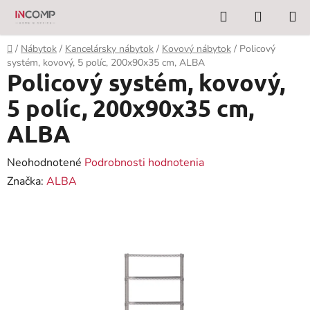
Prejsť
Hľadať
NÁKUP
na
KOŠÍK
obsah
Domov
/
Nábytok
/
Kancelársky nábytok
/
Kovový nábytok
/
Policový
systém, kovový, 5 políc, 200x90x35 cm, ALBA
Policový systém, kovový,
5 políc, 200x90x35 cm,
ALBA
Priemerné
Neohodnotené
Podrobnosti hodnotenia
hodnotenie
Značka:
ALBA
produktu
je
0,0
z
5
hviezdičiek.