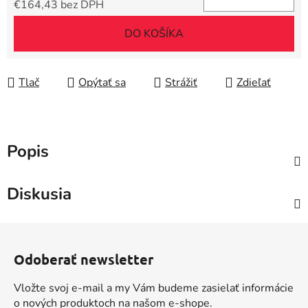
€164,43 bez DPH
Jednotková cena:
DO KOŠÍKA
Tlač
Opýtať sa
Strážiť
Zdieľať
Popis
Diskusia
Z
á
Odoberať newsletter
p
ä
Vložte svoj e-mail a my Vám budeme zasielať informácie
t
o nových produktoch na našom e-shope.