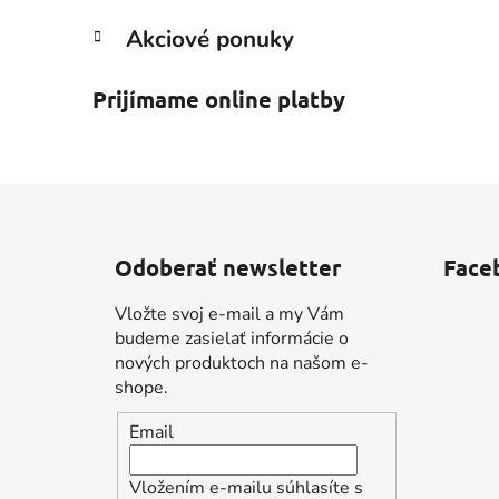
Akciové ponuky
Prijímame online platby
Z
á
Odoberať newsletter
Face
p
ä
Vložte svoj e-mail a my Vám
t
budeme zasielať informácie o
i
nových produktoch na našom e-
shope.
e
Email
Vložením e-mailu súhlasíte s