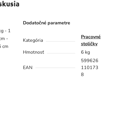
skusia
Dodatočné parametre
g - 1
Pracovné
cm -
Kategória
stoličky
46 cm
Hmotnosť
6 kg
599626
EAN
110173
8