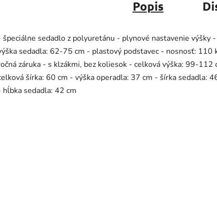
Popis
Di
- špeciálne sedadlo z polyuretánu - plynové nastavenie výšky -
výška sedadla: 62-75 cm - plastový podstavec - nosnosť: 110 k
ročná záruka - s klzákmi, bez koliesok - celková výška: 99-112 
celková šírka: 60 cm - výška operadla: 37 cm - šírka sedadla: 
- hĺbka sedadla: 42 cm