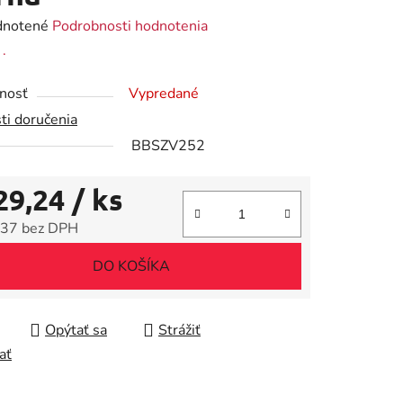
rné
notené
Podrobnosti hodnotenia
enie
:
.
tu
nosť
Vypredané
ti doručenia
BBSZV252
29,24
/ ks
iek.
37 bez DPH
tková cena:
DO KOŠÍKA
Opýtať sa
Strážiť
ať