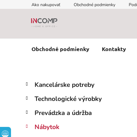
Prejsť
Ako nakupovať
Obchodné podmienky
Pod
na
obsah
Obchodné podmienky
Kontakty
B
K
Preskočiť
Kancelárske potreby
a
kategórie
o
t
č
Technologické výrobky
e
n
g
ý
Prevádzka a údržba
ó
p
r
Nábytok
i
a
e
n