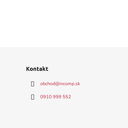
Kontakt
obchod
@
incomp.sk
0910 999 552