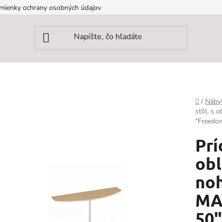
mienky ochrany osobných údajov
Domov
/
Náby
stôl, s 
"Freedom
Prí
obl
noh
MA
50"