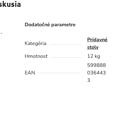
skusia
Dodatočné parametre
 -
Prídavné
Kategória
stoly
Hmotnosť
12 kg
599888
EAN
036443
3