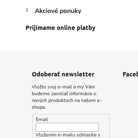
Akciové ponuky
Prijímame online platby
Z
á
Odoberať newsletter
Face
p
ä
Vložte svoj e-mail a my Vám
t
budeme zasielať informácie o
i
nových produktoch na našom e-
shope.
e
Email
Vložením e-mailu súhlasíte s