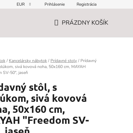
EUR
Prihlásenie
Registrácia
PRÁZDNY KOŠÍK
NÁKUPNÝ
KOŠÍK
tok
/
Kancelársky nábytok
/
Prídavné stoly
/
Prídavný
oblúkom, sivá kovová noha, 50x160 cm, MAYAH
 SV-50", jaseň
davný stôl, s
úkom, sivá kovová
a, 50x160 cm,
YAH "Freedom SV-
, jaseň