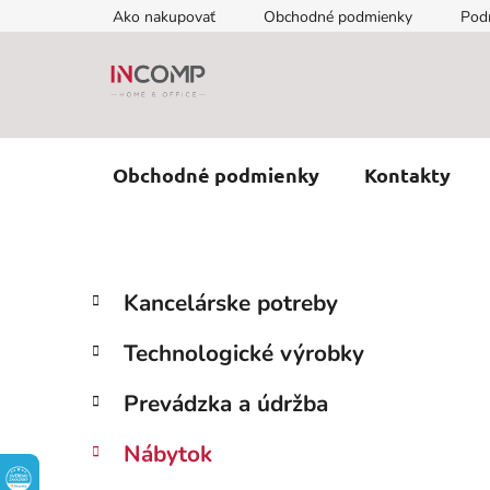
Prejsť
Ako nakupovať
Obchodné podmienky
Pod
na
obsah
Obchodné podmienky
Kontakty
B
K
Preskočiť
Kancelárske potreby
a
kategórie
o
t
č
Technologické výrobky
e
n
g
ý
Prevádzka a údržba
ó
p
r
Nábytok
i
a
e
n