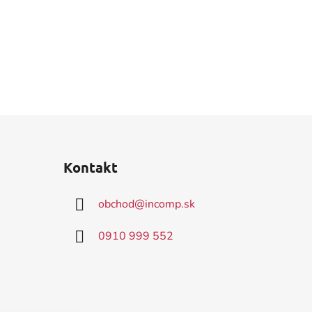
Kontakt
obchod
@
incomp.sk
0910 999 552