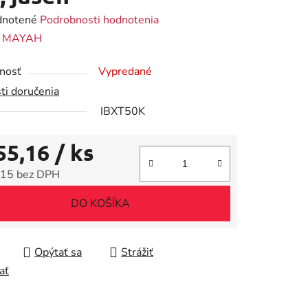
rné
notené
Podrobnosti hodnotenia
enie
:
MAYAH
tu
nosť
Vypredané
ti doručenia
IBXT50K
55,16
/ ks
iek.
15 bez DPH
tková cena:
DO KOŠÍKA
Opýtať sa
Strážiť
ať