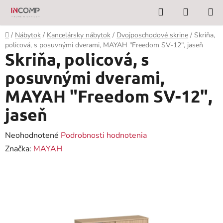
Prejsť
Hľadať
NÁKUP
na
KOŠÍK
obsah
Domov
/
Nábytok
/
Kancelársky nábytok
/
Dvojposchodové skrine
/
Skriňa,
policová, s posuvnými dverami, MAYAH "Freedom SV-12", jaseň
Skriňa, policová, s
posuvnými dverami,
MAYAH "Freedom SV-12",
jaseň
Priemerné
Neohodnotené
Podrobnosti hodnotenia
hodnotenie
Značka:
MAYAH
produktu
je
0,0
z
5