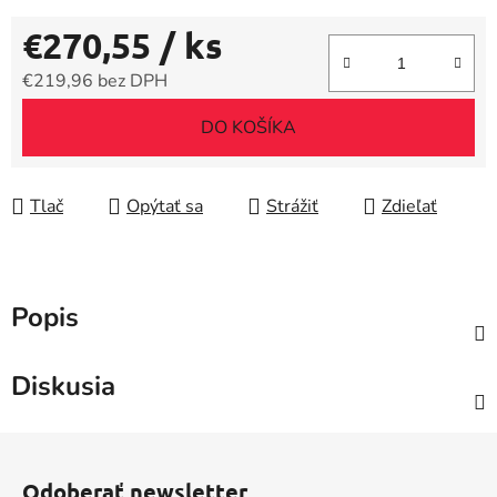
€270,55
/ ks
€219,96 bez DPH
Jednotková cena:
DO KOŠÍKA
Tlač
Opýtať sa
Strážiť
Zdieľať
Popis
Diskusia
Z
á
Odoberať newsletter