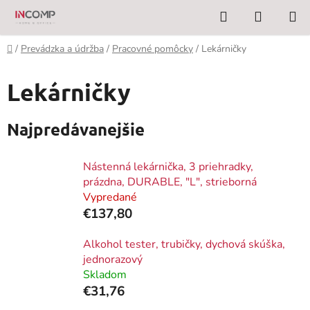
Prejsť
Hľadať
NÁKUP
na
KOŠÍK
obsah
Domov
/
Prevádzka a údržba
/
Pracovné pomôcky
/
Lekárničky
Lekárničky
Najpredávanejšie
Nástenná lekárnička, 3 priehradky,
prázdna, DURABLE, "L", strieborná
Vypredané
€137,80
Alkohol tester, trubičky, dychová skúška,
jednorazový
Skladom
€31,76