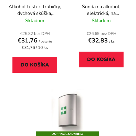
r
k
Alkohol tester, trubičky,
Sonda na alkohol,
o
t
dychová skúška,
elektrická, na
d
o
jednorazový
opakované použitie
Skladom
Skladom
u
v
k
€25,82 bez DPH
€26,69 bez DPH
t
€31,76
€32,83
/ balenie
/ ks
o
Jednotková
€31,76 / 10 ks
cena:
v
DO KOŠÍKA
DO KOŠÍKA
DOPRAVA ZADARMO