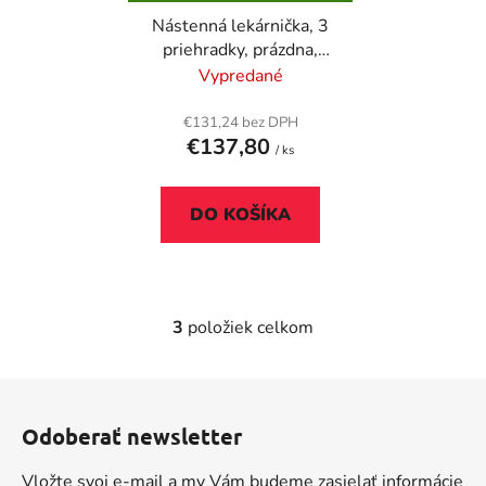
Nástenná lekárnička, 3
priehradky, prázdna,
DURABLE, "L",
Vypredané
strieborná
€131,24 bez DPH
€137,80
/ ks
DO KOŠÍKA
3
položiek celkom
O
v
l
Z
á
á
d
Odoberať newsletter
p
a
ä
c
Vložte svoj e-mail a my Vám budeme zasielať informácie