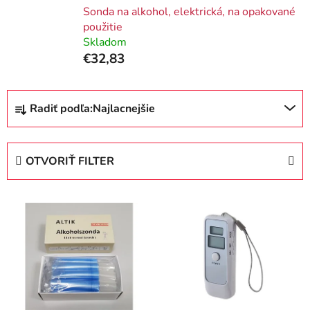
Sonda na alkohol, elektrická, na opakované
použitie
Skladom
€32,83
R
Radiť podľa:
Najlacnejšie
a
d
e
OTVORIŤ FILTER
n
i
V
e
ý
p
p
r
i
o
s
d
p
u