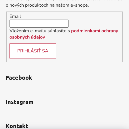
t
i
o nových produktoch na našom e-shope.
i
e
Email
p
e
r
v
Vložením e-mailu súhlasíte s
podmienkami ochrany
k
osobných údajov
y
v
PRIHLÁSIŤ SA
ý
p
i
s
Facebook
u
Instagram
Kontakt