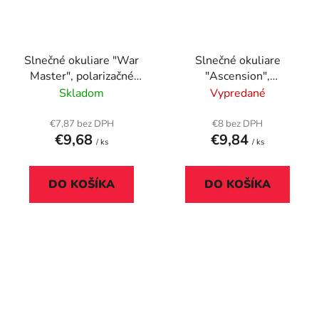
Slnečné okuliare "War
Slnečné okuliare
Master", polarizačné
"Ascension",
sklíčka, AVATAR,
polarizačné sklíčka,
Skladom
Vypredané
čierna/šedá
AVATAR, šedá
€7,87 bez DPH
€8 bez DPH
€9,68
€9,84
/ ks
/ ks
DO KOŠÍKA
DO KOŠÍKA