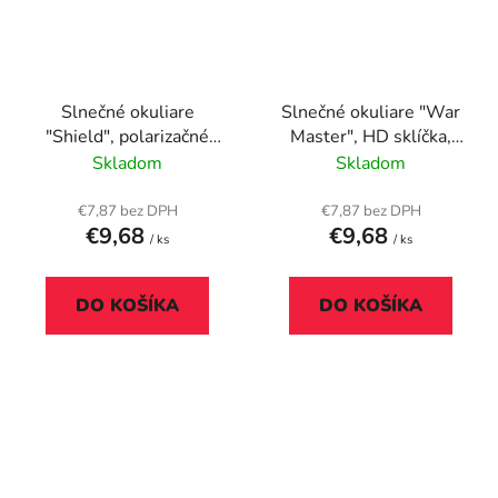
Slnečné okuliare
Slnečné okuliare "War
"Shield", polarizačné
Master", HD sklíčka,
sklíčka, AVATAR, čierna
AVATAR, čierna/šedá
Skladom
Skladom
€7,87 bez DPH
€7,87 bez DPH
€9,68
€9,68
/ ks
/ ks
DO KOŠÍKA
DO KOŠÍKA