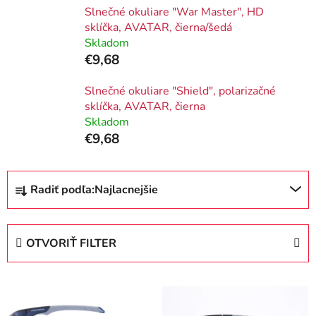
Slnečné okuliare "War Master", HD
sklíčka, AVATAR, čierna/šedá
Skladom
€9,68
Slnečné okuliare "Shield", polarizačné
sklíčka, AVATAR, čierna
Skladom
€9,68
R
Radiť podľa:
Najlacnejšie
a
d
e
OTVORIŤ FILTER
n
i
V
e
ý
p