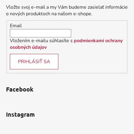
a
ä
c
Vložte svoj e-mail a my Vám budeme zasielať informácie
t
i
o nových produktoch na našom e-shope.
i
e
Email
p
e
r
v
Vložením e-mailu súhlasíte s
podmienkami ochrany
k
osobných údajov
y
v
PRIHLÁSIŤ SA
ý
p
i
s
Facebook
u
Instagram