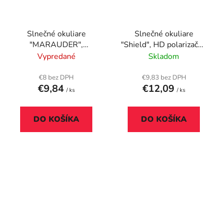
Slnečné okuliare
Slnečné okuliare
"MARAUDER",
"Shield", HD polarizačné
polarizačné sklíčka,
sklíčka, AVATAR, čierna
Vypredané
Skladom
AVATAR, šedá
€8 bez DPH
€9,83 bez DPH
€9,84
€12,09
/ ks
/ ks
DO KOŠÍKA
DO KOŠÍKA