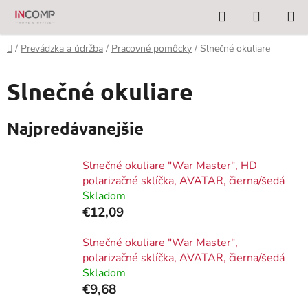
Prejsť
Hľadať
NÁKUP
na
KOŠÍK
obsah
Domov
/
Prevádzka a údržba
/
Pracovné pomôcky
/
Slnečné okuliare
Slnečné okuliare
Najpredávanejšie
Slnečné okuliare "War Master", HD
polarizačné sklíčka, AVATAR, čierna/šedá
Skladom
€12,09
Slnečné okuliare "War Master",
polarizačné sklíčka, AVATAR, čierna/šedá
Skladom
€9,68