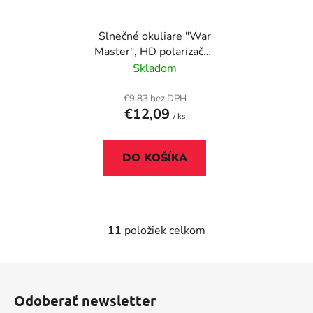
Slnečné okuliare "War
Master", HD polarizačné
sklíčka, AVATAR,
Skladom
čierna/šedá
€9,83 bez DPH
€12,09
/ ks
DO KOŠÍKA
11
položiek celkom
O
v
l
Z
á
á
d
Odoberať newsletter
p