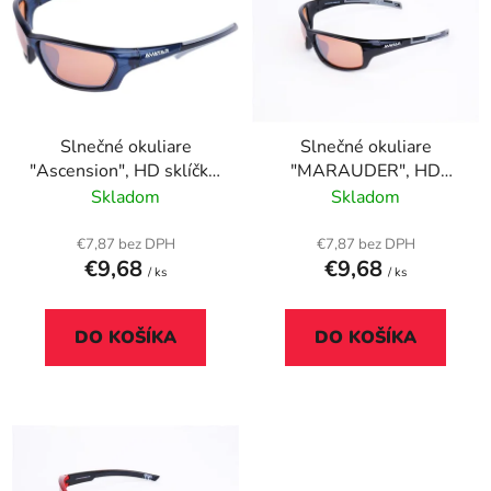
p
r
i
o
s
d
p
u
r
k
Slnečné okuliare
Slnečné okuliare
o
t
"Ascension", HD sklíčka,
"MARAUDER", HD
d
o
AVATAR, čierna
sklíčka, AVATAR, čierna
Skladom
Skladom
u
v
k
€7,87 bez DPH
€7,87 bez DPH
t
€9,68
€9,68
/ ks
/ ks
o
v
DO KOŠÍKA
DO KOŠÍKA