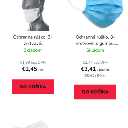
p
r
i
o
s
d
p
u
r
k
Ochranné rúško, 3-
Ochranné rúško, 3-
o
t
vrstvové,
vrstvové, s gumou,
d
o
antimikrobiálne, biela
modrá
Skladom
Skladom
u
v
k
€1,99 bez DPH
€2,77 bez DPH
t
€2,45
€3,41
/ ks
/ balenie
o
Jednotková
€3,41 / 50 ks
cena:
v
DO KOŠÍKA
DO KOŠÍKA