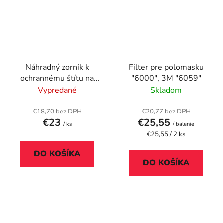
Náhradný zorník k
Filter pre polomasku
ochrannému štítu na
"6000", 3M "6059"
tvár, polykarbonát, 10
Vypredané
Skladom
ks, DURABLE
€18,70 bez DPH
€20,77 bez DPH
€23
€25,55
/ ks
/ balenie
Jednotková
€25,55 / 2 ks
cena:
DO KOŠÍKA
DO KOŠÍKA