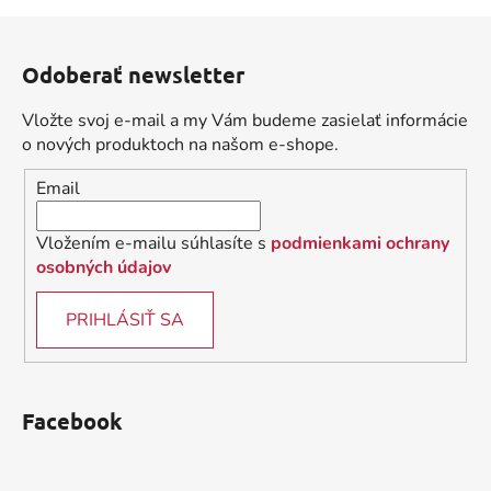
v
l
Z
á
á
d
Odoberať newsletter
p
a
ä
c
Vložte svoj e-mail a my Vám budeme zasielať informácie
t
i
o nových produktoch na našom e-shope.
i
e
Email
p
e
r
v
Vložením e-mailu súhlasíte s
podmienkami ochrany
k
osobných údajov
y
v
PRIHLÁSIŤ SA
ý
p
i
s
Facebook
u