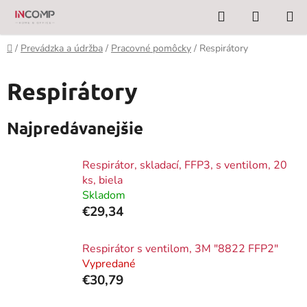
Prejsť
Hľadať
NÁKUP
na
KOŠÍK
obsah
Domov
/
Prevádzka a údržba
/
Pracovné pomôcky
/
Respirátory
Respirátory
Najpredávanejšie
Respirátor, skladací, FFP3, s ventilom, 20
ks, biela
Skladom
€29,34
Respirátor s ventilom, 3M "8822 FFP2"
Vypredané
€30,79