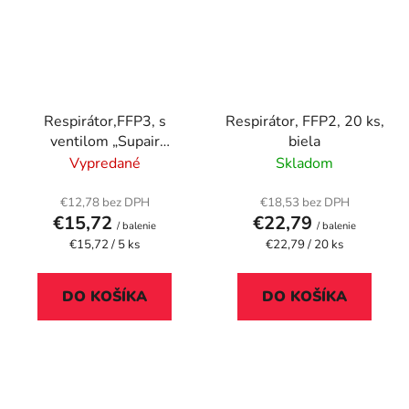
Respirátor,FFP3, s
Respirátor, FFP2, 20 ks,
ventilom „Supair
biela
23306“
Vypredané
Skladom
€12,78 bez DPH
€18,53 bez DPH
€15,72
€22,79
/ balenie
/ balenie
Jednotková
Jednotková
€15,72 / 5 ks
€22,79 / 20 ks
cena:
cena:
DO KOŠÍKA
DO KOŠÍKA