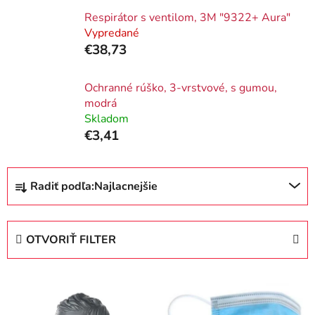
Respirátor s ventilom, 3M "9322+ Aura"
Vypredané
€38,73
Ochranné rúško, 3-vrstvové, s gumou,
modrá
Skladom
€3,41
R
Radiť podľa:
Najlacnejšie
a
d
e
OTVORIŤ FILTER
n
i
V
e
ý
p