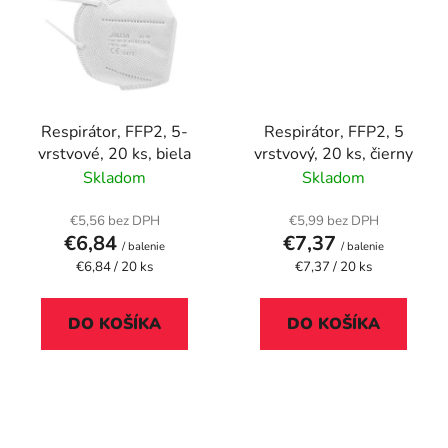
Respirátor, FFP2, 5-
Respirátor, FFP2, 5
vrstvové, 20 ks, biela
vrstvový, 20 ks, čierny
Skladom
Skladom
€5,56 bez DPH
€5,99 bez DPH
€6,84
€7,37
/ balenie
/ balenie
Jednotková
Jednotková
€6,84 / 20 ks
€7,37 / 20 ks
cena:
cena:
DO KOŠÍKA
DO KOŠÍKA