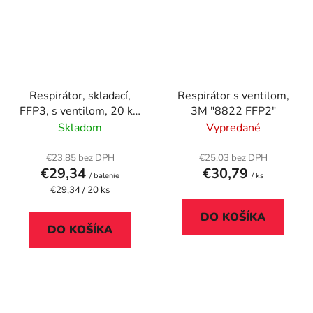
Respirátor, skladací,
Respirátor s ventilom,
FFP3, s ventilom, 20 ks,
3M "8822 FFP2"
biela
Skladom
Vypredané
€23,85 bez DPH
€25,03 bez DPH
€29,34
€30,79
/ balenie
/ ks
Jednotková
€29,34 / 20 ks
cena:
DO KOŠÍKA
DO KOŠÍKA