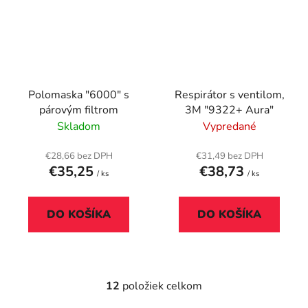
Polomaska "6000" s
Respirátor s ventilom,
párovým filtrom
3M "9322+ Aura"
Skladom
Vypredané
€28,66 bez DPH
€31,49 bez DPH
€35,25
€38,73
/ ks
/ ks
DO KOŠÍKA
DO KOŠÍKA
12
položiek celkom
O