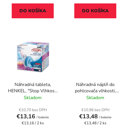
v
DO KOŠÍKA
DO KOŠÍKA
Náhradná tableta,
Náhradná náplň do
HENKEL, "Stop Vlhkosti
pohlcovača vlhkosti,
Aero", levanduľa
HENKEL "Stop Vlhkosti
Skladom
Skladom
Aero", lúčne kvety
€10,70 bez DPH
€10,96 bez DPH
€13,16
€13,48
/ balenie
/ balenie
Jednotková
Jednotková
€13,16 / 2 ks
€13,48 / 2 ks
cena:
cena: