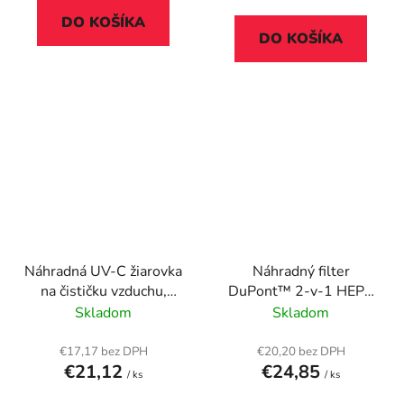
cena:
DO KOŠÍKA
DO KOŠÍKA
Náhradná UV-C žiarovka
Náhradný filter
na čističku vzduchu,
DuPont™ 2-v-1 HEPA
LEITZ "TruSens Z-
bubon na čističku
Skladom
Skladom
3000/Z-3500"
vzduchu, LEITZ
"TruSens Z-1000"
€17,17 bez DPH
€20,20 bez DPH
€21,12
€24,85
/ ks
/ ks