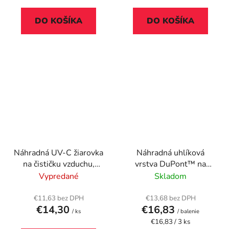
cena:
cena:
DO KOŠÍKA
DO KOŠÍKA
Náhradná UV-C žiarovka
Náhradná uhlíková
na čističku vzduchu,
vrstva DuPont™ na
LEITZ "TruSens Z-
čističku vzduchu, LEITZ
Vypredané
Skladom
1000"
"TruSens Z-3000/Z-
3500"
€11,63 bez DPH
€13,68 bez DPH
€14,30
€16,83
/ ks
/ balenie
Jednotková
€16,83 / 3 ks