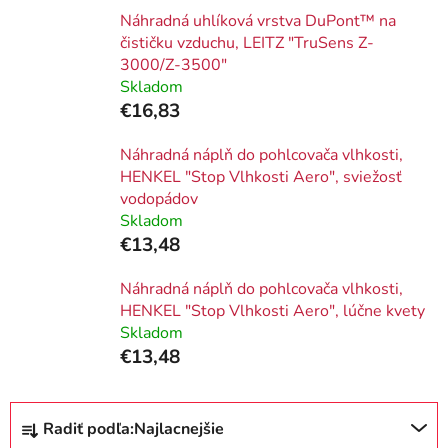
Náhradná uhlíková vrstva DuPont™ na
čističku vzduchu, LEITZ "TruSens Z-
3000/Z-3500"
Skladom
€16,83
Náhradná náplň do pohlcovača vlhkosti,
HENKEL "Stop Vlhkosti Aero", sviežosť
vodopádov
Skladom
€13,48
Náhradná náplň do pohlcovača vlhkosti,
HENKEL "Stop Vlhkosti Aero", lúčne kvety
Skladom
€13,48
R
Radiť podľa:
Najlacnejšie
a