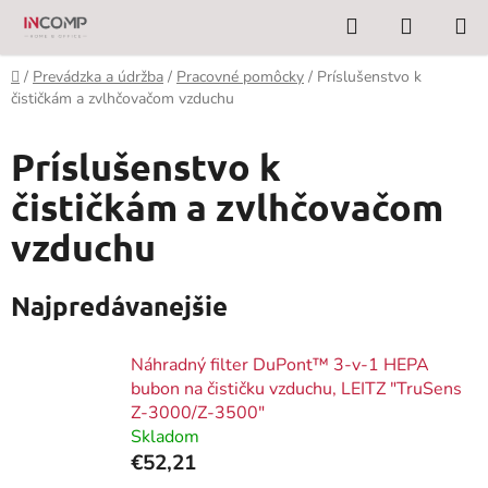
Prejsť
Hľadať
NÁKUP
na
KOŠÍK
obsah
Domov
/
Prevádzka a údržba
/
Pracovné pomôcky
/
Príslušenstvo k
čističkám a zvlhčovačom vzduchu
Príslušenstvo k
čističkám a zvlhčovačom
vzduchu
Najpredávanejšie
Náhradný filter DuPont™ 3-v-1 HEPA
bubon na čističku vzduchu, LEITZ "TruSens
Z-3000/Z-3500"
Skladom
€52,21