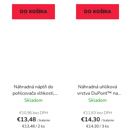
DO KOŠÍKA
DO KOŠÍKA
Náhradná náplň do
Náhradná uhlíková
pohlcovača vlhkosti,
vrstva DuPont™ na
HENKEL "Stop Vlhkosti
čističku vzduchu, LEITZ
Skladom
Skladom
Aero", sviežosť
"TruSens Z-2000/ Z-
vodopádov
2500"
€10,96 bez DPH
€11,63 bez DPH
€13,48
€14,30
/ balenie
/ balenie
Jednotková
Jednotková
€13,48 / 2 ks
€14,30 / 3 ks