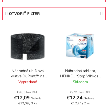
d
e
OTVORIŤ FILTER
n
i
V
e
ý
p
p
r
i
o
s
d
p
u
r
k
Náhradná uhlíková
Náhradná tableta,
o
t
vrstva DuPont™ na
HENKEL "Stop Vlhkosti
d
o
čističku vzduchu LEITZ
Aero"
Vypredané
Skladom
u
v
"TruSens Z-1000"
k
€9,83 bez DPH
€9,95 bez DPH
t
€12,09
€12,24
/ balenie
/ balenie
o
Jednotková
Jednotková
€12,09 / 3 ks
€12,24 / 2 ks
cena:
cena: