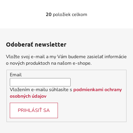
20
položiek celkom
O
v
l
Z
á
á
d
Odoberať newsletter
p
a
ä
c
Vložte svoj e-mail a my Vám budeme zasielať informácie
t
i
o nových produktoch na našom e-shope.
i
e
Email
p
e
r
v
Vložením e-mailu súhlasíte s
podmienkami ochrany
k
osobných údajov
y
v
PRIHLÁSIŤ SA
ý
p
i