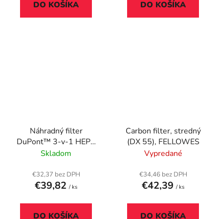
DO KOŠÍKA
DO KOŠÍKA
Náhradný filter
Carbon filter, stredný
DuPont™ 3-v-1 HEPA
(DX 55), FELLOWES
bubon na čističku
Skladom
Vypredané
vzduchu, LEITZ
"TruSens Z-2000/Z-
€32,37 bez DPH
€34,46 bez DPH
€39,82
€42,39
2500"
/ ks
/ ks
DO KOŠÍKA
DO KOŠÍKA