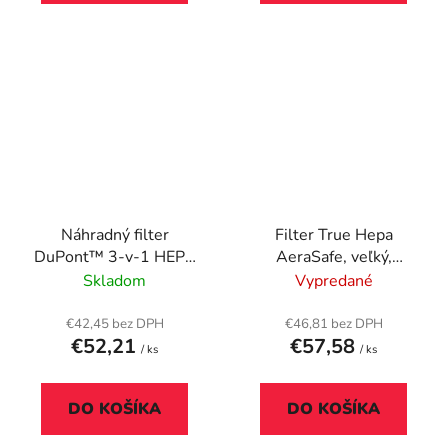
Náhradný filter
Filter True Hepa
DuPont™ 3-v-1 HEPA
AeraSafe, veľký,
bubon na čističku
(DX95), FELLOWES
Skladom
Vypredané
vzduchu, LEITZ
"TruSens Z-3000/Z-
€42,45 bez DPH
€46,81 bez DPH
€52,21
€57,58
3500"
/ ks
/ ks
DO KOŠÍKA
DO KOŠÍKA