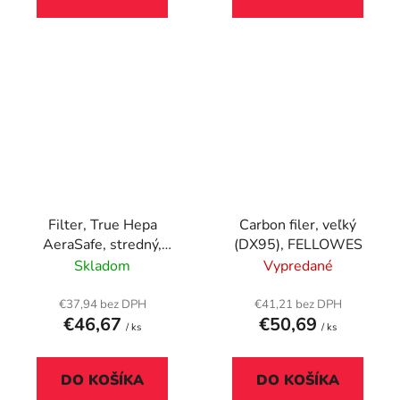
Filter, True Hepa
Carbon filer, veľký
AeraSafe, stredný,
(DX95), FELLOWES
(DX55), FELLOWES
Skladom
Vypredané
€37,94 bez DPH
€41,21 bez DPH
€46,67
€50,69
/ ks
/ ks
DO KOŠÍKA
DO KOŠÍKA