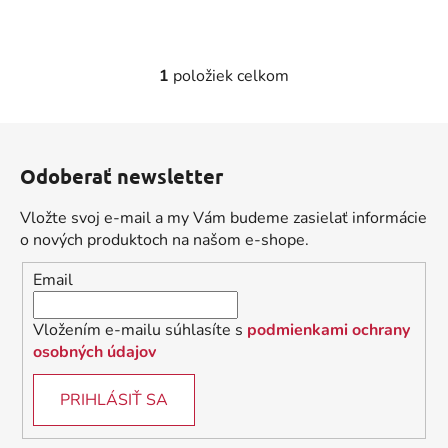
1
položiek celkom
O
v
l
Z
á
á
d
Odoberať newsletter
p
a
ä
c
Vložte svoj e-mail a my Vám budeme zasielať informácie
t
i
o nových produktoch na našom e-shope.
i
e
Email
p
e
r
v
Vložením e-mailu súhlasíte s
podmienkami ochrany
k
osobných údajov
y
v
PRIHLÁSIŤ SA
ý
p