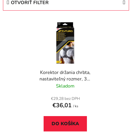
OTVORIŤ FILTER
n
i
V
e
ý
p
p
r
i
o
s
d
p
u
r
k
Korektor držania chrbta,
o
t
nastaviteľný rozmer, 3M
d
o
"Futuro", čierna
Skladom
u
v
k
€29,28 bez DPH
t
€36,01
/ ks
o
v
DO KOŠÍKA