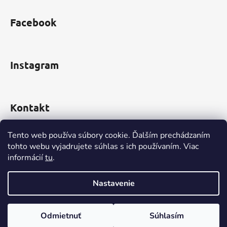
i
s
Facebook
u
Instagram
Kontakt
obchod
@
incomp.sk
Tento web používa súbory cookie. Ďalším prechádzaním
tohto webu vyjadrujete súhlas s ich používaním. Viac
0910 999 552
informácií
tu
.
Nastavenie
Vytvoril Shoptet
Odmietnuť
Súhlasím
Copyright 2026
www.INCOMP.sk
. Všetky práva