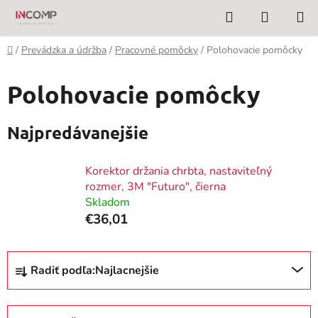
Prejsť
Hľadať
NÁKUP
na
KOŠÍK
obsah
Domov
/
Prevádzka a údržba
/
Pracovné pomôcky
/
Polohovacie pomôcky
Polohovacie pomôcky
Najpredávanejšie
Korektor držania chrbta, nastaviteľný
rozmer, 3M "Futuro", čierna
Skladom
€36,01
R
Radiť podľa:
Najlacnejšie
a
d
e