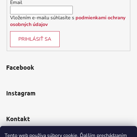
Email
e
Vložením e-mailu súhlasíte s
podmienkami ochrany
osobných údajov
PRIHLÁSIŤ SA
Facebook
Instagram
Kontakt
obchod
@
incomp.sk
Tento web používa súbory cookie. Ďalším prechádzaním