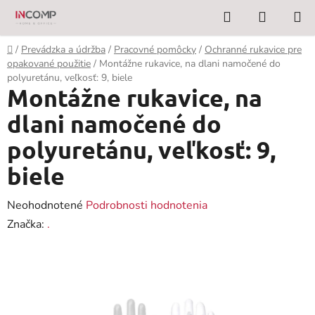
Prejsť
Hľadať
NÁKUP
na
KOŠÍK
obsah
Domov
/
Prevádzka a údržba
/
Pracovné pomôcky
/
Ochranné rukavice pre
opakované použitie
/
Montážne rukavice, na dlani namočené do
polyuretánu, veľkosť: 9, biele
Montážne rukavice, na
dlani namočené do
polyuretánu, veľkosť: 9,
biele
Priemerné
Neohodnotené
Podrobnosti hodnotenia
hodnotenie
Značka:
.
produktu
je
0,0
z