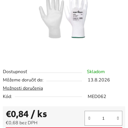
5
hviezdičiek.
Dostupnosť
Skladom
Môžeme doručiť do:
13.8.2026
Možnosti doručenia
Kód:
MED062
€0,84
/ ks
€0,68 bez DPH