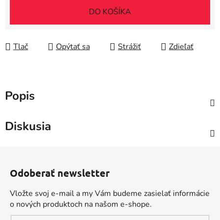
Jednotková cena:
DO KOŠÍKA
Tlač
Opýtať sa
Strážiť
Zdieľať
Popis
Diskusia
Z
á
Odoberať newsletter
p
ä
Vložte svoj e-mail a my Vám budeme zasielať informácie
t
o nových produktoch na našom e-shope.
i