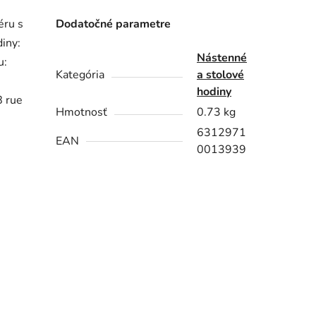
éru s
Dodatočné parametre
iny:
Nástenné
u:
Kategória
a stolové
hodiny
8 rue
Hmotnosť
0.73 kg
6312971
EAN
0013939