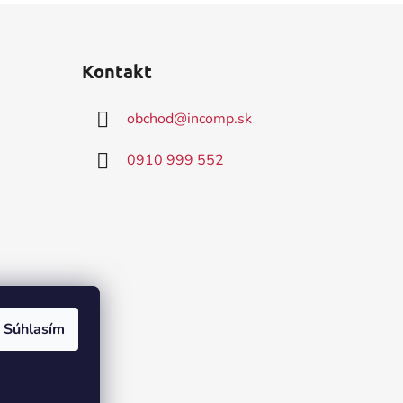
Kontakt
obchod
@
incomp.sk
0910 999 552
Súhlasím