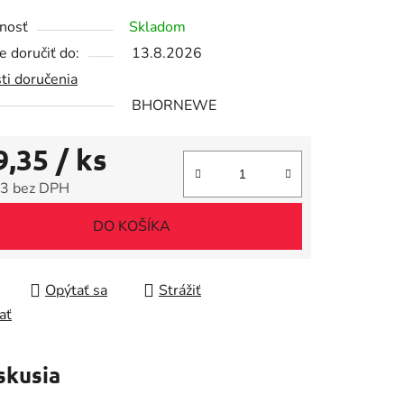
tu
nosť
Skladom
 doručiť do:
13.8.2026
ti doručenia
BHORNEWE
iek.
9,35
/ ks
3 bez DPH
tková cena:
DO KOŠÍKA
Opýtať sa
Strážiť
ať
skusia