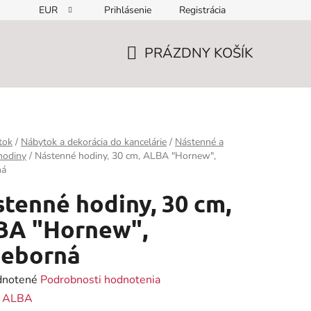
EUR
Prihlásenie
Registrácia
PRÁZDNY KOŠÍK
NÁKUPNÝ
KOŠÍK
tok
/
Nábytok a dekorácia do kancelárie
/
Nástenné a
hodiny
/
Nástenné hodiny, 30 cm, ALBA "Hornew",
ná
tenné hodiny, 30 cm,
BA "Hornew",
ieborná
rné
notené
Podrobnosti hodnotenia
enie
:
ALBA