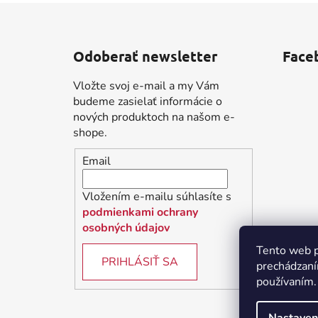
Z
á
Odoberať newsletter
Face
p
ä
Vložte svoj e-mail a my Vám
t
budeme zasielať informácie o
i
nových produktoch na našom e-
shope.
e
Email
Vložením e-mailu súhlasíte s
podmienkami ochrany
osobných údajov
Tento web p
PRIHLÁSIŤ SA
prechádzaní
používaním.