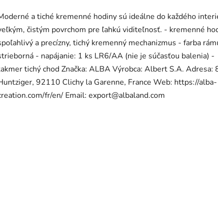
Moderné a tiché kremenné hodiny sú ideálne do každého interi
veľkým, čistým povrchom pre ľahkú viditeľnosť. - kremenné hod
spoľahlivý a precízny, tichý kremenný mechanizmus - farba rám
strieborná - napájanie: 1 ks LR6/AA (nie je súčasťou balenia) -
takmer tichý chod Značka: ALBA Výrobca: Albert S.A. Adresa: 
Huntziger, 92110 Clichy la Garenne, France Web: https://alba-
creation.com/fr/en/ Email: export@albaland.com