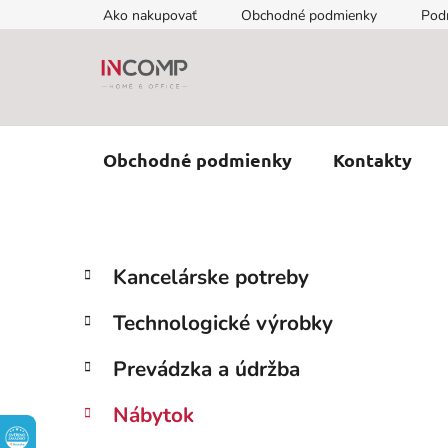
Prejsť
Ako nakupovať
Obchodné podmienky
Pod
na
obsah
Obchodné podmienky
Kontakty
B
K
Preskočiť
Kancelárske potreby
a
kategórie
o
t
č
Technologické výrobky
e
n
g
ý
Prevádzka a údržba
ó
p
r
Nábytok
i
a
e
n