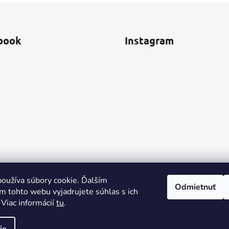
book
Instagram
oužíva súbory cookie. Ďalším
Odmietnuť
m tohto webu vyjadrujete súhlas s ich
 Viac informácií
tu
.