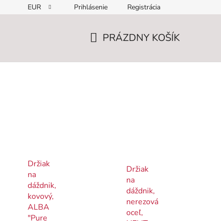
EUR
Prihlásenie
Registrácia
PRÁZDNY KOŠÍK
NÁKUPNÝ
KOŠÍK
Držiak
Držiak
na
na
dáždnik,
dáždnik,
kovový,
nerezová
ALBA
oceľ,
"Pure