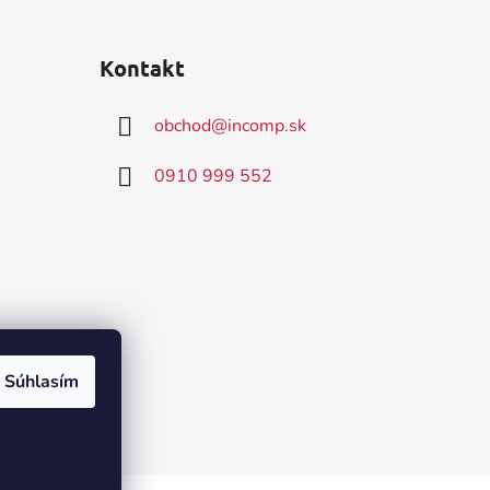
Kontakt
obchod
@
incomp.sk
0910 999 552
Súhlasím