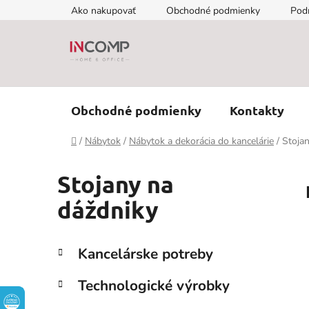
Prejsť
Ako nakupovať
Obchodné podmienky
Pod
na
obsah
Obchodné podmienky
Kontakty
Domov
/
Nábytok
/
Nábytok a dekorácia do kancelárie
/
Stoja
Stojany na
dáždniky
B
K
Preskočiť
Kancelárske potreby
a
kategórie
o
t
č
Technologické výrobky
e
n
g