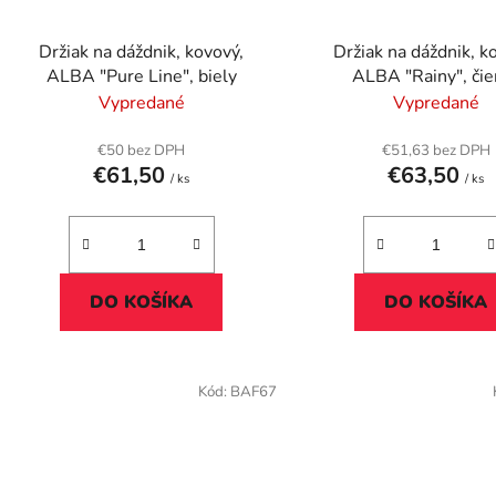
Držiak na dáždnik, kovový,
Držiak na dáždnik, k
ALBA "Pure Line", biely
ALBA "Rainy", čie
Vypredané
Vypredané
€50 bez DPH
€51,63 bez DPH
€61,50
€63,50
/ ks
/ ks
DO KOŠÍKA
DO KOŠÍKA
Kód:
BAF67