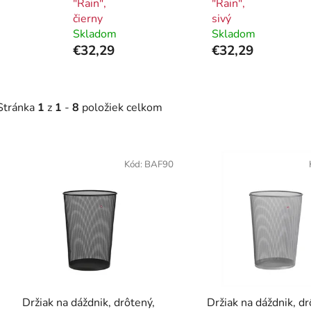
"Rain",
"Rain",
čierny
sivý
Skladom
Skladom
€32,29
€32,29
Stránka
1
z
1
-
8
položiek celkom
V
ý
Kód:
BAF90
p
i
s
p
r
o
d
Držiak na dáždnik, drôtený,
Držiak na dáždnik, dr