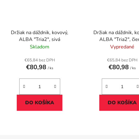
Držiak na dáždnik, kovový,
Držiak na dáždnik, k
ALBA "Tria2", sivá
ALBA "Tria2", čie
Skladom
Vypredané
€65,84 bez DPH
€65,84 bez DPH
€80,98
€80,98
/ ks
/ ks
DO KOŠÍKA
DO KOŠÍKA
O
v