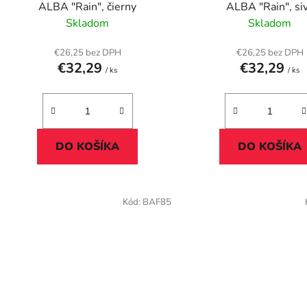
u
ALBA "Rain", čierny
ALBA "Rain", si
k
Skladom
Skladom
t
o
€26,25 bez DPH
€26,25 bez DPH
€32,29
€32,29
v
/ ks
/ ks
DO KOŠÍKA
DO KOŠÍKA
Kód:
BAF85