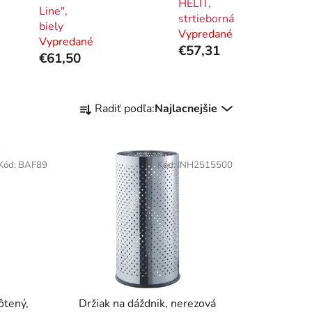
HELIT,
Line",
strtieborná
biely
Vypredané
Vypredané
€57,31
€61,50
R
Radiť podľa:
Najlacnejšie
a
d
e
Kód:
BAF89
Kód:
INH2515500
n
i
e
p
r
o
d
u
ôtený,
Držiak na dáždnik, nerezová