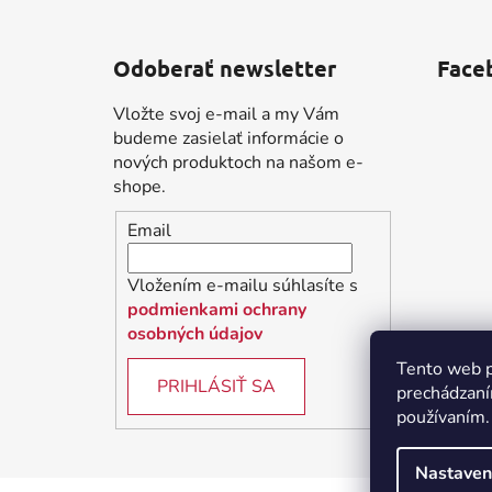
Z
á
Odoberať newsletter
Face
p
ä
Vložte svoj e-mail a my Vám
t
budeme zasielať informácie o
i
nových produktoch na našom e-
shope.
e
Email
Vložením e-mailu súhlasíte s
podmienkami ochrany
osobných údajov
Tento web p
PRIHLÁSIŤ SA
prechádzaní
používaním.
Nastaven