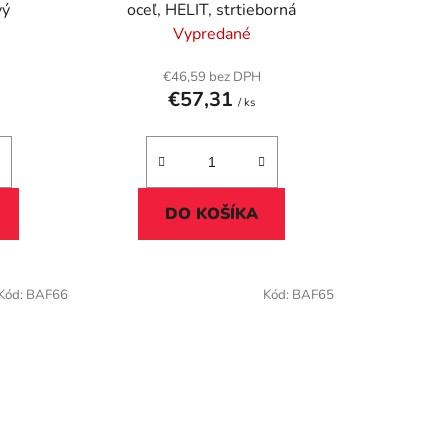
k
vý
oceľ, HELIT, strtieborná
t
Vypredané
o
v
€46,59 bez DPH
€57,31
/ ks
DO KOŠÍKA
Kód:
BAF66
Kód:
BAF65