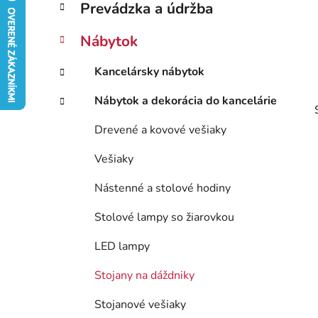
ý
Prevádzka a údržba
ó
p
r
Nábytok
i
a
e
n
Kancelársky nábytok
e
l
Nábytok a dekorácia do kancelárie
Drevené a kovové vešiaky
Vešiaky
Nástenné a stolové hodiny
Stolové lampy so žiarovkou
LED lampy
Stojany na dáždniky
Stojanové vešiaky