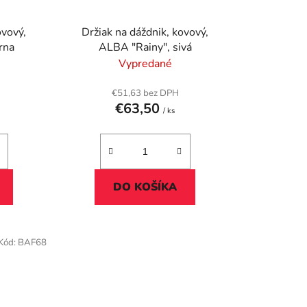
ovový,
Držiak na dáždnik, kovový,
rna
ALBA "Rainy", sivá
Vypredané
€51,63 bez DPH
€63,50
/ ks
DO KOŠÍKA
Kód:
BAF68