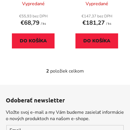
o
"Finja", čierna
biela
Vypredané
Vypredané
u
v
k
€55,93 bez DPH
€147,37 bez DPH
t
€68,79
€181,27
/ ks
/ ks
o
v
DO KOŠÍKA
DO KOŠÍKA
2
položiek celkom
O
v
l
Z
á
á
d
Odoberať newsletter
p
a
ä
c
Vložte svoj e-mail a my Vám budeme zasielať informácie
t
i
o nových produktoch na našom e-shope.
i
e