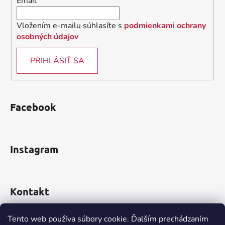
Email
p
e
r
v
Vložením e-mailu súhlasíte s
podmienkami ochrany
k
osobných údajov
y
v
PRIHLÁSIŤ SA
ý
p
i
s
Facebook
u
Instagram
Kontakt
obchod
@
incomp.sk
Tento web používa súbory cookie. Ďalším prechádzaním