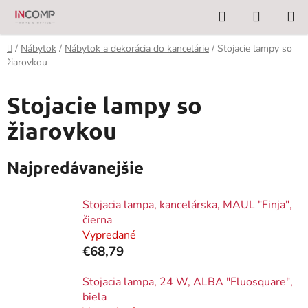
Prejsť
Hľadať
NÁKUP
na
KOŠÍK
obsah
Domov
/
Nábytok
/
Nábytok a dekorácia do kancelárie
/
Stojacie lampy so
žiarovkou
Stojacie lampy so
žiarovkou
Najpredávanejšie
Stojacia lampa, kancelárska, MAUL "Finja",
čierna
Vypredané
€68,79
Stojacia lampa, 24 W, ALBA "Fluosquare",
biela