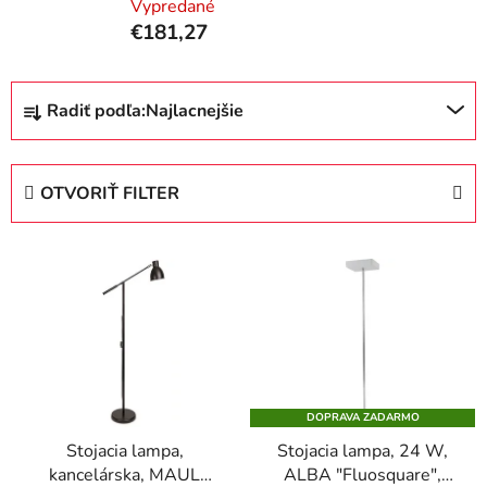
Vypredané
€181,27
R
Radiť podľa:
Najlacnejšie
a
d
e
OTVORIŤ FILTER
n
i
V
e
ý
p
p
r
i
o
s
d
p
u
DOPRAVA ZADARMO
r
k
Stojacia lampa,
Stojacia lampa, 24 W,
o
t
kancelárska, MAUL
ALBA "Fluosquare",
d