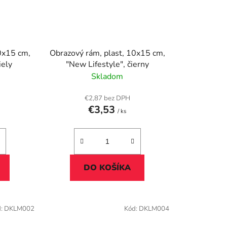
0x15 cm,
Obrazový rám, plast, 10x15 cm,
biely
"New Lifestyle", čierny
Skladom
€2,87 bez DPH
€3,53
/ ks
DO KOŠÍKA
d:
DKLM002
Kód:
DKLM004