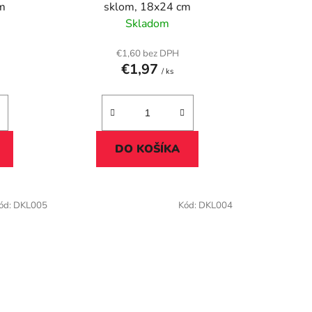
k
cm
sklom, 18x24 cm
t
Skladom
o
v
€1,60 bez DPH
€1,97
/ ks
DO KOŠÍKA
ód:
DKL005
Kód:
DKL004