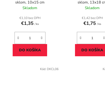
u
sklom, 10x15 cm
sklom, 13x18 
k
Skladom
Skladom
t
o
€1,10 bez DPH
€1,42 bez DPH
€1,35
€1,75
v
/ ks
/ ks
DO KOŠÍKA
DO KOŠÍKA
Kód:
DKCL06
K