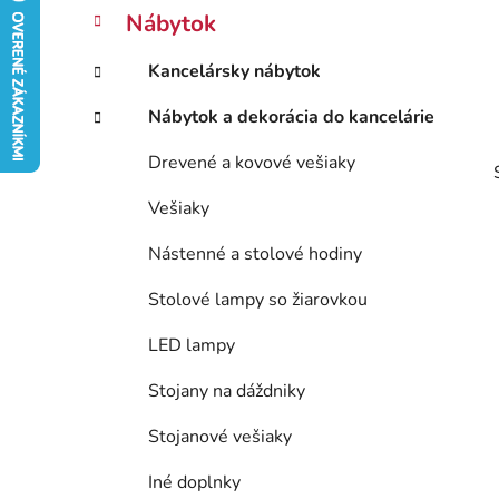
p
r
Nábytok
i
a
e
n
Kancelársky nábytok
e
l
Nábytok a dekorácia do kancelárie
Drevené a kovové vešiaky
Vešiaky
Nástenné a stolové hodiny
Stolové lampy so žiarovkou
LED lampy
Stojany na dáždniky
Stojanové vešiaky
Iné doplnky