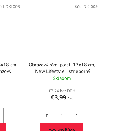
ód:
DKL008
Kód:
DKL009
3x18 cm,
Obrazový rám, plast, 13x18 cm,
tyle", bronzový
"New Lifestyle", strieborný
Skladom
€3,24 bez DPH
€3,99
/ ks