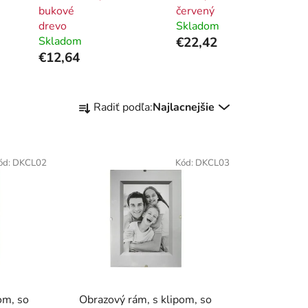
bukové
červený
drevo
Skladom
Skladom
€22,42
€12,64
R
Radiť podľa:
Najlacnejšie
a
d
e
ód:
DKCL02
Kód:
DKCL03
n
i
e
p
r
o
d
u
om, so
Obrazový rám, s klipom, so