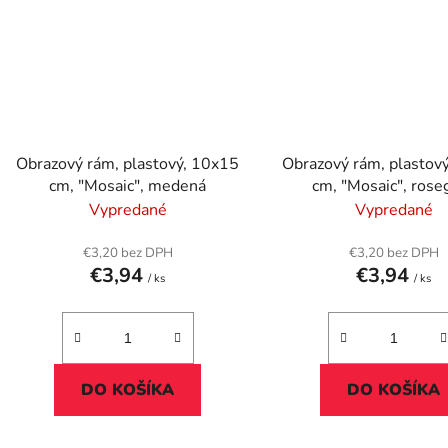
Obrazový rám, plastový, 10x15
Obrazový rám, plastov
cm, "Mosaic", medená
cm, "Mosaic", rose
Vypredané
Vypredané
€3,20 bez DPH
€3,20 bez DPH
€3,94
€3,94
/ ks
/ ks
DO KOŠÍKA
DO KOŠÍKA