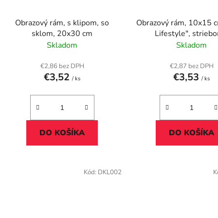
Obrazový rám, s klipom, so
Obrazový rám, 10x15 cm, "
sklom, 20x30 cm
Lifestyle", strieb
Skladom
Skladom
€2,86 bez DPH
€2,87 bez DPH
€3,52
€3,53
/ ks
/ ks
DO KOŠÍKA
DO KOŠÍKA
Kód:
DKL002
K