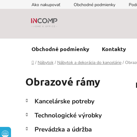
Prejsť
Ako nakupovať
Obchodné podmienky
Pod
na
obsah
Obchodné podmienky
Kontakty
Domov
/
Nábytok
/
Nábytok a dekorácia do kancelárie
/
Obraz
Obrazové rámy
B
K
Preskočiť
Kancelárske potreby
a
kategórie
o
t
č
Technologické výrobky
e
n
g
ý
Prevádzka a údržba
ó