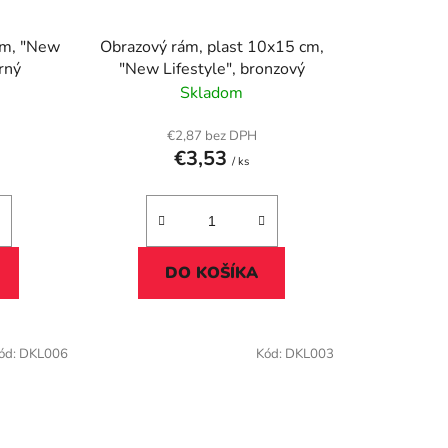
New
Obrazový rám, plast 10x15 cm,
orný
"New Lifestyle", bronzový
Skladom
€2,87 bez DPH
€3,53
/ ks
DO KOŠÍKA
ód:
DKL006
Kód:
DKL003