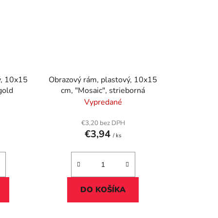
ý, 10x15
Obrazový rám, plastový, 10x15
gold
cm, "Mosaic", strieborná
Vypredané
€3,20 bez DPH
€3,94
/ ks
DO KOŠÍKA