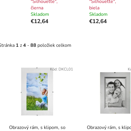
"Silhouette",
"Silhouette",
čierna
biela
Skladom
Skladom
€12,64
€12,64
Stránka
1
z
4
-
88
položiek celkom
V
ý
Kód:
DKCL01
K
p
i
s
p
r
o
d
Obrazový rám, s klipom, so
Obrazový rám, s klip