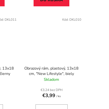
DO KOŠÍKA
ód:
DKL011
Kód:
DKL010
ý, 13x18
Obrazový rám, plastový, 13x18
cm, "New Lifestyle", čierny
cm, "New Lifestyle", biely
Skladom
€3,24 bez DPH
€3,99
/ ks