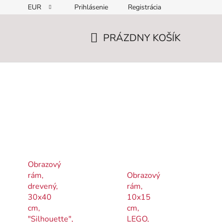
EUR
Prihlásenie
Registrácia
PRÁZDNY KOŠÍK
NÁKUPNÝ
KOŠÍK
Obrazový
rám,
Obrazový
drevený,
rám,
30x40
10x15
cm,
cm,
"Silhouette",
LEGO,