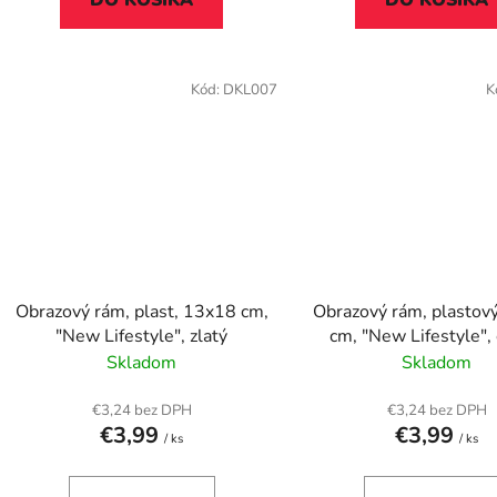
DO KOŠÍKA
DO KOŠÍKA
Kód:
DKL007
K
Obrazový rám, plast, 13x18 cm,
Obrazový rám, plastov
"New Lifestyle", zlatý
Skladom
Skladom
€3,24 bez DPH
€3,24 bez DPH
€3,99
€3,99
/ ks
/ ks