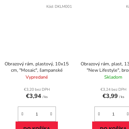
Kód:
DKLM001
K
Obrazový rám, plastový, 10x15
Obrazový rám, plast, 1
cm, "Mosaic", šampanské
"New Lifes
Vypredané
Skladom
€3,20 bez DPH
€3,24 bez DPH
€3,94
€3,99
/ ks
/ ks