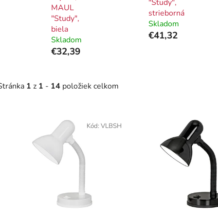
"Study",
MAUL
strieborná
"Study",
Skladom
biela
€41,32
Skladom
€32,39
Stránka
1
z
1
-
14
položiek celkom
V
ý
Kód:
VLBSH
p
i
s
p
r
o
d