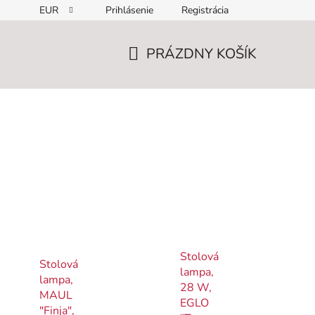
EUR
Prihlásenie
Registrácia
PRÁZDNY KOŠÍK
NÁKUPNÝ
KOŠÍK
Stolová
Stolová
lampa,
lampa,
28 W,
MAUL
EGLO
"Finja",