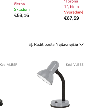
"Torona
čierna
1", biela
Skladom
Vypredané
€53,16
€67,59
R
Radiť podľa:
Najlacnejšie
a
d
e
Kód:
VLBSF
Kód:
VLBSS
n
i
e
p
r
o
d