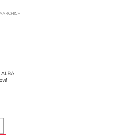
AARCHICH
, ALBA
mová