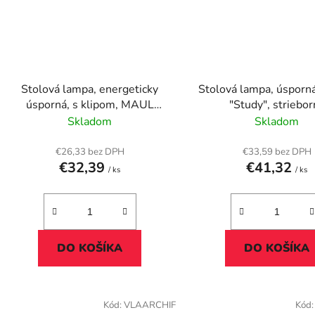
Stolová lampa, energeticky
Stolová lampa, úspor
úsporná, s klipom, MAUL
"Study", striebor
"Study", biela
Skladom
Skladom
€26,33 bez DPH
€33,59 bez DPH
€32,39
€41,32
/ ks
/ ks
DO KOŠÍKA
DO KOŠÍKA
Kód:
VLAARCHIF
Kód