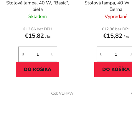
Stolová lampa, 40 W, "Basic",
Stolová lampa, 40 W, 
u
biela
čierna
k
Skladom
Vypredané
t
o
€12,86 bez DPH
€12,86 bez DPH
€15,82
€15,82
v
/ ks
/ ks
DO KOŠÍKA
DO KOŠÍKA
Kód:
VLFIRW