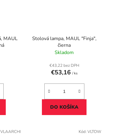
ná, MAUL
Stolová lampa, MAUL "Finja",
ná
čierna
Skladom
€43,22 bez DPH
€53,16
/ ks
DO KOŠÍKA
:
VLAARCHI
Kód:
VLTOW