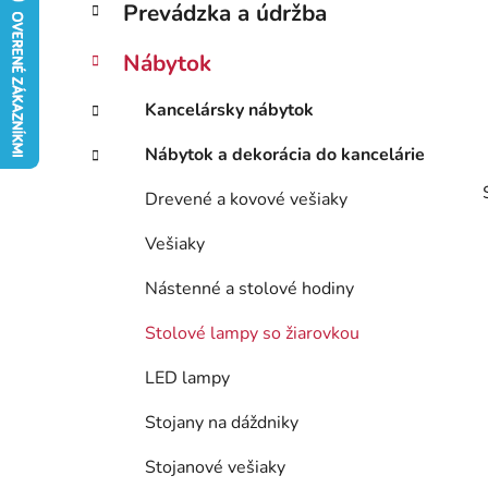
ý
Prevádzka a údržba
ó
p
r
Nábytok
i
a
e
n
Kancelársky nábytok
e
l
Nábytok a dekorácia do kancelárie
Drevené a kovové vešiaky
Vešiaky
Nástenné a stolové hodiny
Stolové lampy so žiarovkou
LED lampy
Stojany na dáždniky
Stojanové vešiaky