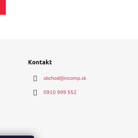
Kontakt
obchod
@
incomp.sk
0910 999 552