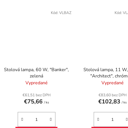
Kód:
VLBAZ
Kód:
VL
Stolová lampa, 60 W, "Banker",
Stolová lampa, 11 W
zelená
"Architect", chró
Vypredané
Vypredané
€61,51 bez DPH
€83,60 bez DPH
€75,66
€102,83
/ ks
/ ks