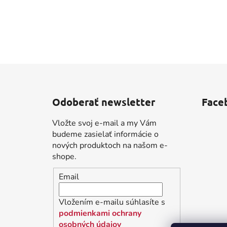
Z
á
Odoberať newsletter
Face
p
ä
Vložte svoj e-mail a my Vám
t
budeme zasielať informácie o
i
nových produktoch na našom e-
shope.
e
Email
Vložením e-mailu súhlasíte s
podmienkami ochrany
osobných údajov