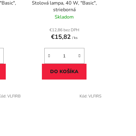
u
"Basic",
Stolová lampa, 40 W, "Basic",
k
strieborná
t
Skladom
o
v
€12,86 bez DPH
€15,82
/ ks
DO KOŠÍKA
Kód:
VLFIRB
Kód:
VLFIRS