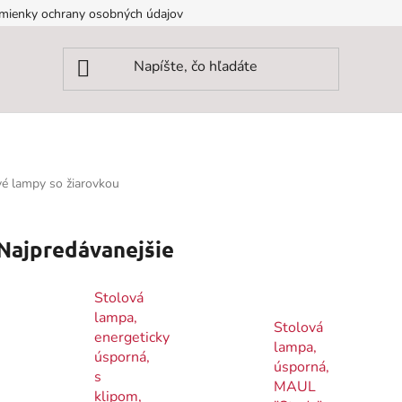
mienky ochrany osobných údajov
vé lampy so žiarovkou
Najpredávanejšie
Stolová
lampa,
Stolová
energeticky
lampa,
úsporná,
úsporná,
s
MAUL
klipom,