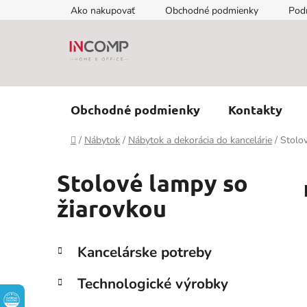
Prejsť
Ako nakupovať
Obchodné podmienky
Pod
na
obsah
Obchodné podmienky
Kontakty
Domov
/
Nábytok
/
Nábytok a dekorácia do kancelárie
/
Stolo
Stolové lampy so
žiarovkou
B
K
Preskočiť
Kancelárske potreby
a
kategórie
o
t
č
Technologické výrobky
e
n
g