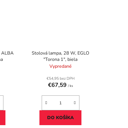
, ALBA
Stolová lampa, 28 W, EGLO
na
"Torona 1", biela
Vypredané
€54,95 bez DPH
€67,59
/ ks
DO KOŠÍKA