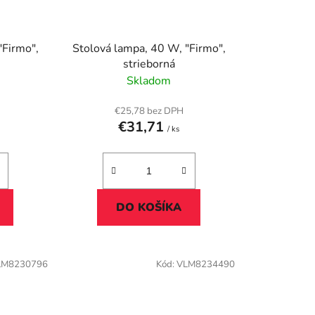
"Firmo",
Stolová lampa, 40 W, "Firmo",
strieborná
Skladom
€25,78 bez DPH
€31,71
/ ks
DO KOŠÍKA
LM8230796
Kód:
VLM8234490