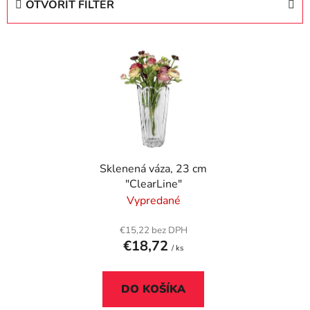
OTVORIŤ FILTER
n
i
V
e
ý
p
p
r
i
o
s
d
p
u
r
k
Sklenená váza, 23 cm
o
t
"ClearLine"
d
o
Vypredané
u
v
k
€15,22 bez DPH
t
€18,72
/ ks
o
v
DO KOŠÍKA