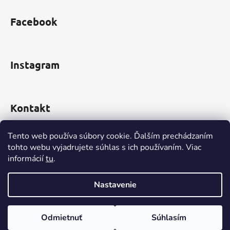
i
s
Facebook
u
Instagram
Kontakt
obchod
@
incomp.sk
Tento web používa súbory cookie. Ďalším prechádzaním
tohto webu vyjadrujete súhlas s ich používaním. Viac
0910 999 552
informácií
tu
.
Nastavenie
Vytvoril Shoptet
Odmietnuť
Súhlasím
Copyright 2026
www.INCOMP.sk
. Všetky práva