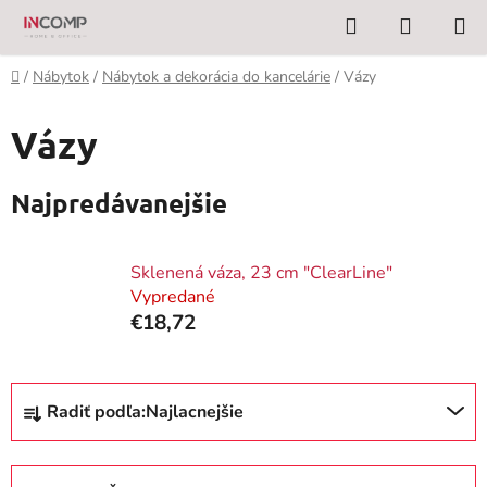
Prejsť
Hľadať
NÁKUP
na
KOŠÍK
obsah
Domov
/
Nábytok
/
Nábytok a dekorácia do kancelárie
/
Vázy
Vázy
Najpredávanejšie
Sklenená váza, 23 cm "ClearLine"
Vypredané
€18,72
R
Radiť podľa:
Najlacnejšie
a
d
e