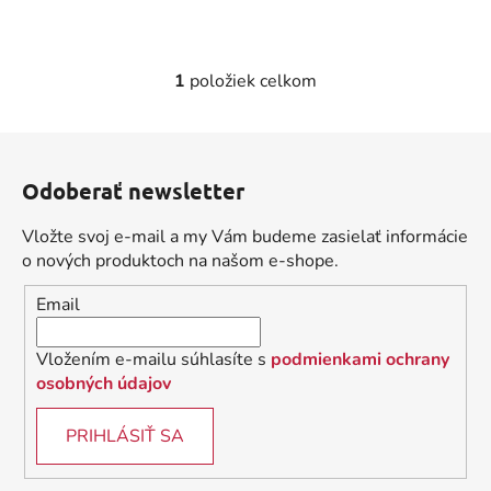
1
položiek celkom
O
v
l
Z
á
á
d
Odoberať newsletter
p
a
ä
c
Vložte svoj e-mail a my Vám budeme zasielať informácie
t
i
o nových produktoch na našom e-shope.
i
e
Email
p
e
r
v
Vložením e-mailu súhlasíte s
podmienkami ochrany
k
osobných údajov
y
v
PRIHLÁSIŤ SA
ý
p