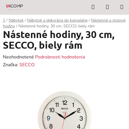
Prejsť
Hľadať
NÁKUP
na
KOŠÍK
obsah
Domov
/
Nábytok
/
Nábytok a dekorácia do kancelárie
/
Nástenné a stolové
hodiny
/
Nástenné hodiny, 30 cm, SECCO, biely rám
Nástenné hodiny, 30 cm,
SECCO, biely rám
Priemerné
Neohodnotené
Podrobnosti hodnotenia
hodnotenie
Značka:
SECCO
produktu
je
0,0
z
5
hviezdičiek.