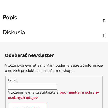
Popis
Diskusia
Z
á
Odoberať newsletter
p
ä
Vložte svoj e-mail a my Vám budeme zasielať informácie
t
o nových produktoch na našom e-shope.
i
Email
e
Vložením e-mailu súhlasíte s
podmienkami ochrany
osobných údajov