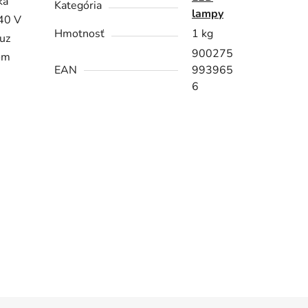
ka
Kategória
lampy
240 V
Hmotnosť
1 kg
uz
900275
om
EAN
993965
6