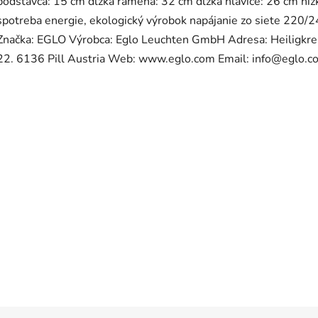
podstavca: 15 cm dĺžka ramena: 32 cm dĺžka hlavice: 26 cm níz
spotreba energie, ekologický výrobok napájanie zo siete 220/
Značka: EGLO Výrobca: Eglo Leuchten GmbH Adresa: Heiligkre
22. 6136 Pill Austria Web: www.eglo.com Email: info@eglo.c