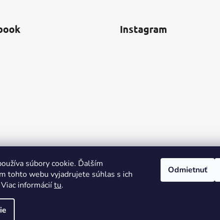
book
Instagram
oužíva súbory cookie. Ďalším
Odmietnuť
m tohto webu vyjadrujete súhlas s ich
 Viac informácií
tu
.
ie