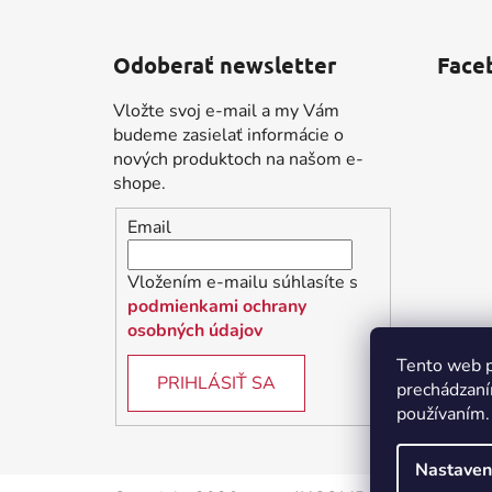
Z
á
Odoberať newsletter
Face
p
ä
Vložte svoj e-mail a my Vám
t
budeme zasielať informácie o
i
nových produktoch na našom e-
shope.
e
Email
Vložením e-mailu súhlasíte s
podmienkami ochrany
osobných údajov
Tento web p
PRIHLÁSIŤ SA
prechádzaní
používaním.
Nastaven