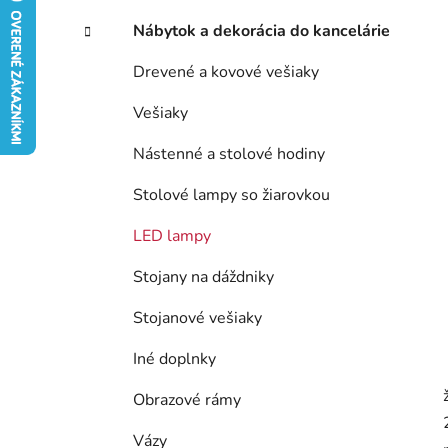
e
l
Nábytok a dekorácia do kancelárie
Drevené a kovové vešiaky
Vešiaky
Nástenné a stolové hodiny
Stolové lampy so žiarovkou
LED lampy
Stojany na dáždniky
Stojanové vešiaky
Iné doplnky
Obrazové rámy
Vázy