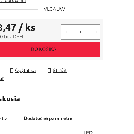
ti doručenia
VLCAUW
3,47
/ ks
iek.
0 bez DPH
tková cena:
DO KOŠÍKA
Opýtať sa
Strážiť
ať
skusia
tla:
Dodatočné parametre
LED