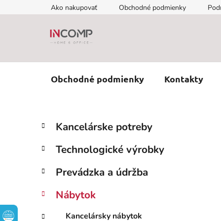
Prejsť
Ako nakupovať
Obchodné podmienky
Pod
na
obsah
Obchodné podmienky
Kontakty
B
K
Preskočiť
Kancelárske potreby
a
kategórie
o
t
č
Technologické výrobky
e
n
g
ý
Prevádzka a údržba
ó
p
r
Nábytok
i
a
e
n
Kancelársky nábytok