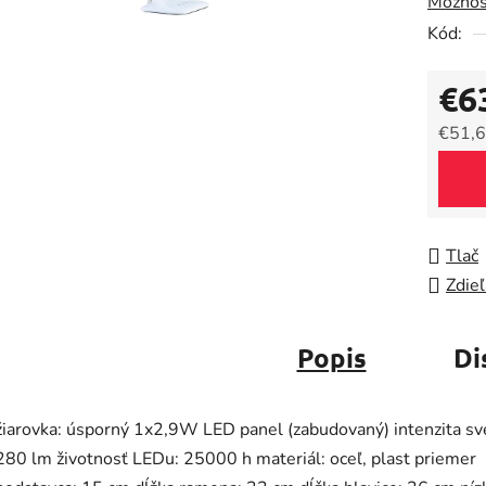
Možnos
0,0
Kód:
z
5
€6
hviezdič
€51,6
Jedno
Tlač
Zdieľ
Popis
Di
žiarovka: úsporný 1x2,9W LED panel (zabudovaný) intenzita sve
280 lm životnosť LEDu: 25000 h materiál: oceľ, plast priemer