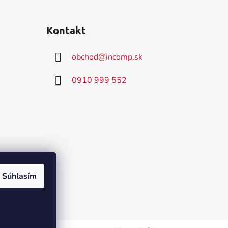
Kontakt
obchod
@
incomp.sk
0910 999 552
Súhlasím