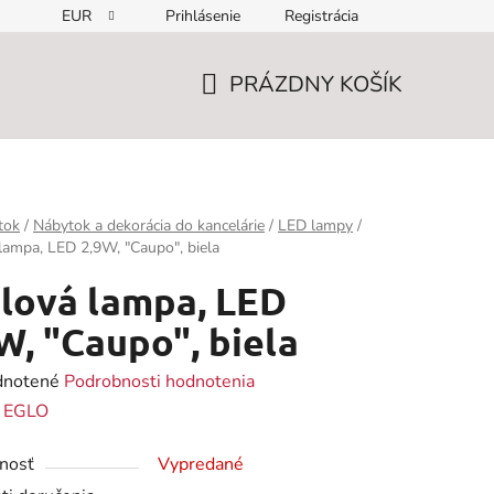
EUR
Prihlásenie
Registrácia
PRÁZDNY KOŠÍK
NÁKUPNÝ
KOŠÍK
tok
/
Nábytok a dekorácia do kancelárie
/
LED lampy
/
lampa, LED 2,9W, "Caupo", biela
lová lampa, LED
W, "Caupo", biela
rné
notené
Podrobnosti hodnotenia
enie
:
EGLO
tu
nosť
Vypredané