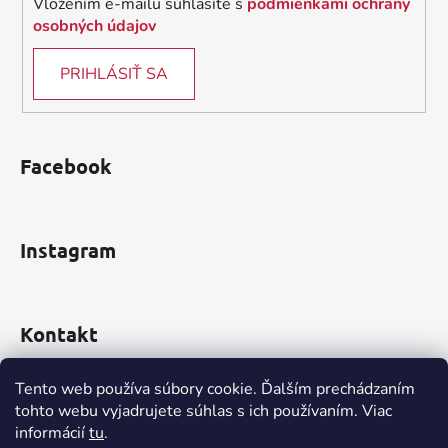
Vložením e-mailu súhlasíte s
podmienkami ochrany
osobných údajov
PRIHLÁSIŤ SA
Facebook
Instagram
Kontakt
obchod
@
incomp.sk
Tento web používa súbory cookie. Ďalším prechádzaním
tohto webu vyjadrujete súhlas s ich používaním. Viac
0910 999 552
informácií
tu
.