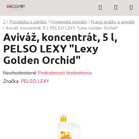
Prejsť
Hľadať
NÁKUP
na
KOŠÍK
obsah
Domov
/
Prevádzka a údržba
/
Hygienické potreby
/
Pracie prášky a aviváže
/
Aviváž, koncentrát, 5 l, PELSO LEXY "Lexy Golden Orchid"
Aviváž, koncentrát, 5 l,
PELSO LEXY "Lexy
Golden Orchid"
Priemerné
Neohodnotené
Podrobnosti hodnotenia
hodnotenie
Značka:
PELSO LEXY
produktu
je
0,0
z
5
hviezdičiek.