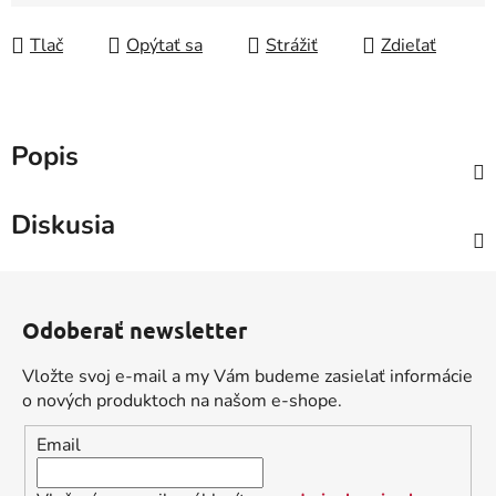
Tlač
Opýtať sa
Strážiť
Zdieľať
Popis
Diskusia
Z
á
Odoberať newsletter
p
ä
Vložte svoj e-mail a my Vám budeme zasielať informácie
t
o nových produktoch na našom e-shope.
i
Email
e