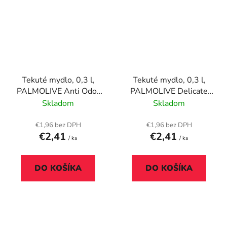
Tekuté mydlo, 0,3 l,
Tekuté mydlo, 0,3 l,
PALMOLIVE Anti Odor
PALMOLIVE Delicate
"Lime"
Care "Almond milk"
Skladom
Skladom
€1,96 bez DPH
€1,96 bez DPH
€2,41
€2,41
/ ks
/ ks
DO KOŠÍKA
DO KOŠÍKA