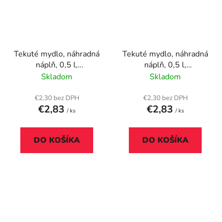
Tekuté mydlo, náhradná
Tekuté mydlo, náhradná
náplň, 0,5 l,
náplň, 0,5 l,
PALMOLIVE Nourishing
PALMOLIVE Nourishing
Skladom
Skladom
"Milk and Honey"
"Olive and milk"
€2,30 bez DPH
€2,30 bez DPH
€2,83
€2,83
/ ks
/ ks
DO KOŠÍKA
DO KOŠÍKA