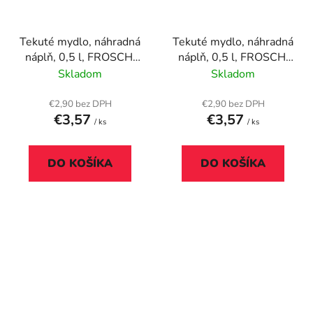
Tekuté mydlo, náhradná
Tekuté mydlo, náhradná
náplň, 0,5 l, FROSCH,
náplň, 0,5 l, FROSCH,
aloe vera
mandľové mlieko
Skladom
Skladom
€2,90 bez DPH
€2,90 bez DPH
€3,57
€3,57
/ ks
/ ks
DO KOŠÍKA
DO KOŠÍKA