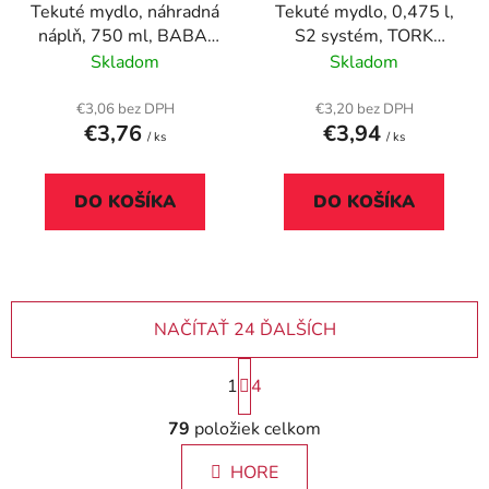
Tekuté mydlo, náhradná
Tekuté mydlo, 0,475 l,
náplň, 750 ml, BABA,
S2 systém, TORK
eukalyptus
"Mini", jemne
Skladom
Skladom
parfumované
€3,06 bez DPH
€3,20 bez DPH
€3,76
€3,94
/ ks
/ ks
DO KOŠÍKA
DO KOŠÍKA
NAČÍTAŤ 24 ĎALŠÍCH
S
1
4
t
r
O
79
položiek celkom
á
v
n
l
k
HORE
á