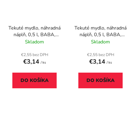
Tekuté mydlo, náhradná
Tekuté mydlo, náhradná
náplň, 0,5 l, BABA,
náplň, 0,5 l, BABA,
kamilka
mlieko a ovocie
Skladom
Skladom
€2,55 bez DPH
€2,55 bez DPH
€3,14
€3,14
/ ks
/ ks
DO KOŠÍKA
DO KOŠÍKA