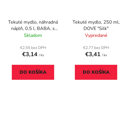
Tekuté mydlo, náhradná
Tekuté mydlo, 250 ml,
náplň, 0,5 l, BABA, s
DOVE "Silk"
čajovníkom
Skladom
Vypredané
€2,55 bez DPH
€2,77 bez DPH
€3,14
€3,41
/ ks
/ ks
DO KOŠÍKA
DO KOŠÍKA