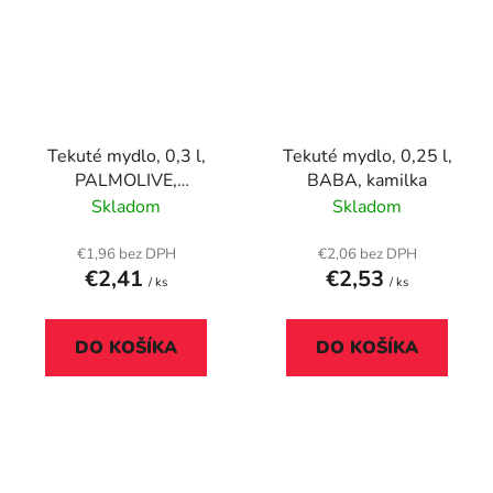
Tekuté mydlo, 0,3 l,
Tekuté mydlo, 0,25 l,
PALMOLIVE,
BABA, kamilka
Nourishing "Milk and
Skladom
Skladom
Honey"
€1,96 bez DPH
€2,06 bez DPH
€2,41
€2,53
/ ks
/ ks
DO KOŠÍKA
DO KOŠÍKA