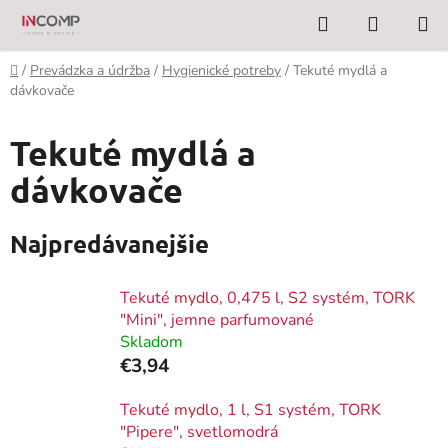
Prejsť
Hľadať
NÁKUP
na
KOŠÍK
obsah
Domov
/
Prevádzka a údržba
/
Hygienické potreby
/
Tekuté mydlá a
dávkovače
Tekuté mydlá a
dávkovače
Najpredávanejšie
Tekuté mydlo, 0,475 l, S2 systém, TORK
"Mini", jemne parfumované
Skladom
€3,94
Tekuté mydlo, 1 l, S1 systém, TORK
"Pipere", svetlomodrá