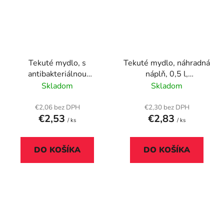
Tekuté mydlo, s
Tekuté mydlo, náhradná
antibakteriálnou
náplň, 0,5 l,
zložkou, 250 ml, BABA,
PALMOLIVE Nourishing
Skladom
Skladom
eukalyptus
"Almond milk"
€2,06 bez DPH
€2,30 bez DPH
€2,53
€2,83
/ ks
/ ks
DO KOŠÍKA
DO KOŠÍKA