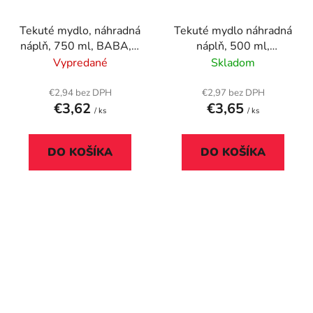
Tekuté mydlo, náhradná
Tekuté mydlo náhradná
náplň, 750 ml, BABA, s
náplň, 500 ml,
čajovníkom
FROSCH, "Pre citlivú
Vypredané
Skladom
pokožku"
€2,94 bez DPH
€2,97 bez DPH
€3,62
€3,65
/ ks
/ ks
DO KOŠÍKA
DO KOŠÍKA