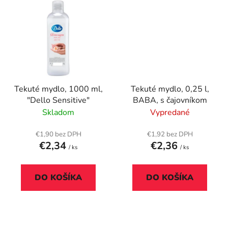
Tekuté mydlo, 1000 ml,
Tekuté mydlo, 0,25 l,
"Dello Sensitive"
BABA, s čajovníkom
Skladom
Vypredané
€1,90 bez DPH
€1,92 bez DPH
€2,34
€2,36
/ ks
/ ks
DO KOŠÍKA
DO KOŠÍKA