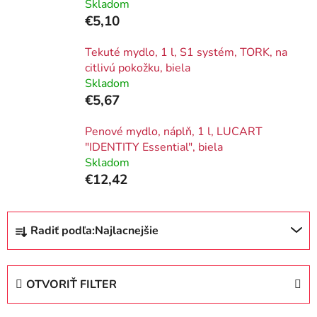
Skladom
€5,10
Tekuté mydlo, 1 l, S1 systém, TORK, na
citlivú pokožku, biela
Skladom
€5,67
Penové mydlo, náplň, 1 l, LUCART
"IDENTITY Essential", biela
Skladom
€12,42
R
Radiť podľa:
Najlacnejšie
a
d
e
OTVORIŤ FILTER
n
i