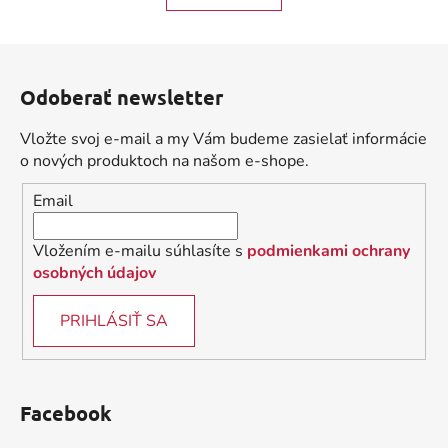
o
d
v
a
a
Z
c
n
á
i
i
Odoberať newsletter
e
p
e
p
ä
Vložte svoj e-mail a my Vám budeme zasielať informácie
r
t
o nových produktoch na našom e-shope.
v
i
k
Email
e
y
v
Vložením e-mailu súhlasíte s
podmienkami ochrany
ý
osobných údajov
p
i
PRIHLÁSIŤ SA
s
u
Facebook