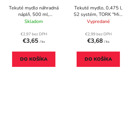
Tekuté mydlo náhradná
Tekuté mydlo, 0,475 l,
náplň, 500 ml,
S2 systém, TORK "Mini
FROSCH, granátové
pipere", svetlomodrá
Skladom
Vypredané
jablko
€2,97 bez DPH
€2,99 bez DPH
€3,65
€3,68
/ ks
/ ks
DO KOŠÍKA
DO KOŠÍKA