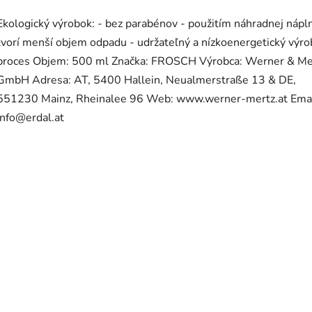
Ekologický výrobok: - bez parabénov - použitím náhradnej nápl
tvorí menší objem odpadu - udržateľný a nízkoenergetický výr
proces Objem: 500 ml Značka: FROSCH Výrobca: Werner & Me
GmbH Adresa: AT, 5400 Hallein, Neualmerstraße 13 & DE,
551230 Mainz, Rheinalee 96 Web: www.werner-mertz.at Emai
info@erdal.at