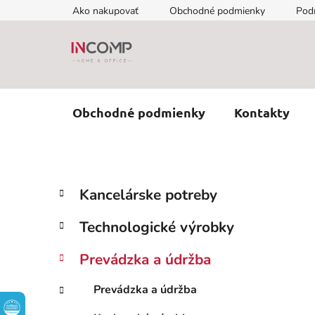
Prejsť
Ako nakupovať
Obchodné podmienky
Pod
na
obsah
Obchodné podmienky
Kontakty
B
K
Preskočiť
Kancelárske potreby
a
kategórie
o
t
č
Technologické výrobky
e
n
g
ý
Prevádzka a údržba
ó
p
r
Prevádzka a údržba
i
a
e
n