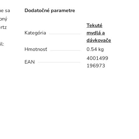
ne sa
Dodatočné parametre
obný
Tekuté
rtz
Kategória
mydlá a
dávkovače
l:
Hmotnosť
0.54 kg
4001499
EAN
196973