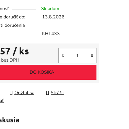
tu
nosť
Skladom
 doručiť do:
13.8.2026
ti doručenia
KHT433
iek.
,57
/ ks
 bez DPH
tková cena:
DO KOŠÍKA
Opýtať sa
Strážiť
ať
skusia