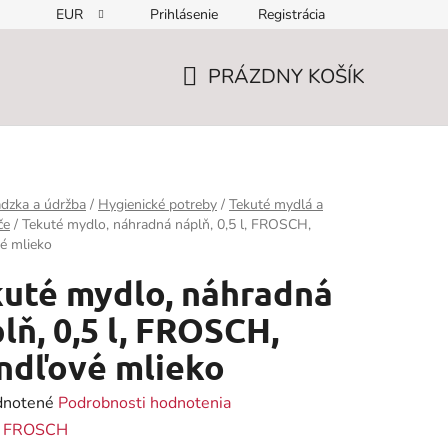
EUR
Prihlásenie
Registrácia
PRÁZDNY KOŠÍK
NÁKUPNÝ
KOŠÍK
dzka a údržba
/
Hygienické potreby
/
Tekuté mydlá a
če
/
Tekuté mydlo, náhradná náplň, 0,5 l, FROSCH,
é mlieko
uté mydlo, náhradná
lň, 0,5 l, FROSCH,
ndľové mlieko
rné
notené
Podrobnosti hodnotenia
enie
:
FROSCH