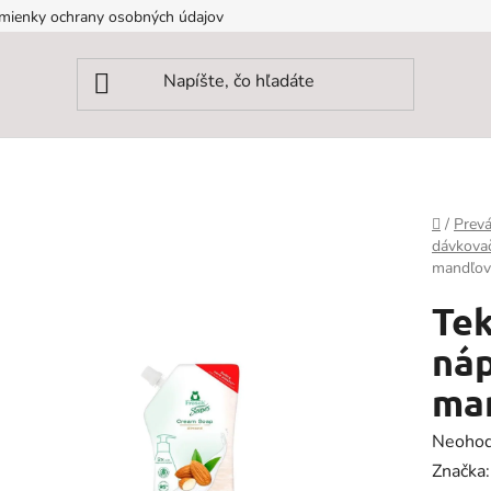
mienky ochrany osobných údajov
Domov
/
Prevá
dávkova
mandľov
Tek
náp
ma
Prieme
Neohod
hodnot
Značka