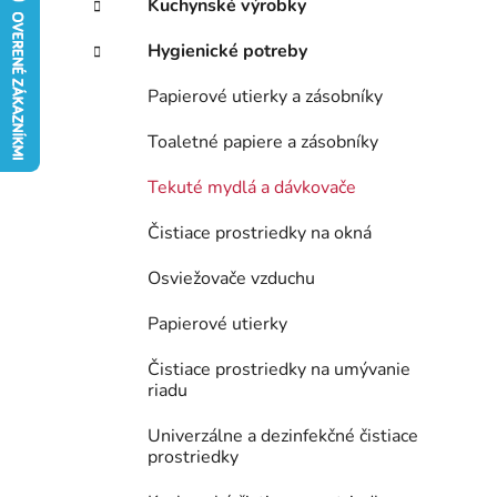
Kuchynské výrobky
e
Hygienické potreby
l
Papierové utierky a zásobníky
Toaletné papiere a zásobníky
Tekuté mydlá a dávkovače
Čistiace prostriedky na okná
Osviežovače vzduchu
Papierové utierky
Čistiace prostriedky na umývanie
riadu
Univerzálne a dezinfekčné čistiace
prostriedky