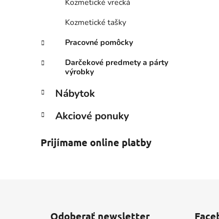
Kozmetické vrecká
Kozmetické tašky
Pracovné pomôcky
Darčekové predmety a párty
výrobky
Nábytok
Akciové ponuky
Prijímame online platby
Z
á
Odoberať newsletter
Face