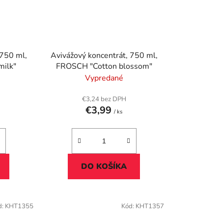
 750 ml,
Avivážový koncentrát, 750 ml,
ilk"
FROSCH "Cotton blossom"
Vypredané
€3,24 bez DPH
€3,99
/ ks
DO KOŠÍKA
d:
KHT1355
Kód:
KHT1357