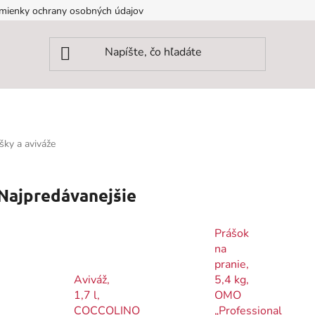
mienky ochrany osobných údajov
šky a aviváže
Najpredávanejšie
Prášok
na
pranie,
Aviváž,
5,4 kg,
1,7 l,
OMO
COCCOLINO
„Professional