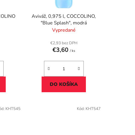
d
u
CCOLINO
Aviváž, 0,975 l, COCCOLINO,
k
"Blue Splash", modrá
t
Vypredané
o
v
€2,93 bez DPH
€3,60
/ ks
DO KOŠÍKA
ód:
KHT545
Kód:
KHT547