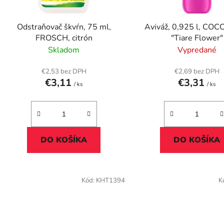
o
d
Odstraňovač škvŕn, 75 ml,
Aviváž, 0,925 l, CO
u
FROSCH, citrón
"Tiare Flower"
k
Skladom
Vypredané
t
o
€2,53 bez DPH
€2,69 bez DPH
€3,11
€3,31
v
/ ks
/ ks
DO KOŠÍKA
DO KOŠÍKA
Kód:
KHT1394
K