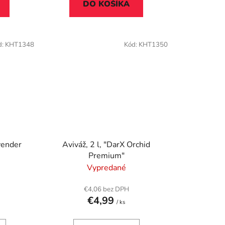
DO KOŠÍKA
d:
KHT1348
Kód:
KHT1350
avender
Aviváž, 2 l, "DarX Orchid
Premium"
Vypredané
€4,06 bez DPH
€4,99
/ ks