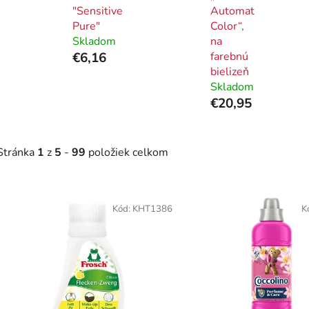
"Sensitive
Automat
Pure"
Color“,
Skladom
na
€6,16
farebnú
bielizeň
Skladom
€20,95
Stránka
1
z
5
-
99
položiek celkom
V
ý
Kód:
KHT1386
K
p
i
s
p
r