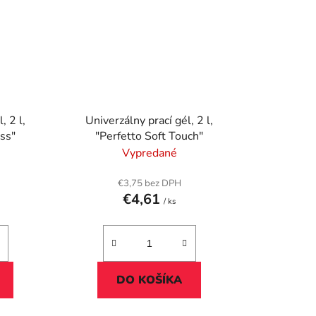
, 2 l,
Univerzálny prací gél, 2 l,
iss"
"Perfetto Soft Touch"
Vypredané
€3,75 bez DPH
€4,61
/ ks
DO KOŠÍKA