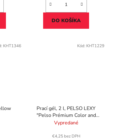
DO KOŠÍKA
d:
KHT1346
Kód:
KHT1229
ellow
Prací gél, 2 l, PELSO LEXY
"Pelso Prémium Color and
White"
Vypredané
€4,25 bez DPH