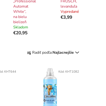
„Professional
FROSCH,
Automat
levanduľa
White“,
Vypredané
na bielu
€3,99
bielizeň
Skladom
€20,95
R
Radiť podľa:
Najlacnejšie
a
d
e
ód:
KHT644
Kód:
KHT1082
n
i
e
p
r
o