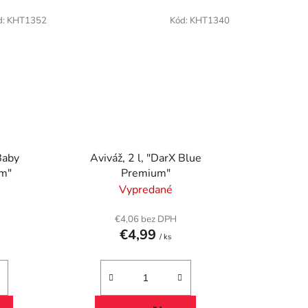
d:
KHT1352
Kód:
KHT1340
Baby
Aviváž, 2 l, "DarX Blue
um"
Premium"
Vypredané
€4,06 bez DPH
€4,99
/ ks