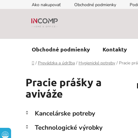
Prejsť
Ako nakupovať
Obchodné podmienky
Pod
na
obsah
Obchodné podmienky
Kontakty
Domov
/
Prevádzka a údržba
/
Hygienické potreby
/
Pracie prá
Pracie prášky a
aviváže
B
K
Preskočiť
Kancelárske potreby
a
kategórie
o
t
č
Technologické výrobky
e
n
g