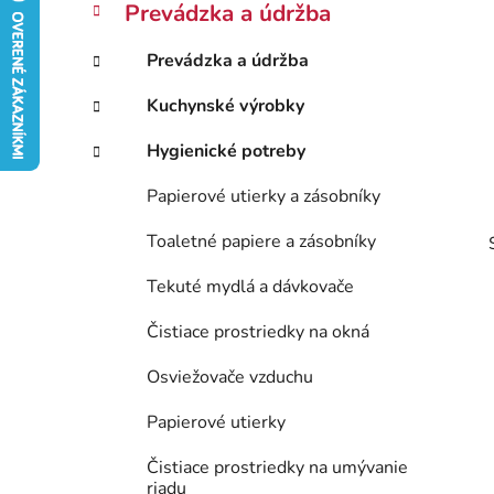
ý
Prevádzka a údržba
ó
p
r
Prevádzka a údržba
i
a
e
n
Kuchynské výrobky
e
Hygienické potreby
l
Papierové utierky a zásobníky
Toaletné papiere a zásobníky
Tekuté mydlá a dávkovače
Čistiace prostriedky na okná
Osviežovače vzduchu
Papierové utierky
Čistiace prostriedky na umývanie
riadu