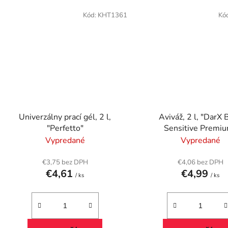
Kód:
KHT1361
Kó
Univerzálny prací gél, 2 l,
Aviváž, 2 l, "DarX 
"Perfetto"
Sensitive Premi
Vypredané
Vypredané
€3,75 bez DPH
€4,06 bez DPH
€4,61
€4,99
/ ks
/ ks