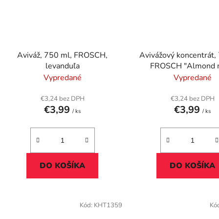
Aviváž, 750 ml, FROSCH,
Avivážový koncentrát,
levanduľa
FROSCH "Almond m
Vypredané
Vypredané
€3,24 bez DPH
€3,24 bez DPH
€3,99
€3,99
/ ks
/ ks
DO KOŠÍKA
DO KOŠÍKA
Kód:
KHT1359
Kó