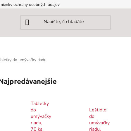
mienky ochrany osobných údajov
tabletky do umývačky riadu
Najpredávanejšie
Tabletky
do
Leštidlo
umývačky
do
riadu,
umývačky
70 ks,
riadu,