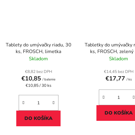
Tablety do umývačky riadu, 30
Tabletky do umývačky r
ks, FROSCH, limetka
ks, FROSCH, zelený 
Skladom
Skladom
€8,82 bez DPH
€14,45 bez DPH
€10,85
€17,77
/ balenie
/ ks
Jednotková
€10,85 / 30 ks
cena:
DO KOŠÍKA
DO KOŠÍKA