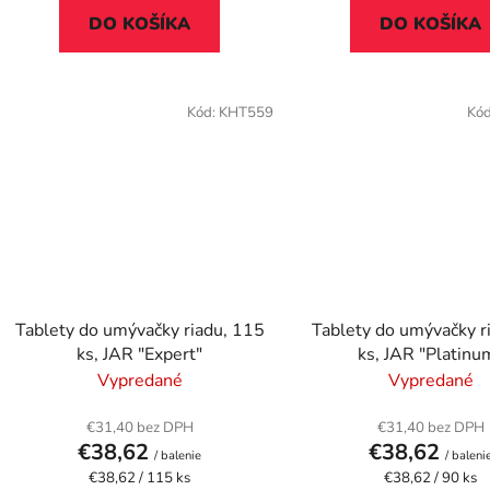
DO KOŠÍKA
DO KOŠÍKA
Kód:
KHT559
Kó
Tablety do umývačky riadu, 115
Tablety do umývačky r
ks, JAR "Expert"
ks, JAR "Platinu
Vypredané
Vypredané
€31,40 bez DPH
€31,40 bez DPH
€38,62
€38,62
/ balenie
/ baleni
Jednotková
Jednotková
€38,62 / 115 ks
€38,62 / 90 ks