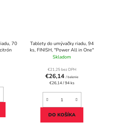
iadu, 70
Tablety do umývačky riadu, 94
citrón
ks, FINISH, "Power All in One"
Skladom
€21,25 bez DPH
€26,14
/ balenie
Jednotková
€26,14 / 94 ks
cena:
DO KOŠÍKA