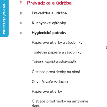
ý
Prevádzka a údržba
ó
p
r
Prevádzka a údržba
i
a
e
n
Kuchynské výrobky
e
Hygienické potreby
l
Papierové utierky a zásobníky
Toaletné papiere a zásobníky
Tekuté mydlá a dávkovače
Čistiace prostriedky na okná
Osviežovače vzduchu
Papierové utierky
Čistiace prostriedky na umývanie
riadu