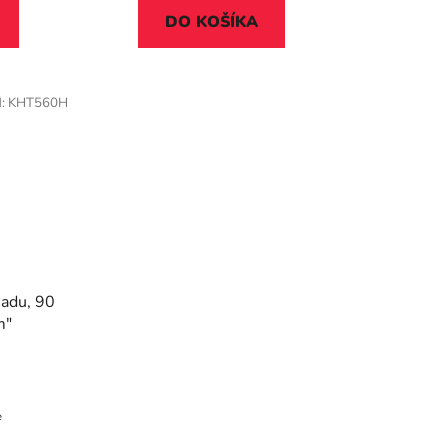
DO KOŠÍKA
d:
KHT560H
iadu, 90
m"
e