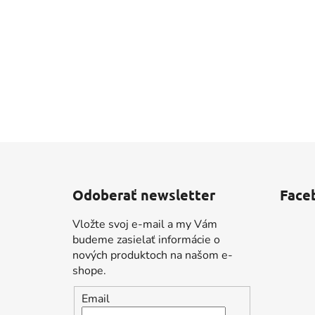
Z
á
Odoberať newsletter
Face
p
ä
Vložte svoj e-mail a my Vám
t
budeme zasielať informácie o
i
nových produktoch na našom e-
shope.
e
Email