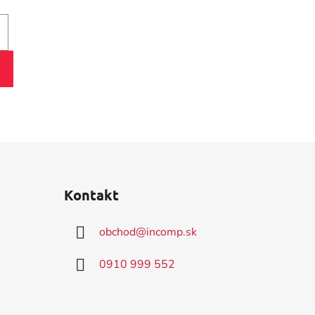
Kontakt
obchod
@
incomp.sk
0910 999 552