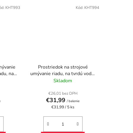
ód:
KHT993
Kód:
KHT994
umývanie
Prostriedok na strojové
adu, na
umývanie riadu, na tvrdú vodu,
 "Pro
5 l, CIF "Pro Formula"
Skladom
€26,01 bez DPH
€31,99
e
/ balenie
Jednotková
€31,99 / 5 ks
cena: