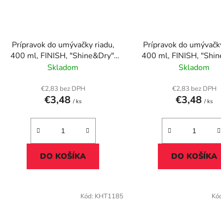
Prípravok do umývačky riadu,
Prípravok do umývačky
400 ml, FINISH, "Shine&Dry",
400 ml, FINISH, "Shin
citrón
regular
Skladom
Skladom
€2,83 bez DPH
€2,83 bez DPH
€3,48
€3,48
/ ks
/ ks
DO KOŠÍKA
DO KOŠÍKA
Kód:
KHT1185
Kó