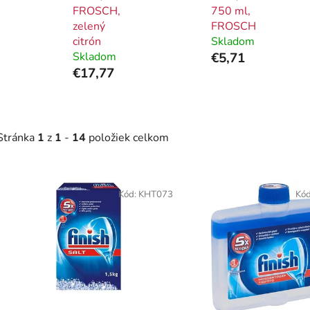
FROSCH,
750 ml,
zelený
FROSCH
citrón
Skladom
Skladom
€5,71
€17,77
Stránka
1
z
1
-
14
položiek celkom
V
ý
Kód:
KHT073
Kó
p
i
s
p
r
o