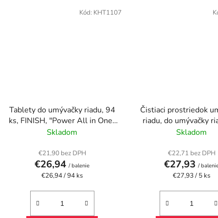
Kód:
KHT1107
K
Tablety do umývačky riadu, 94
Čistiaci prostriedok 
ks, FINISH, "Power All in One"
riadu, do umývačky ri
Lemon
tvrdú vodu, 5 l, CIF
Skladom
Skladom
Formula"
€21,90 bez DPH
€22,71 bez DPH
€26,94
€27,93
/ balenie
/ baleni
Jednotková
Jednotková
€26,94 / 94 ks
€27,93 / 5 ks
cena:
cena: