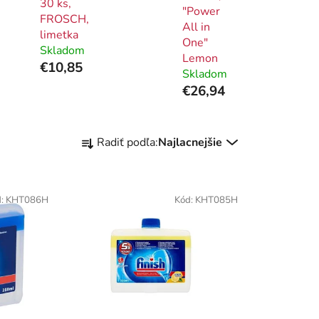
30 ks,
"Power
FROSCH,
All in
limetka
One"
Skladom
Lemon
€10,85
Skladom
€26,94
R
Radiť podľa:
Najlacnejšie
a
d
e
d:
KHT086H
Kód:
KHT085H
n
i
e
p
r
o
d