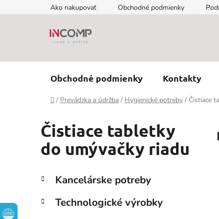
Prejsť
Ako nakupovať
Obchodné podmienky
Pod
na
obsah
Obchodné podmienky
Kontakty
Domov
/
Prevádzka a údržba
/
Hygienické potreby
/
Čistiace 
Čistiace tabletky
do umývačky riadu
B
K
Preskočiť
Kancelárske potreby
a
kategórie
o
t
č
Technologické výrobky
e
n
g