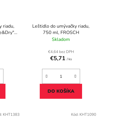
 riadu,
Leštidlo do umývačky riadu,
e&Dry",
750 ml, FROSCH
Skladom
€4,64 bez DPH
€5,71
/ ks
DO KOŠÍKA
d:
KHT1383
Kód:
KHT1090