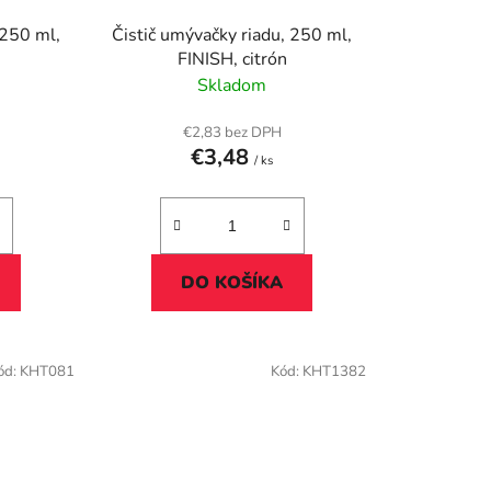
u
 250 ml,
Čistič umývačky riadu, 250 ml,
k
FINISH, citrón
t
Skladom
o
v
€2,83 bez DPH
€3,48
/ ks
DO KOŠÍKA
ód:
KHT081
Kód:
KHT1382