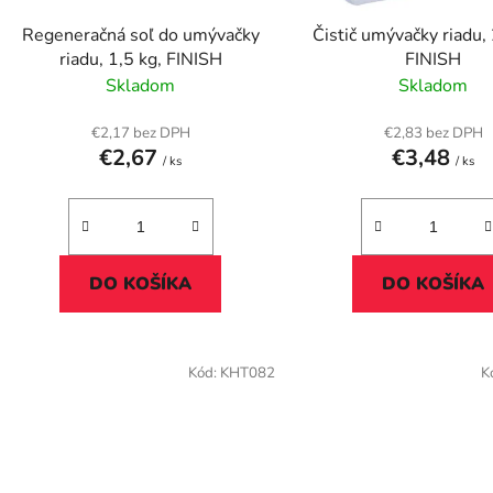
d
Regeneračná soľ do umývačky
Čistič umývačky riadu,
u
riadu, 1,5 kg, FINISH
FINISH
k
Skladom
Skladom
t
o
€2,17 bez DPH
€2,83 bez DPH
€2,67
€3,48
v
/ ks
/ ks
DO KOŠÍKA
DO KOŠÍKA
Kód:
KHT082
K