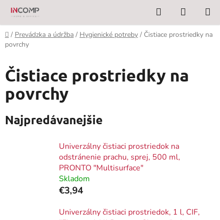
Prejsť
Hľadať
NÁKUP
na
KOŠÍK
obsah
Domov
/
Prevádzka a údržba
/
Hygienické potreby
/
Čistiace prostriedky na
povrchy
Čistiace prostriedky na
povrchy
Najpredávanejšie
Univerzálny čistiaci prostriedok na
odstránenie prachu, sprej, 500 ml,
PRONTO "Multisurface"
Skladom
€3,94
Univerzálny čistiaci prostriedok, 1 l, CIF,