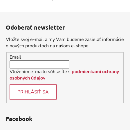
O
v
l
Z
á
á
d
Odoberať newsletter
p
a
ä
c
Vložte svoj e-mail a my Vám budeme zasielať informácie
t
i
o nových produktoch na našom e-shope.
i
e
Email
p
e
r
v
Vložením e-mailu súhlasíte s
podmienkami ochrany
k
osobných údajov
y
v
PRIHLÁSIŤ SA
ý
p
i
s
Facebook
u