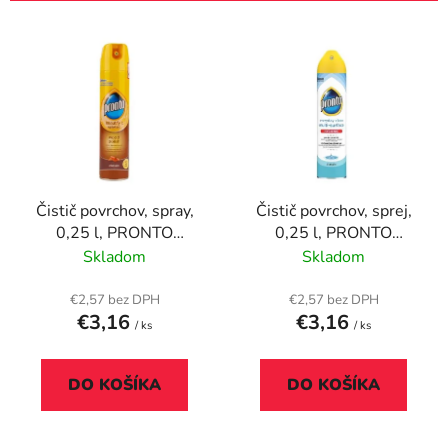
i
V
e
ý
p
p
r
i
o
s
d
p
u
r
k
Čistič povrchov, spray,
Čistič povrchov, sprej,
o
t
0,25 l, PRONTO
0,25 l, PRONTO
d
o
"Classic Wood"
"Multisurface Classic"
Skladom
Skladom
u
v
k
€2,57 bez DPH
€2,57 bez DPH
t
€3,16
€3,16
/ ks
/ ks
o
v
DO KOŠÍKA
DO KOŠÍKA