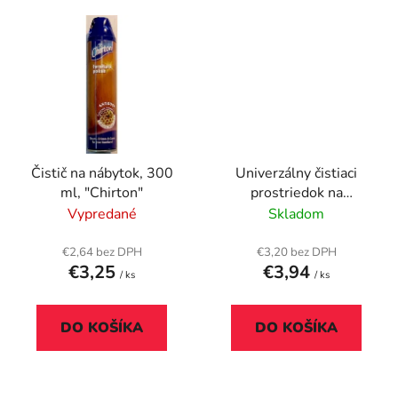
Čistič na nábytok, 300
Univerzálny čistiaci
ml, "Chirton"
prostriedok na
odstránenie prachu,
Vypredané
Skladom
sprej, 500 ml, PRONTO
"Multisurface"
€2,64 bez DPH
€3,20 bez DPH
€3,25
€3,94
/ ks
/ ks
DO KOŠÍKA
DO KOŠÍKA