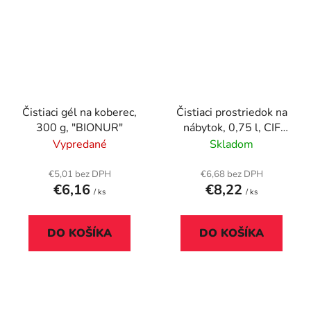
Čistiaci gél na koberec,
Čistiaci prostriedok na
300 g, "BIONUR"
nábytok, 0,75 l, CIF
"Furniture polish"
Vypredané
Skladom
€5,01 bez DPH
€6,68 bez DPH
€6,16
€8,22
/ ks
/ ks
DO KOŠÍKA
DO KOŠÍKA