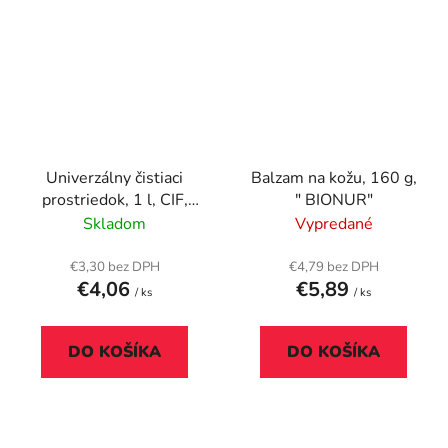
Univerzálny čistiaci
Balzam na kožu, 160 g,
prostriedok, 1 l, CIF,
" BIONUR"
"Floor and All Purpose
Skladom
Vypredané
Cleaner", aloe vera
€3,30 bez DPH
€4,79 bez DPH
€4,06
€5,89
/ ks
/ ks
DO KOŠÍKA
DO KOŠÍKA