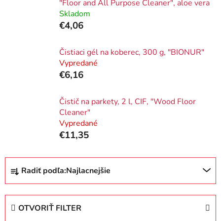
"Floor and All Purpose Cleaner", aloe vera
Skladom
€4,06
Čistiaci gél na koberec, 300 g, "BIONUR"
Vypredané
€6,16
Čistič na parkety, 2 l, CIF, "Wood Floor
Cleaner"
Vypredané
€11,35
R
Radiť podľa:
Najlacnejšie
a
d
e
OTVORIŤ FILTER
n