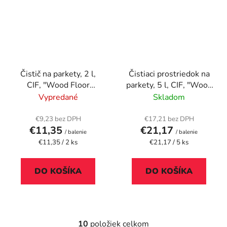
Čistič na parkety, 2 l,
Čistiaci prostriedok na
CIF, "Wood Floor
parkety, 5 l, CIF, "Wood
Cleaner"
Floor Cleaner"
Vypredané
Skladom
€9,23 bez DPH
€17,21 bez DPH
€11,35
€21,17
/ balenie
/ balenie
Jednotková
Jednotková
€11,35 / 2 ks
€21,17 / 5 ks
cena:
cena:
DO KOŠÍKA
DO KOŠÍKA
10
položiek celkom