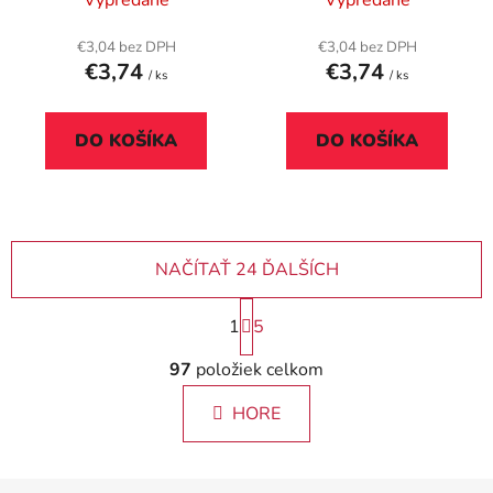
"Barbara Berry"
"Capistrano Coconut"
€3,04 bez DPH
€3,04 bez DPH
€3,74
€3,74
/ ks
/ ks
DO KOŠÍKA
DO KOŠÍKA
NAČÍTAŤ 24 ĎALŠÍCH
S
1
5
t
r
O
97
položiek celkom
á
v
n
l
k
HORE
á
o
d
v
a
a
Z