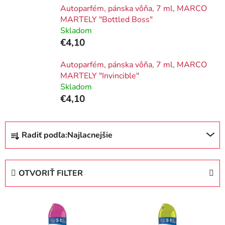
Autoparfém, pánska vôňa, 7 ml, MARCO
MARTELY "Bottled Boss"
Skladom
€4,10
Autoparfém, pánska vôňa, 7 ml, MARCO
MARTELY "Invincible"
Skladom
€4,10
R
Radiť podľa:
Najlacnejšie
a
d
e
OTVORIŤ FILTER
n
i
V
e
ý
p