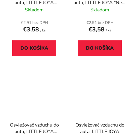
auta, LITTLE JOYA
auta, LITTLE JOYA "New
"Cotton Candy", ružový
Car", biely
Skladom
Skladom
€2,91 bez DPH
€2,91 bez DPH
€3,58
€3,58
/ ks
/ ks
DO KOŠÍKA
DO KOŠÍKA
Osviežovač vzduchu do
Osviežovač vzduchu do
auta, LITTLE JOYA
auta, LITTLE JOYA