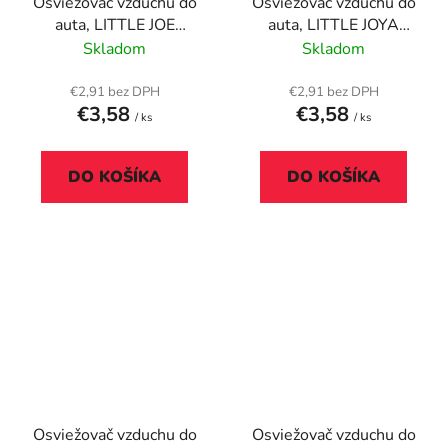
Osviežovač vzduchu do
Osviežovač vzduchu do
auta, LITTLE JOE
auta, LITTLE JOYA
"Vanilla", žltý
"Blueberry Slush",
Skladom
Skladom
svetlomodrý
€2,91 bez DPH
€2,91 bez DPH
€3,58
€3,58
/ ks
/ ks
DO KOŠÍKA
DO KOŠÍKA
Osviežovač vzduchu do
Osviežovač vzduchu do