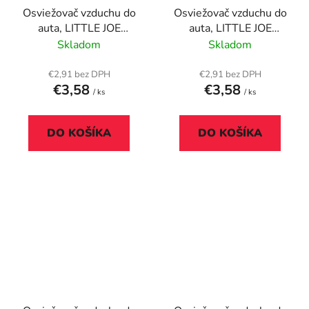
Osviežovač vzduchu do
Osviežovač vzduchu do
auta, LITTLE JOE
auta, LITTLE JOE
"Strawberry",
"Tonic", modrý
Skladom
Skladom
svetloružový
€2,91 bez DPH
€2,91 bez DPH
€3,58
€3,58
/ ks
/ ks
DO KOŠÍKA
DO KOŠÍKA