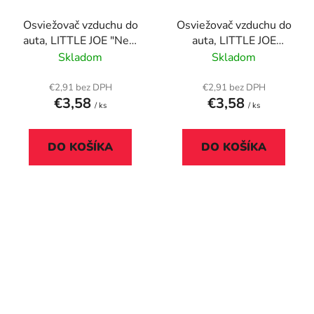
Osviežovač vzduchu do
Osviežovač vzduchu do
auta, LITTLE JOE "New
auta, LITTLE JOE
Car", biely
"Passion", ružový
Skladom
Skladom
€2,91 bez DPH
€2,91 bez DPH
€3,58
€3,58
/ ks
/ ks
DO KOŠÍKA
DO KOŠÍKA