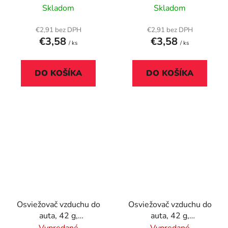
"Springtime", červený
"Sweet Dreams",
Skladom
Skladom
svetlofialový
€2,91 bez DPH
€2,91 bez DPH
€3,58
€3,58
/ ks
/ ks
DO KOŠÍKA
DO KOŠÍKA
Osviežovač vzduchu do
Osviežovač vzduchu do
auta, 42 g,
auta, 42 g,
CALIFORNIA SCENTS
CALIFORNIA SCENTS
Vypredané
Vypredané