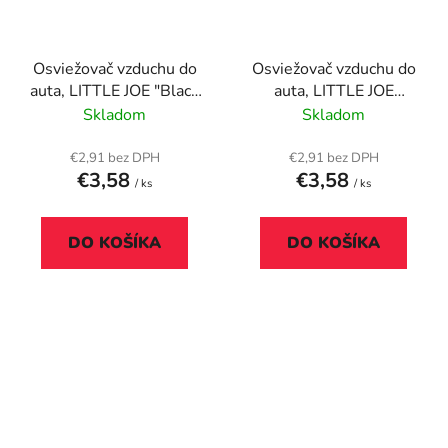
Osviežovač vzduchu do
Osviežovač vzduchu do
auta, LITTLE JOE "Black
auta, LITTLE JOE
Velvet", čierny
"Flower", ružový
Skladom
Skladom
€2,91 bez DPH
€2,91 bez DPH
€3,58
€3,58
/ ks
/ ks
DO KOŠÍKA
DO KOŠÍKA