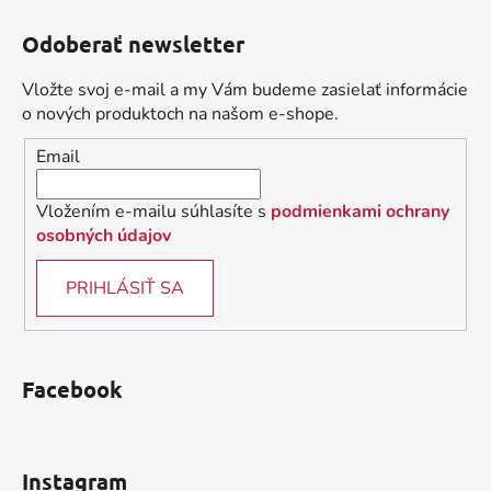
c
n
á
i
i
Odoberať newsletter
e
p
e
p
ä
Vložte svoj e-mail a my Vám budeme zasielať informácie
r
t
o nových produktoch na našom e-shope.
v
i
k
Email
e
y
v
Vložením e-mailu súhlasíte s
podmienkami ochrany
ý
osobných údajov
p
i
PRIHLÁSIŤ SA
s
u
Facebook
Instagram