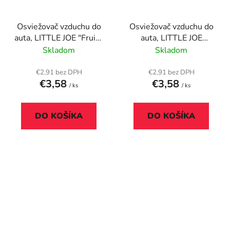
Osviežovač vzduchu do
Osviežovač vzduchu do
auta, LITTLE JOE "Fruit",
auta, LITTLE JOE
oranžový
"Cherry", červený
Skladom
Skladom
€2,91 bez DPH
€2,91 bez DPH
€3,58
€3,58
/ ks
/ ks
DO KOŠÍKA
DO KOŠÍKA