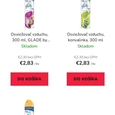
p
r
i
o
s
d
p
u
r
k
Osviežovač vzduchu,
Osviežovač vzduchu,
o
t
300 ml, GLADE by
konvalinka, 300 ml
d
o
brise, Relaxing zen
Skladom
Skladom
u
v
k
€2,30 bez DPH
€2,30 bez DPH
t
€2,83
€2,83
/ ks
/ ks
o
v
DO KOŠÍKA
DO KOŠÍKA