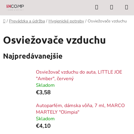
Prejsť
Hľadať
NÁKUP
na
KOŠÍK
obsah
Domov
/
Prevádzka a údržba
/
Hygienické potreby
/
Osviežovače vzduchu
Osviežovače vzduchu
Najpredávanejšie
Osviežovač vzduchu do auta, LITTLE JOE
"Amber", červený
Skladom
€3,58
Autoparfém, dámska vôňa, 7 ml, MARCO
MARTELY "Olimpia"
Skladom
€4,10