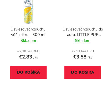
Osviežovač vzduchu,
Osviežovač vzduchu do
vôňa citrus, 300 ml
auta, LITTLE PUP
"Blueberry Paws",
Skladom
Skladom
modrý
€2,30 bez DPH
€2,91 bez DPH
€2,83
€3,58
/ ks
/ ks
DO KOŠÍKA
DO KOŠÍKA