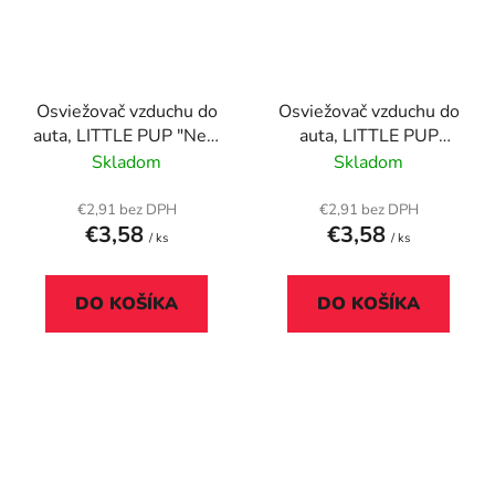
Osviežovač vzduchu do
Osviežovač vzduchu do
auta, LITTLE PUP "New
auta, LITTLE PUP
Car", biely
"Sweet Snuggles",
Skladom
Skladom
ružový
€2,91 bez DPH
€2,91 bez DPH
€3,58
€3,58
/ ks
/ ks
DO KOŠÍKA
DO KOŠÍKA