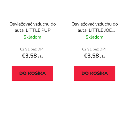
Osviežovač vzduchu do
Osviežovač vzduchu do
auta, LITTLE PUP
auta, LITTLE JOE
"Vanilla Pup-sation",
"Amber", červený
Skladom
Skladom
žltý
€2,91 bez DPH
€2,91 bez DPH
€3,58
€3,58
/ ks
/ ks
DO KOŠÍKA
DO KOŠÍKA