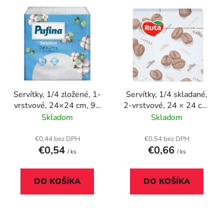
V
e
ý
p
p
r
i
o
s
d
p
u
r
k
Servítky, 1/4 zložené, 1-
Servítky, 1/4 skladané,
o
t
vrstvové, 24×24 cm, 90
2-vrstvové, 24 × 24 cm,
d
o
ks, PUFINA "Sensitive"
40 ks, RUTA „Coffee“
Skladom
Skladom
u
v
k
€0,44 bez DPH
€0,54 bez DPH
t
€0,54
€0,66
/ ks
/ ks
o
v
DO KOŠÍKA
DO KOŠÍKA