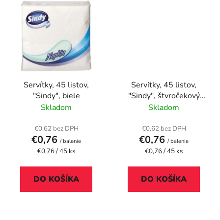
Servítky, 45 listov,
Servítky, 45 listov,
"Sindy", biele
"Sindy", štvročekový
vzor
Skladom
Skladom
€0,62 bez DPH
€0,62 bez DPH
€0,76
€0,76
/ balenie
/ balenie
Jednotková
Jednotková
€0,76 / 45 ks
€0,76 / 45 ks
cena:
cena:
DO KOŠÍKA
DO KOŠÍKA