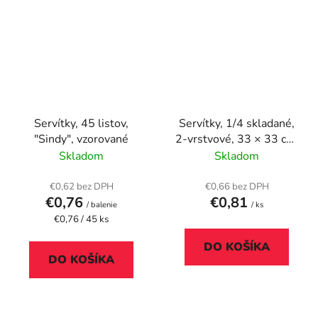
Servítky, 45 listov,
Servítky, 1/4 skladané,
"Sindy", vzorované
2-vrstvové, 33 × 33 cm,
20 ks, RUTA "Kitchen"
Skladom
Skladom
€0,62 bez DPH
€0,66 bez DPH
€0,76
€0,81
/ balenie
/ ks
Jednotková
€0,76 / 45 ks
cena:
DO KOŠÍKA
DO KOŠÍKA