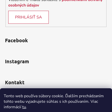
ý
osobných údajov
p
i
PRIHLÁSIŤ SA
s
u
Facebook
Instagram
Kontakt
obchod
@
incomp.sk
Tento web používa súbory cookie. Ďalším prechádzaním
tohto webu vyjadrujete súhlas s ich používaním. Viac
0910 999 552
informácií
tu
.