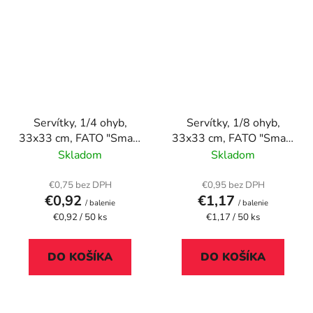
Servítky, 1/4 ohyb,
Servítky, 1/8 ohyb,
33x33 cm, FATO "Smart
33x33 cm, FATO "Smart
Table", biela
Table", biele
Skladom
Skladom
€0,75 bez DPH
€0,95 bez DPH
€0,92
€1,17
/ balenie
/ balenie
Jednotková
Jednotková
€0,92 / 50 ks
€1,17 / 50 ks
cena:
cena:
DO KOŠÍKA
DO KOŠÍKA