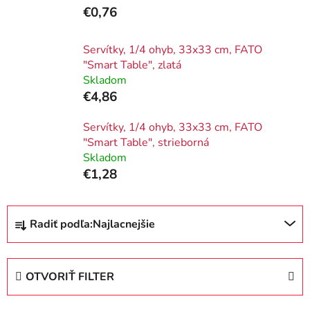
€0,76
Servítky, 1/4 ohyb, 33x33 cm, FATO
"Smart Table", zlatá
Skladom
€4,86
Servítky, 1/4 ohyb, 33x33 cm, FATO
"Smart Table", strieborná
Skladom
€1,28
R
Radiť podľa:
Najlacnejšie
a
d
e
OTVORIŤ FILTER
n
i