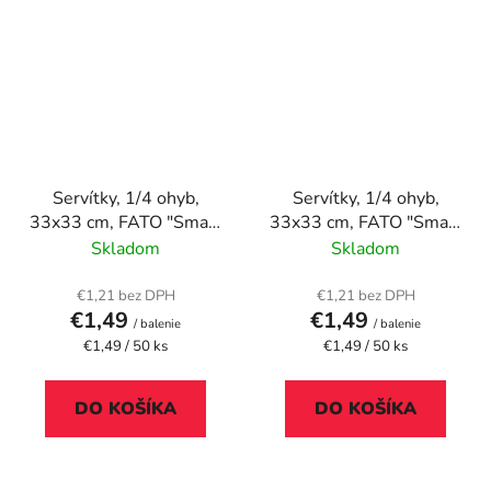
Servítky, 1/4 ohyb,
Servítky, 1/4 ohyb,
33x33 cm, FATO "Smart
33x33 cm, FATO "Smart
Table", bordová
Table", šampanské
Skladom
Skladom
€1,21 bez DPH
€1,21 bez DPH
€1,49
€1,49
/ balenie
/ balenie
Jednotková
Jednotková
€1,49 / 50 ks
€1,49 / 50 ks
cena:
cena:
DO KOŠÍKA
DO KOŠÍKA