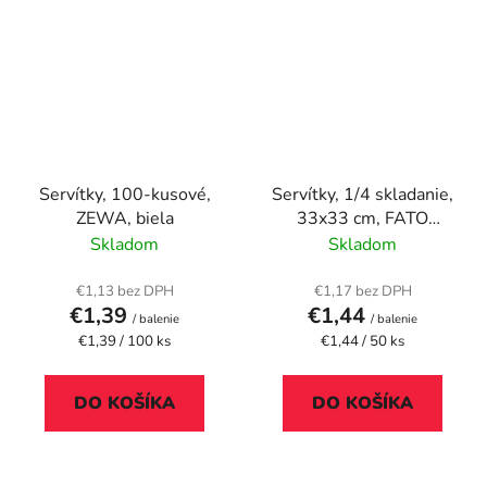
Servítky, 100-kusové,
Servítky, 1/4 skladanie,
ZEWA, biela
33x33 cm, FATO
"Natural Style", havanna
Skladom
Skladom
hnedá
€1,13 bez DPH
€1,17 bez DPH
€1,39
€1,44
/ balenie
/ balenie
Jednotková
Jednotková
€1,39 / 100 ks
€1,44 / 50 ks
cena:
cena:
DO KOŠÍKA
DO KOŠÍKA