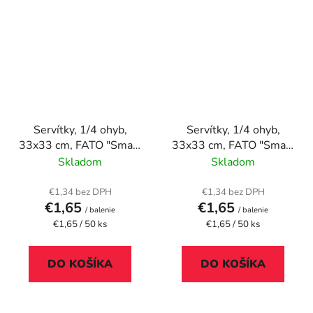
Servítky, 1/4 ohyb,
Servítky, 1/4 ohyb,
33x33 cm, FATO "Smart
33x33 cm, FATO "Smart
Table", citrónovo žltá
Table", červená
Skladom
Skladom
€1,34 bez DPH
€1,34 bez DPH
€1,65
€1,65
/ balenie
/ balenie
Jednotková
Jednotková
€1,65 / 50 ks
€1,65 / 50 ks
cena:
cena:
DO KOŠÍKA
DO KOŠÍKA