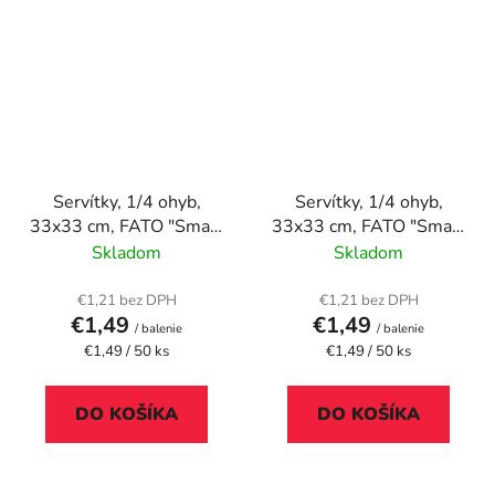
Servítky, 1/4 ohyb,
Servítky, 1/4 ohyb,
33x33 cm, FATO "Smart
33x33 cm, FATO "Smart
Table", tmavomodrá
Table", zelená
Skladom
Skladom
€1,21 bez DPH
€1,21 bez DPH
€1,49
€1,49
/ balenie
/ balenie
Jednotková
Jednotková
€1,49 / 50 ks
€1,49 / 50 ks
cena:
cena:
DO KOŠÍKA
DO KOŠÍKA