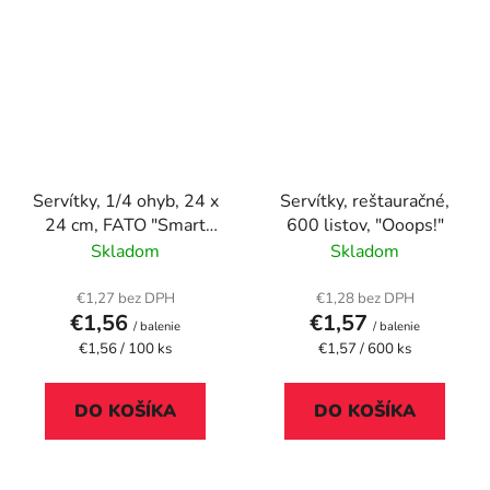
Servítky, 1/4 ohyb, 24 x
Servítky, reštauračné,
24 cm, FATO "Smart
600 listov, "Ooops!"
Table", biela
Skladom
Skladom
€1,27 bez DPH
€1,28 bez DPH
€1,56
€1,57
/ balenie
/ balenie
Jednotková
Jednotková
€1,56 / 100 ks
€1,57 / 600 ks
cena:
cena:
DO KOŠÍKA
DO KOŠÍKA