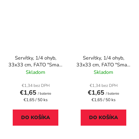
Servítky, 1/4 ohyb,
Servítky, 1/4 ohyb,
33x33 cm, FATO "Smart
33x33 cm, FATO "Smart
Table", oranžová
Table", ružová
Skladom
Skladom
€1,34 bez DPH
€1,34 bez DPH
€1,65
€1,65
/ balenie
/ balenie
Jednotková
Jednotková
€1,65 / 50 ks
€1,65 / 50 ks
cena:
cena:
DO KOŠÍKA
DO KOŠÍKA