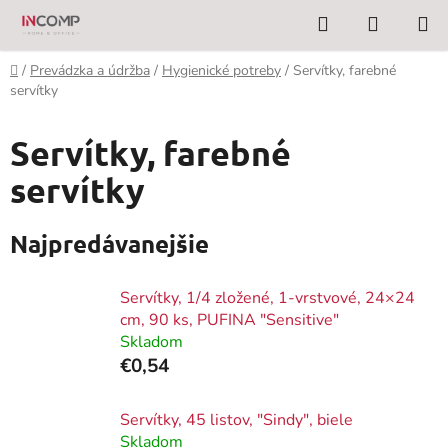
Prejsť
Hľadať
NÁKUP
na
KOŠÍK
obsah
Domov
/
Prevádzka a údržba
/
Hygienické potreby
/
Servítky, farebné
servítky
Servítky, farebné
servítky
Najpredávanejšie
Servítky, 1/4 zložené, 1-vrstvové, 24×24
cm, 90 ks, PUFINA "Sensitive"
Skladom
€0,54
Servítky, 45 listov, "Sindy", biele
Skladom