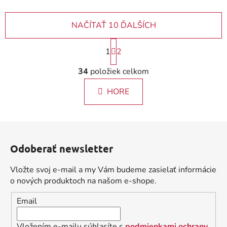
NAČÍTAŤ 10 ĎALŠÍCH
S
1
2
t
r
O
34
položiek celkom
á
v
n
l
k
HORE
á
o
d
v
a
a
Z
c
n
á
i
i
Odoberať newsletter
e
p
e
p
ä
Vložte svoj e-mail a my Vám budeme zasielať informácie
r
t
o nových produktoch na našom e-shope.
v
i
k
Email
e
y
v
Vložením e-mailu súhlasíte s
podmienkami ochrany