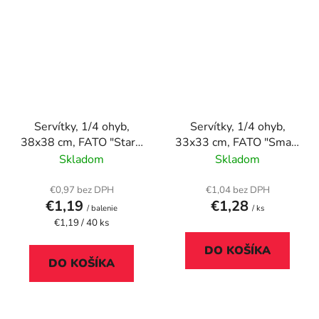
Servítky, 1/4 ohyb,
Servítky, 1/4 ohyb,
38x38 cm, FATO "Star",
33x33 cm, FATO "Smart
biela
Table", strieborná
Skladom
Skladom
€0,97 bez DPH
€1,04 bez DPH
€1,19
€1,28
/ balenie
/ ks
Jednotková
€1,19 / 40 ks
cena:
DO KOŠÍKA
DO KOŠÍKA