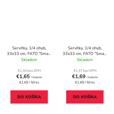
Servítky, 1/4 ohyb,
Servítky, 1/4 ohyb,
33x33 cm, FATO "Smart
33x33 cm, FATO "Smart
Table", zelené jablko
Table", čokoláda
Skladom
Skladom
€1,34 bez DPH
€1,37 bez DPH
€1,65
€1,69
/ balenie
/ balenie
Jednotková
Jednotková
€1,65 / 50 ks
€1,69 / 50 ks
cena:
cena:
DO KOŠÍKA
DO KOŠÍKA