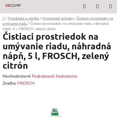
Prejsť
Hľadať
NÁKUP
na
KOŠÍK
obsah
Domov
/
Prevádzka a údržba
/
Hygienické potreby
/
Čistiace prostriedky na
umývanie riadu
/
Čistiaci prostriedok na umývanie riadu, náhradná
nápň, 5 l, FROSCH, zelený citrón
Čistiaci prostriedok na
umývanie riadu, náhradná
nápň, 5 l, FROSCH, zelený
citrón
Priemerné
Neohodnotené
Podrobnosti hodnotenia
hodnotenie
Značka:
FROSCH
produktu
je
0,0
z