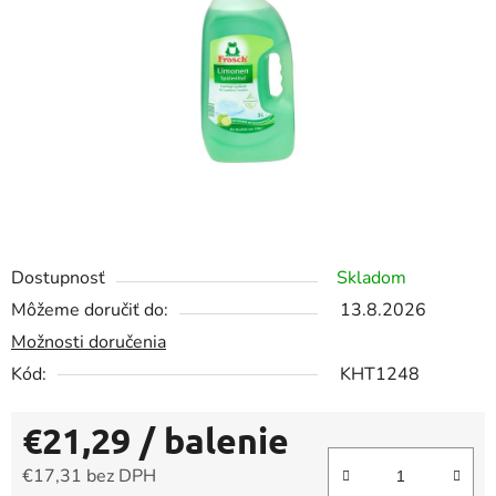
5
hviezdičiek.
Dostupnosť
Skladom
Môžeme doručiť do:
13.8.2026
Možnosti doručenia
Kód:
KHT1248
€21,29
/ balenie
€17,31 bez DPH