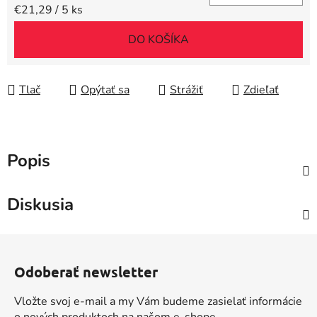
Jednotková cena:
€21,29 / 5 ks
DO KOŠÍKA
Tlač
Opýtať sa
Strážiť
Zdieľať
Popis
Diskusia
Z
á
Odoberať newsletter
p
ä
Vložte svoj e-mail a my Vám budeme zasielať informácie
t