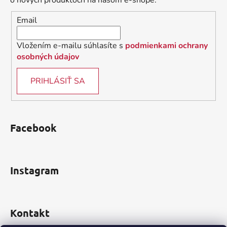
o nových produktoch na našom e-shope.
i
Email
e
Vložením e-mailu súhlasíte s
podmienkami ochrany
osobných údajov
PRIHLÁSIŤ SA
Facebook
Instagram
Kontakt