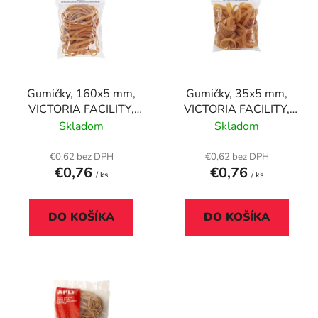
p
r
i
o
s
d
p
u
r
k
Gumičky, 160x5 mm,
Gumičky, 35x5 mm,
o
t
VICTORIA FACILITY,
VICTORIA FACILITY,
d
o
100 g, prírodná
100 g, prírodná
Skladom
Skladom
u
v
k
€0,62 bez DPH
€0,62 bez DPH
t
€0,76
€0,76
/ ks
/ ks
o
v
DO KOŠÍKA
DO KOŠÍKA