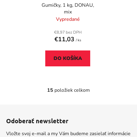
Gumičky, 1 kg, DONAU,
mix
Vypredané
€8,97 bez DPH
€11,03
/ ks
DO KOŠÍKA
15
položiek celkom
O
v
l
Z
á
á
d
Odoberať newsletter
p
a
ä
c
Vložte svoj e-mail a my Vám budeme zasielať informácie