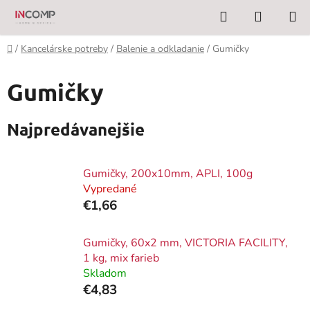
Prejsť
Hľadať
NÁKUP
na
KOŠÍK
obsah
Domov
/
Kancelárske potreby
/
Balenie a odkladanie
/
Gumičky
Gumičky
Najpredávanejšie
Gumičky, 200x10mm, APLI, 100g
Vypredané
€1,66
Gumičky, 60x2 mm, VICTORIA FACILITY,
1 kg, mix farieb
Skladom
€4,83