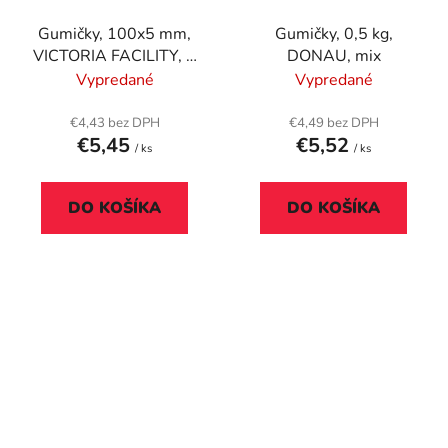
Gumičky, 100x5 mm,
Gumičky, 0,5 kg,
VICTORIA FACILITY, 1
DONAU, mix
kg, prírodná
Vypredané
Vypredané
€4,43 bez DPH
€4,49 bez DPH
€5,45
€5,52
/ ks
/ ks
DO KOŠÍKA
DO KOŠÍKA