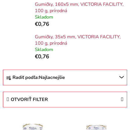
Gumičky, 160x5 mm, VICTORIA FACILITY,
100 g, prírodná
Skladom
€0,76
Gumičky, 35x5 mm, VICTORIA FACILITY,
100 g, prírodná
Skladom
€0,76
R
Radiť podľa:
Najlacnejšie
a
d
e
OTVORIŤ FILTER
n
i
V
e
ý
p