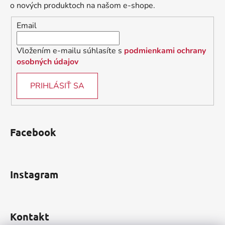
t
i
o nových produktoch na našom e-shope.
i
e
Email
p
e
r
v
Vložením e-mailu súhlasíte s
podmienkami ochrany
k
osobných údajov
y
v
PRIHLÁSIŤ SA
ý
p
i
s
Facebook
u
Instagram
Kontakt