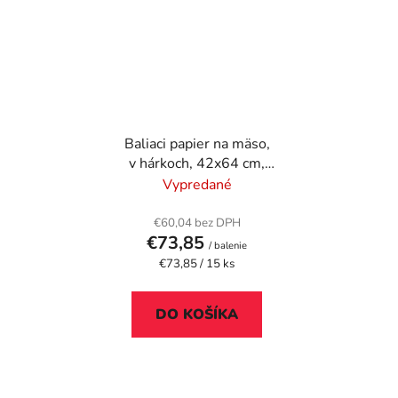
Baliaci papier na mäso,
v hárkoch, 42x64 cm,
15 kg, biela
Vypredané
€60,04 bez DPH
€73,85
/ balenie
Jednotková
€73,85 / 15 ks
cena:
DO KOŠÍKA