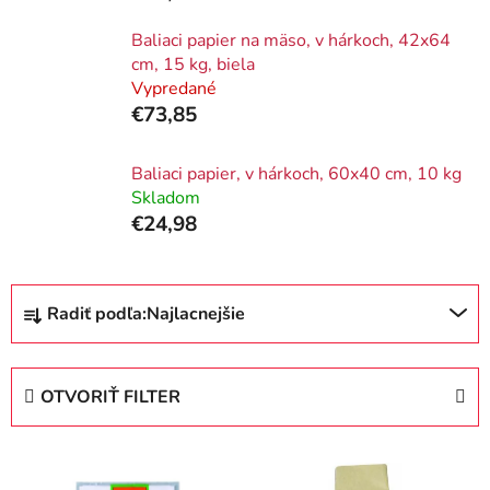
Baliaci papier na mäso, v hárkoch, 42x64
cm, 15 kg, biela
Vypredané
€73,85
Baliaci papier, v hárkoch, 60x40 cm, 10 kg
Skladom
€24,98
R
Radiť podľa:
Najlacnejšie
a
d
e
OTVORIŤ FILTER
n
i
V
e