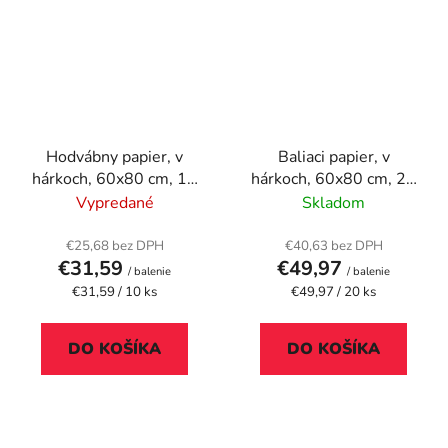
Hodvábny papier, v
Baliaci papier, v
hárkoch, 60x80 cm, 10
hárkoch, 60x80 cm, 20
kg
kg
Vypredané
Skladom
€25,68 bez DPH
€40,63 bez DPH
€31,59
€49,97
/ balenie
/ balenie
Jednotková
Jednotková
€31,59 / 10 ks
€49,97 / 20 ks
cena:
cena:
DO KOŠÍKA
DO KOŠÍKA