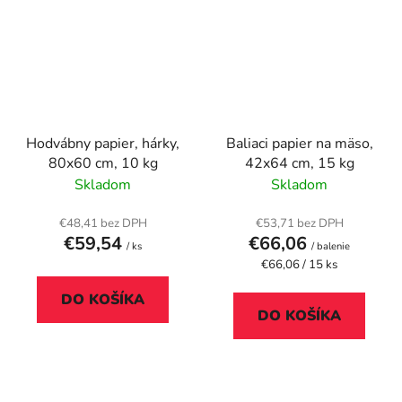
Hodvábny papier, hárky,
Baliaci papier na mäso,
80x60 cm, 10 kg
42x64 cm, 15 kg
Skladom
Skladom
€48,41 bez DPH
€53,71 bez DPH
€59,54
€66,06
/ ks
/ balenie
Jednotková
€66,06 / 15 ks
cena:
DO KOŠÍKA
DO KOŠÍKA