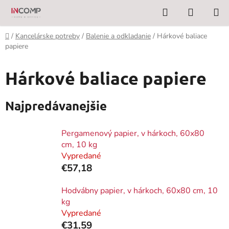
Prejsť
Hľadať
NÁKUP
na
KOŠÍK
obsah
Domov
/
Kancelárske potreby
/
Balenie a odkladanie
/
Hárkové baliace
papiere
Hárkové baliace papiere
Najpredávanejšie
Pergamenový papier, v hárkoch, 60x80
cm, 10 kg
Vypredané
€57,18
Hodvábny papier, v hárkoch, 60x80 cm, 10
kg
Vypredané
€31,59