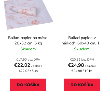
Baliaci papier na mäso,
Baliaci papier, v
28x32 cm, 5 kg
hárkoch, 60x40 cm, 10
kg
Skladom
Skladom
€17,90 bez DPH
€20,31 bez DPH
€22,02
€24,98
/ balenie
/ balenie
Jednotková
Jednotková
€22,02 / 5 ks
€24,98 / 10 ks
cena:
cena:
DO KOŠÍKA
DO KOŠÍKA