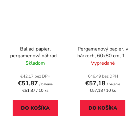
Baliaci papier,
Pergamenový papier, v
pergamenová náhrada,
hárkoch, 60x80 cm, 10
60x80 cm, 10 kg
kg
Skladom
Vypredané
€42,17 bez DPH
€46,49 bez DPH
€51,87
€57,18
/ balenie
/ balenie
Jednotková
Jednotková
€51,87 / 10 ks
€57,18 / 10 ks
cena:
cena:
DO KOŠÍKA
DO KOŠÍKA