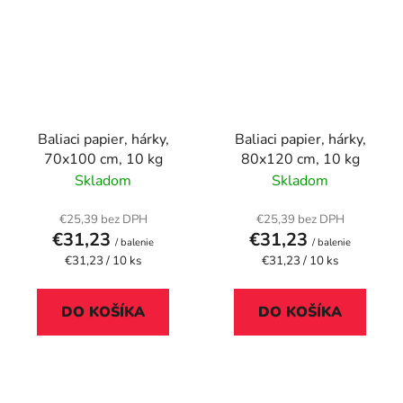
Baliaci papier, hárky,
Baliaci papier, hárky,
70x100 cm, 10 kg
80x120 cm, 10 kg
Skladom
Skladom
€25,39 bez DPH
€25,39 bez DPH
€31,23
€31,23
/ balenie
/ balenie
Jednotková
Jednotková
€31,23 / 10 ks
€31,23 / 10 ks
cena:
cena:
DO KOŠÍKA
DO KOŠÍKA