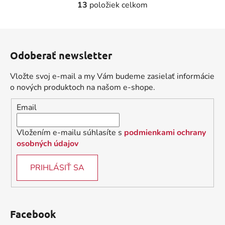
13
položiek celkom
O
v
l
Z
á
á
d
Odoberať newsletter
p
a
ä
c
Vložte svoj e-mail a my Vám budeme zasielať informácie
t
i
o nových produktoch na našom e-shope.
i
e
Email
p
e
r
v
Vložením e-mailu súhlasíte s
podmienkami ochrany
k
osobných údajov
y
v
PRIHLÁSIŤ SA
ý
p
i
s
Facebook
u