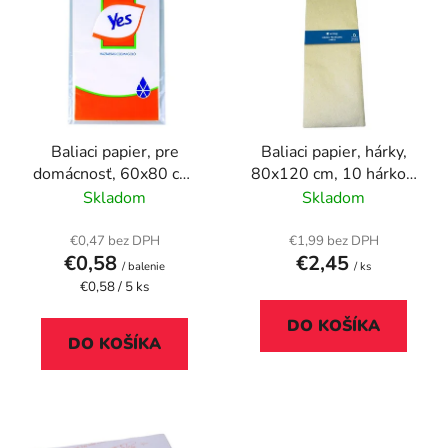
ý
p
p
r
i
o
s
d
p
u
r
k
Baliaci papier, pre
Baliaci papier, hárky,
o
t
domácnosť, 60x80 cm,
80x120 cm, 10 hárkov,
d
o
5 hárkov
VICTORIA FACILITY
Skladom
Skladom
u
v
k
€0,47 bez DPH
€1,99 bez DPH
t
€0,58
€2,45
/ balenie
/ ks
o
Jednotková
€0,58 / 5 ks
cena:
v
DO KOŠÍKA
DO KOŠÍKA