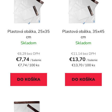
p
r
i
o
s
d
p
u
r
k
Plastová obálka, 25x35
Plastová obálka, 35x45
o
t
cm
cm
d
o
Skladom
Skladom
u
v
k
€6,29 bez DPH
€11,14 bez DPH
t
€7,74
€13,70
/ balenie
/ balenie
o
Jednotková
Jednotková
€7,74 / 100 ks
€13,70 / 100 ks
cena:
cena:
v
DO KOŠÍKA
DO KOŠÍKA