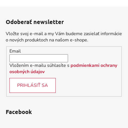
v
l
Z
á
á
d
Odoberať newsletter
p
a
ä
c
Vložte svoj e-mail a my Vám budeme zasielať informácie
t
i
o nových produktoch na našom e-shope.
i
e
Email
p
e
r
v
Vložením e-mailu súhlasíte s
podmienkami ochrany
k
osobných údajov
y
v
PRIHLÁSIŤ SA
ý
p
i
s
Facebook
u