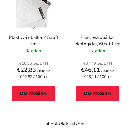
Plastová obálka, 45x60
Plastová obálka,
cm
ekologická, 60x90 cm
Skladom
Skladom
€18,56 bez DPH
€37,49 bez DPH
€22,83
€46,11
/ balenie
/ balenie
Jednotková
Jednotková
€22,83 / 100 ks
€46,11 / 100 ks
cena:
cena:
DO KOŠÍKA
DO KOŠÍKA
4
položiek celkom
O