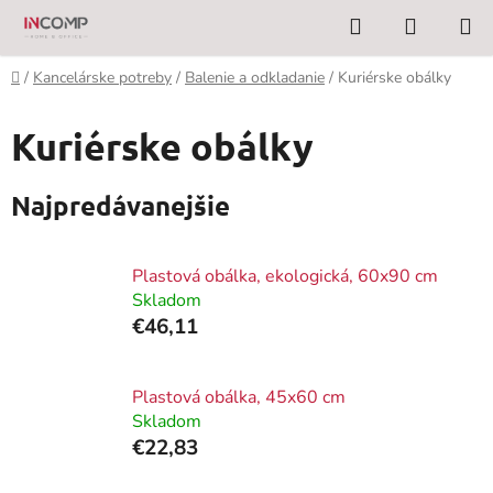
Prejsť
Hľadať
NÁKUP
na
KOŠÍK
obsah
Domov
/
Kancelárske potreby
/
Balenie a odkladanie
/
Kuriérske obálky
Kuriérske obálky
Najpredávanejšie
Plastová obálka, ekologická, 60x90 cm
Skladom
€46,11
Plastová obálka, 45x60 cm
Skladom
€22,83