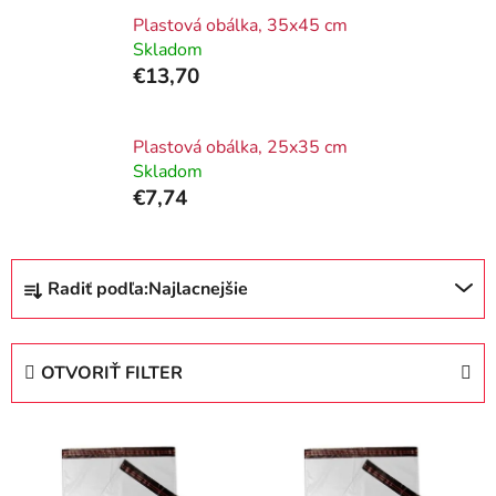
Plastová obálka, 35x45 cm
Skladom
€13,70
Plastová obálka, 25x35 cm
Skladom
€7,74
R
Radiť podľa:
Najlacnejšie
a
d
e
OTVORIŤ FILTER
n
i
V
e
ý
p