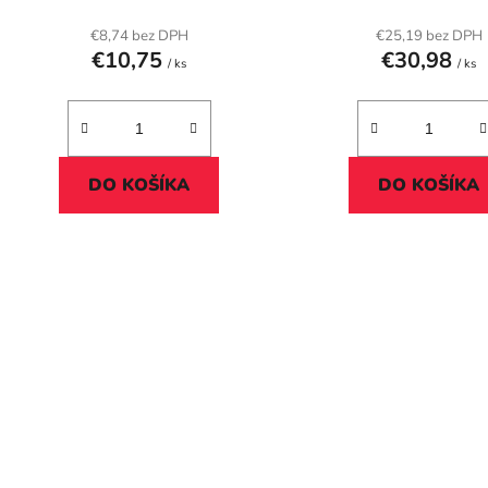
t
o
€8,74 bez DPH
€25,19 bez DPH
€10,75
€30,98
v
/ ks
/ ks
DO KOŠÍKA
DO KOŠÍKA
O
v
l
á
d
a
c
i
e