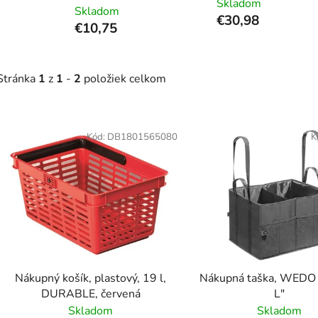
Skladom
Skladom
€30,98
€10,75
Stránka
1
z
1
-
2
položiek celkom
V
ý
Kód:
DB1801565080
K
p
i
s
p
r
o
d
Nákupný košík, plastový, 19 l,
Nákupná taška, WEDO
u
DURABLE, červená
L"
k
Skladom
Skladom