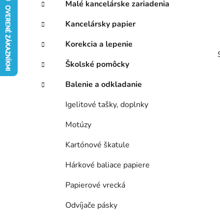
p
r
Malé kancelárske zariadenia
i
a
e
n
Kancelársky papier
e
Korekcia a lepenie
l
Školské pomôcky
Balenie a odkladanie
Igelitové tašky, doplnky
Motúzy
Kartónové škatule
Hárkové baliace papiere
Papierové vrecká
Odvíjače pásky