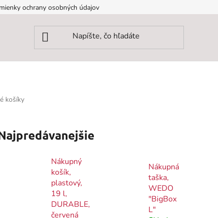
mienky ochrany osobných údajov
é košíky
Najpredávanejšie
Nákupný
Nákupná
košík,
taška,
plastový,
WEDO
19 l,
"BigBox
DURABLE,
L"
červená