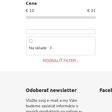
Cena
€
10
€
31
Na sklade
2
ROZBALIŤ FILTER
Z
á
Odoberať newsletter
Face
p
ä
Vložte svoj e-mail a my Vám
t
budeme zasielať informácie o
nových produktoch na našom e-