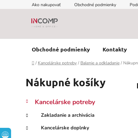
Prejsť
Ako nakupovať
Obchodné podmienky
Pod
na
obsah
Obchodné podmienky
Kontakty
Domov
/
Kancelárske potreby
/
Balenie a odkladanie
/
Nákupn
Nákupné košíky
B
K
Preskočiť
Kancelárske potreby
a
kategórie
o
t
č
Zakladanie a archivácia
e
n
g
Kancelárske doplnky
ý
ó