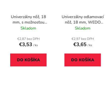
Univerzálny nôž, 18
Univerzálny odlamovací
mm, s možnosťou
nôž, 18 mm, WEDO
aretácie, FISCHER
"Standard", červená
Skladom
Skladom
DAREX
€2,87 bez DPH
€2,97 bez DPH
€3,53
€3,65
/ ks
/ ks
DO KOŠÍKA
DO KOŠÍKA