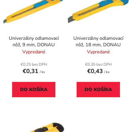
p
r
i
o
s
d
p
u
r
k
Univerzálny odlamovací
Univerzálny odlamovací
o
t
nôž, 9 mm, DONAU
nôž, 18 mm, DONAU
d
o
Vypredané
Vypredané
u
v
k
€0,25 bez DPH
€0,35 bez DPH
t
€0,31
€0,43
/ ks
/ ks
o
v
DO KOŠÍKA
DO KOŠÍKA