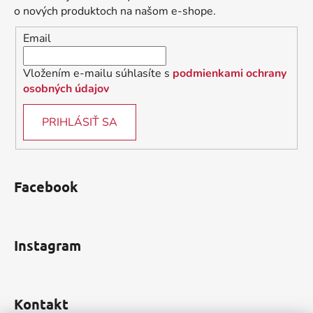
t
i
o nových produktoch na našom e-shope.
i
e
Email
p
e
r
v
Vložením e-mailu súhlasíte s
podmienkami ochrany
k
osobných údajov
y
v
PRIHLÁSIŤ SA
ý
p
i
s
Facebook
u
Instagram
Kontakt