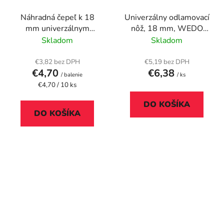
Náhradná čepeľ k 18
Univerzálny odlamovací
mm univerzálnym
nôž, 18 mm, WEDO
nôžom, FISKARS
"Soft-cut", modrá/čierna
Skladom
Skladom
€3,82 bez DPH
€5,19 bez DPH
€4,70
€6,38
/ balenie
/ ks
Jednotková
€4,70 / 10 ks
cena:
DO KOŠÍKA
DO KOŠÍKA