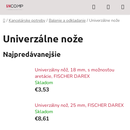
Prejsť
Hľadať
NÁKUP
na
KOŠÍK
obsah
Domov
/
Kancelárske potreby
/
Balenie a odkladanie
/
Univerzálne nože
Univerzálne nože
Najpredávanejšie
Univerzálny nôž, 18 mm, s možnosťou
aretácie, FISCHER DAREX
Skladom
€3,53
Univerzálny nož, 25 mm, FISCHER DAREX
Skladom
€8,61