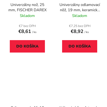
Univerzálny nož, 25
Univerzálny odlamovací
mm, FISCHER DAREX
nôž, 19 mm, keramická
čepeľ, WEDO, "CERA-
Skladom
Skladom
Safeline", sivá
€7 bez DPH
€7,25 bez DPH
€8,61
€8,92
/ ks
/ ks
DO KOŠÍKA
DO KOŠÍKA