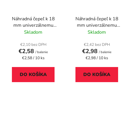
Náhradná čepeľ k 18
Náhradná čepeľ k 18
mm univerzálnemu
mm univerzálnemu
nožu, WEDO
nožu, WEDO
Skladom
Skladom
€2,10 bez DPH
€2,42 bez DPH
€2,58
€2,98
/ balenie
/ balenie
Jednotková
Jednotková
€2,58 / 10 ks
€2,98 / 10 ks
cena:
cena:
DO KOŠÍKA
DO KOŠÍKA