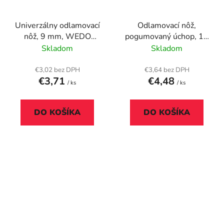
Univerzálny odlamovací
Odlamovací nôž,
nôž, 9 mm, WEDO
pogumovaný úchop, 18
"Soft-cut", modrá/čierna
mm, MAUL, sivá
Skladom
Skladom
€3,02 bez DPH
€3,64 bez DPH
€3,71
€4,48
/ ks
/ ks
DO KOŠÍKA
DO KOŠÍKA