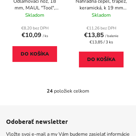
Odlamovací nôž, 18
Náhradná čepeľ, trapéz,
mm, MAUL "Tool",
keramická, k 19 mm
strieborná
univerzálnemu nožu, 3
Skladom
Skladom
ks/bal, WEDO "CERA-
Safeline"
€8,20 bez DPH
€11,26 bez DPH
€10,09
€13,85
/ ks
/ balenie
Jednotková
€13,85 / 3 ks
cena:
DO KOŠÍKA
DO KOŠÍKA
24
položiek celkom
O
v
l
Z
á
á
d
Odoberať newsletter
p
a
ä
c
Vložte svoj e-mail a my Vám budeme zasielať informácie