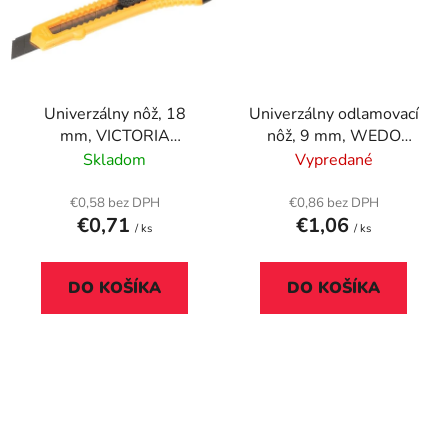
Univerzálny nôž, 18
Univerzálny odlamovací
mm, VICTORIA
nôž, 9 mm, WEDO
FACILITY
"Ecoline", modrá
Skladom
Vypredané
€0,58 bez DPH
€0,86 bez DPH
€0,71
€1,06
/ ks
/ ks
DO KOŠÍKA
DO KOŠÍKA