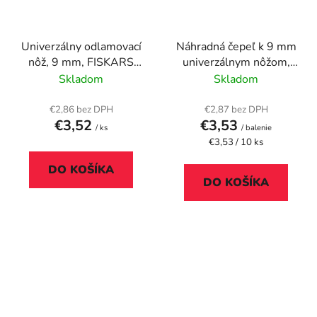
Univerzálny odlamovací
Náhradná čepeľ k 9 mm
nôž, 9 mm, FISKARS
univerzálnym nôžom,
"Professional"
FISKARS
Skladom
Skladom
€2,86 bez DPH
€2,87 bez DPH
€3,52
€3,53
/ ks
/ balenie
Jednotková
€3,53 / 10 ks
cena:
DO KOŠÍKA
DO KOŠÍKA