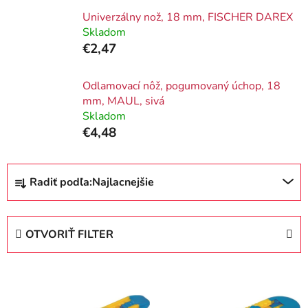
Univerzálny nož, 18 mm, FISCHER DAREX
Skladom
€2,47
Odlamovací nôž, pogumovaný úchop, 18
mm, MAUL, sivá
Skladom
€4,48
R
Radiť podľa:
Najlacnejšie
a
d
e
OTVORIŤ FILTER
n
i
V
e
ý
p