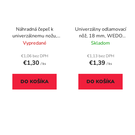
Náhradná čepeľ k
Univerzálny odlamovací
univerzálnemu nožu,
nôž, 18 mm, WEDO
100 x 18 mm, 10 ks/bal
"Ecoline", modrá
Vypredané
Skladom
€1,06 bez DPH
€1,13 bez DPH
€1,30
€1,39
/ ks
/ ks
DO KOŠÍKA
DO KOŠÍKA