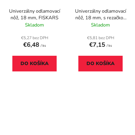
Univerzálny odlamovací
Univerzálny odlamovací
nôž, 18 mm, FISKARS
nôž, 18 mm, s rezačkou
na fóliu, WEDO
Skladom
Skladom
"Safety", červená/čierna
€5,27 bez DPH
€5,81 bez DPH
€6,48
€7,15
/ ks
/ ks
DO KOŠÍKA
DO KOŠÍKA