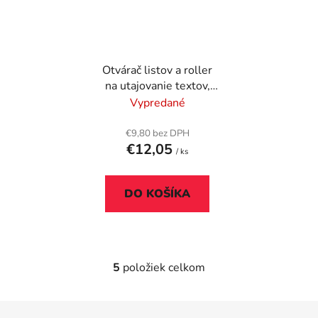
Otvárač listov a roller
na utajovanie textov,
MAX, biela
Vypredané
€9,80 bez DPH
€12,05
/ ks
DO KOŠÍKA
5
položiek celkom
O
v
l
Z