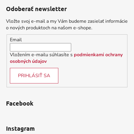
á
á
d
Odoberať newsletter
p
a
ä
c
Vložte svoj e-mail a my Vám budeme zasielať informácie
t
i
o nových produktoch na našom e-shope.
i
e
Email
p
e
r
v
Vložením e-mailu súhlasíte s
podmienkami ochrany
k
osobných údajov
y
v
PRIHLÁSIŤ SA
ý
p
i
s
Facebook
u
Instagram