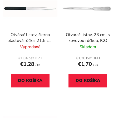
p
r
i
o
s
d
p
u
r
k
Otvárač listov, čierna
Otvárač listov, 23 cm, s
o
t
plastová rúčka, 21,5 cm,
kovovou rúčkou, ICO
d
o
WEDO
Vypredané
Skladom
u
v
k
€1,04 bez DPH
€1,38 bez DPH
t
€1,28
€1,70
/ ks
/ ks
o
v
DO KOŠÍKA
DO KOŠÍKA