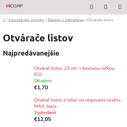
Prejsť
Hľadať
NÁKUP
na
KOŠÍK
obsah
Domov
/
Kancelárske potreby
/
Balenie a odkladanie
/
Otvárače listov
Otvárače listov
Najpredávanejšie
Otvárač listov, 23 cm, s kovovou rúčkou,
ICO
Skladom
€1,70
Otvárač listov a roller na utajovanie textov,
MAX, biela
Vypredané
€12,05