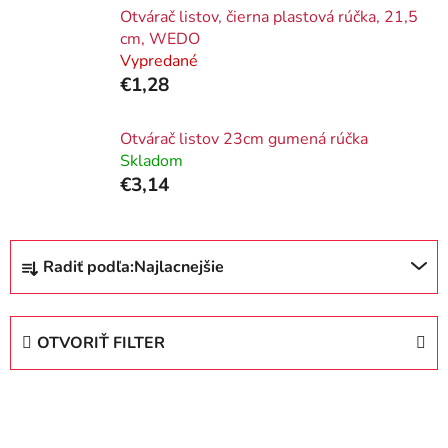
Otvárač listov, čierna plastová rúčka, 21,5
cm, WEDO
Vypredané
€1,28
Otvárač listov 23cm gumená rúčka
Skladom
€3,14
R
Radiť podľa:
Najlacnejšie
a
d
e
OTVORIŤ FILTER
n
i
V
e
ý
p