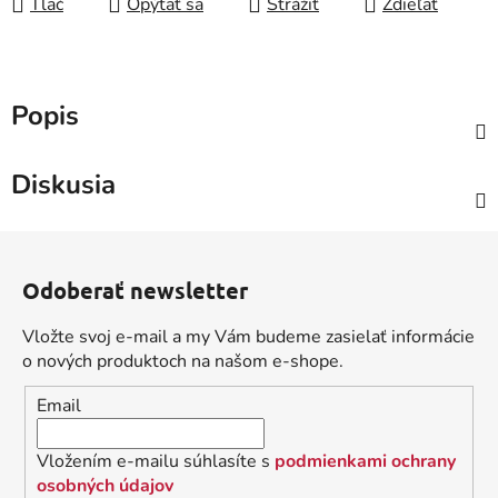
Tlač
Opýtať sa
Strážiť
Zdieľať
Popis
Diskusia
Z
á
Odoberať newsletter
p
ä
Vložte svoj e-mail a my Vám budeme zasielať informácie
t
o nových produktoch na našom e-shope.
i
Email
e
Vložením e-mailu súhlasíte s
podmienkami ochrany
osobných údajov