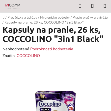
Prejsť
Hľadať
NÁKUP
na
KOŠÍK
obsah
Domov
/
Prevádzka a údržba
/
Hygienické potreby
/
Pracie prášky a aviváže
/
Kapsuly na pranie, 26 ks, COCCOLINO "3in1 Black"
Kapsuly na pranie, 26 ks,
COCCOLINO "3in1 Black"
Priemerné
Neohodnotené
Podrobnosti hodnotenia
hodnotenie
Značka:
COCCOLINO
produktu
je
0,0
z
5
hviezdičiek.