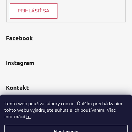
PRIHLÁSIŤ SA
Facebook
Instagram
Kontakt
obchod
@
incomp.sk
Tento web používa súbory cookie. Ďalším prechádzaním
tohto webu vyjadrujete súhlas s ich používaním. Viac
0910 999 552
informácií
tu
.
Nastavenie